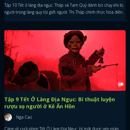
Tập 10 Tết ở làng địa ngục: Thập và Tam Quỷ đành bỏ chạy khi bị
người trong làng quy tội giết người. Thị Thập chính thức hóa điên.
Tập 9 Tết Ở Làng Địa Ngục: Bí thuật luyện
rượu sọ người ở Kẻ Ăn Hồn
Nga Cao
Càng về cuối phim Tết Ở Làng Địa Ngục, bí mật được vén màn,