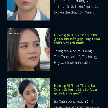
Ở tập 5 phim Hương Vị Tình
Thân phần 2, Thiên Nga khóc
lóc xin tha thứ, còn Nam ...
Hương Vị Tình Thân: Thy
ghen khi bắt gặp Huy thân
thiết với trà xanh
Trong tập 4 phim Hương Vị
Tình Thân phần 2, Thy bắt gặp
Huy và cô bé nhân viên ...
Hương Vị Tình Thân: Bà
Xuân đi bar, bắt gặp Nga
quẩy banh nóc?
Bà Xuân bỗng xuất hiện ở
quán bar chắc chắn sẽ tạo ra