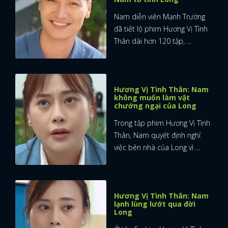
Nam diễn viên Mạnh Trường
đã tiết lộ phim Hương Vị Tình
Thân dài hơn 120 tập, ...
Hương Vị Tình Thân: Nam
không muốn làm vật
chướng ngại của Long
Trong tập phim Hương Vị Tình
Thân, Nam quyết định nghỉ
việc bên nhà của Long vì ...
Hương Vị Tình Thân: Nam
lạnh lùng lướt qua đời
Long