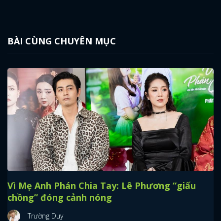
BÀI CÙNG CHUYÊN MỤC
Vì Mẹ Anh Phán Chia Tay: Lê Phương “giấu
chồng” đóng cảnh nóng
Trường Duy