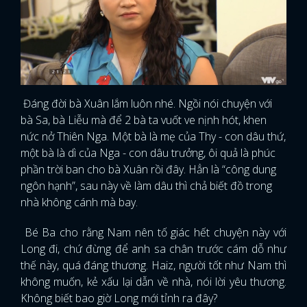
Đáng đời bà Xuân lắm luôn nhé. Ngồi nói chuyện với
bà Sa, bà Liễu mà để 2 bà ta vuốt ve nịnh hót, khen
nức nở Thiên Nga. Một bà là mẹ của Thy - con dâu thứ,
một bà là dì của Nga - con dâu trưởng, ôi quả là phúc
phần trời ban cho bà Xuân rồi đây. Hẳn là “công dung
ngôn hạnh”, sau này về làm dâu thì chả biết đồ trong
nhà không cánh mà bay.
Bé Ba cho rằng Nam nên tố giác hết chuyện này với
Long đi, chứ đừng để anh sa chân trước cám dỗ như
thế này, quá đáng thương. Haiz, người tốt như Nam thì
không muốn, kẻ xấu lại dẫn về nhà, nói lời yêu thương.
Không biết bao giờ Long mới tỉnh ra đây?