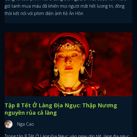
gió tanh mưa máu đã khiến mọi người mất hết lương tri, đồng
thời kết nối với phim điện ảnh Kẻ Ăn Hồn
Tập 8 Tết Ở Làng Địa Ngục: Thập Nương
nguyền rủa cả làng
Nga Cao
Trong tập 8 Tết Ở Làng Địa Ngục, vào ngay dịp tết, làng địa ngục