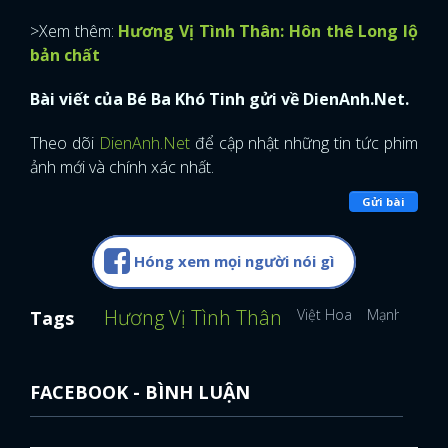
>Xem thêm:
Hương Vị Tình Thân: Hôn thê Long lộ
bản chất
Bài viết của Bé Ba Khó Tinh gửi về DienAnh.Net.
Theo dõi
DienAnh.Net
để cập nhật những tin tức phim
ảnh mới và chính xác nhất.
Gửi bài
Hóng xem mọi người nói gì
Hương Vị Tình Thân
Việt Hoa
Mạnh Trườn
Tags
FACEBOOK - BÌNH LUẬN
x
ĐĂNG NHẬP