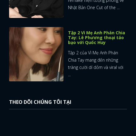
remake hiện tượng phòng vé
Nhật Bản One Cut of the ...
Tập 2 Vì Mẹ Anh Phán Chia
Tay: Lê Phương thoại táo
bạo với Quốc Huy
Tập 2 của Vì Mẹ Anh Phán
Chia Tay mang đến những
tràng cười dí dỏm và viral với
...
THEO DÕI CHÚNG TÔI TẠI