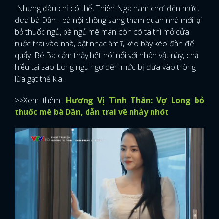
Nhưng đâu chỉ có thể, Thiên Nga ham chơi đến mức,
đưa bà Dần - bà nội chồng sang tham quan nhà mới lại
bỏ thuốc ngủ, bà ngủ mê man còn cô ta thì mở cửa
rước trai vào nhà, bật nhạc ầm ĩ, kéo bầy kéo đàn để
quẩy. Bé Ba cảm thấy hết nói nổi với nhân vật này, chả
hiểu tại sao Long ngu ngơ đến mức bị đưa vào tròng
lừa gạt thế kia.
>>Xem thêm:
Hương Vị Tình Thân: Vợ Long bỏ
thuốc mê bà Dần, dẫn trai về nhảy nhót