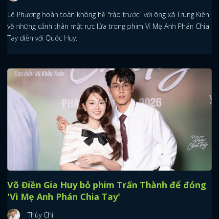
Lê Phương hoàn toàn không hề "rào trước" với ông xã Trung Kiên
về những cảnh thân mật rực lửa trong phim Vì Mẹ Anh Phán Chia
Tay diễn với Quốc Huy.
Võ Điền Gia Huy bỏ phim Trấn Thành để đóng
'Vì Mẹ Anh Phán Chia Tay'
Thùy Chi