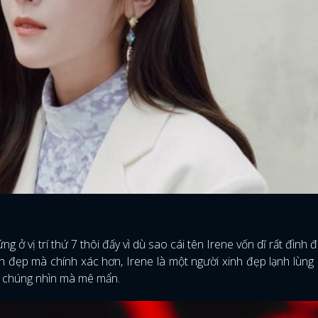
g ở vị trí thứ 7 thôi đấy vì dù sao cái tên Irene vốn dĩ rất đình 
h đẹp mà chính xác hơn, Irene là một người xinh đẹp lạnh lùng
ĐĂNG NHẬP
g chúng nhìn mà mê mẩn.