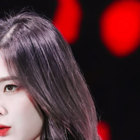
FACEBOOK
GOOGLE