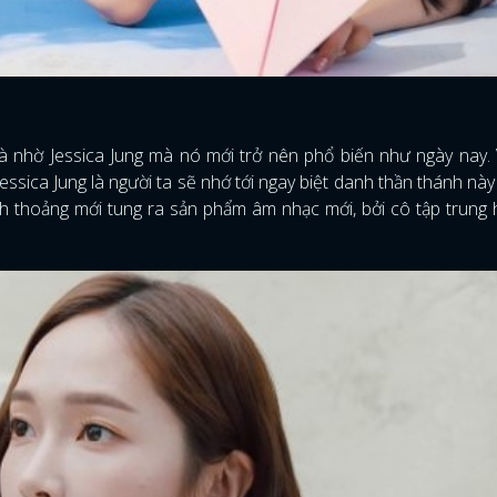
là nhờ Jessica Jung mà nó mới trở nên phổ biến như ngày nay. 
ssica Jung là người ta sẽ nhớ tới ngay biệt danh thần thánh này
h thoảng mới tung ra sản phẩm âm nhạc mới, bởi cô tập trung