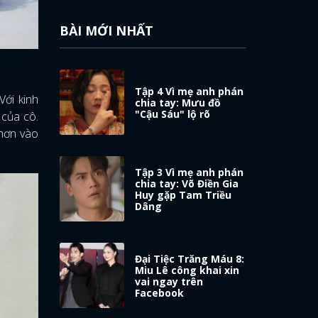
BÀI MỚI NHẤT
Tập 4 Vì mẹ anh phán
Với kinh
chia tay: Mưu đồ
"Cậu Sáu" lộ rõ
 của cô.
 hơn vào
Tập 3 Vì mẹ anh phán
chia tay: Võ Điền Gia
Huy gặp Tam Triều
Dâng
Đại Tiệc Trăng Máu 8:
Miu Lê công khai xin
vai ngay trên
Facebook