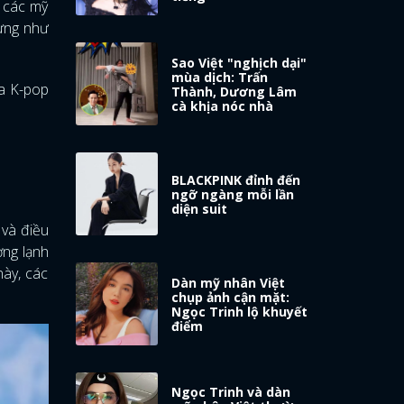
 các mỹ
xưng như
Sao Việt "nghịch dại"
mùa dịch: Trấn
ủa K-pop
Thành, Dương Lâm
cà khịa nóc nhà
BLACKPINK đỉnh đến
ngỡ ngàng mỗi lần
diện suit
 và điều
ợng lạnh
này, các
Dàn mỹ nhân Việt
chụp ảnh cận mặt:
Ngọc Trinh lộ khuyết
điểm
Ngọc Trinh và dàn