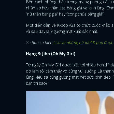
Bên cạnh những thần tượng mang phong cách đá
nhân sở hữu thần sắc băng giá và lạnh lùng. Chí
“nữ thần băng giá” hay “công chúa băng giá”.
Một diễn đàn về K-pop vừa tổ chức cuộc khảo sá
và sau đây là 9 gương mặt xuất sắc nhất.
>> Bạn có biết:
Lisa và những nữ idol K-pop được 
Hạng 9: Jiho (Oh My Girl)
Từ ngày Oh My Girl được biết tới nhiều hơn thì 
đó làm tôi cảm thấy vô cùng vui sướng. Là thành 
lùng, kiêu sa cùng gương mặt hết sức xinh đẹp. 
bạn thì sao?