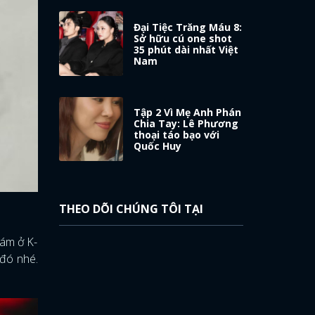
Đại Tiệc Trăng Máu 8:
Sở hữu cú one shot
35 phút dài nhất Việt
Nam
Tập 2 Vì Mẹ Anh Phán
Chia Tay: Lê Phương
thoại táo bạo với
Quốc Huy
THEO DÕI CHÚNG TÔI TẠI
đám ở K-
 đó nhé.