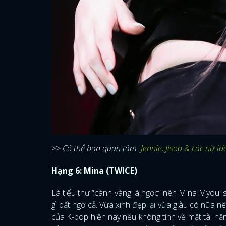
>> Có thể bạn quan tâm:
Jennie, Jisoo & các nữ i
Hạng 6: Mina (TWICE)
Là tiểu thư “cành vàng lá ngọc” nên Mina Myoui s
gì bất ngờ cả. Vừa xinh đẹp lại vừa giàu có nữa 
của K-pop hiện nay nếu không tính về mặt tài nă