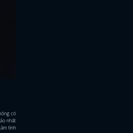
không có
hảo nhất
cảm tình