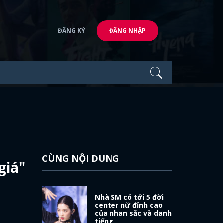
ĐĂNG KÝ
ĐĂNG NHẬP
CÙNG NỘI DUNG
giá"
Nhà SM có tới 5 đời
center nữ đỉnh cao
của nhan sắc và danh
tiếng