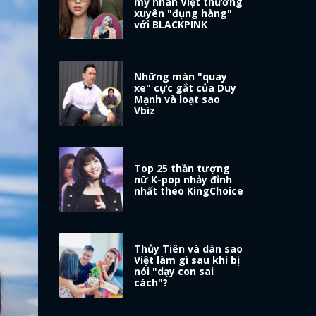
mỹ nhân Việt thường
xuyên "đụng hàng"
với BLACKPINK
Những màn "quay
xe" cực gắt của Duy
Mạnh và loạt sao
Vbiz
Top 25 thần tượng
nữ K-pop nhảy đỉnh
nhất theo KingChoice
Thủy Tiên và dàn sao
Việt làm gì sau khi bị
nói "dạy con sai
cách"?