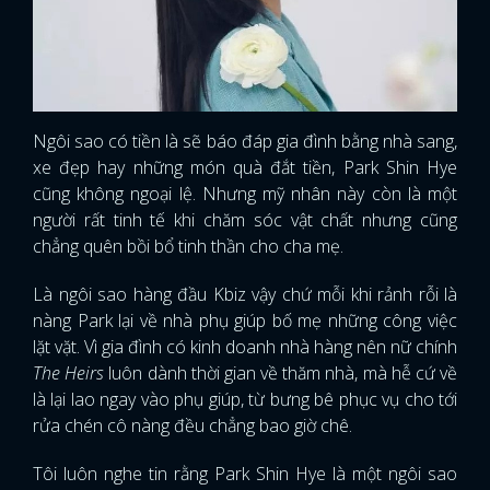
Ngôi sao có tiền là sẽ báo đáp gia đình bằng nhà sang,
xe đẹp hay những món quà đắt tiền, Park Shin Hye
cũng không ngoại lệ. Nhưng mỹ nhân này còn là một
người rất tinh tế khi chăm sóc vật chất nhưng cũng
chẳng quên bồi bổ tinh thần cho cha mẹ.
Là ngôi sao hàng đầu Kbiz vậy chứ mỗi khi rảnh rỗi là
nàng Park lại về nhà phụ giúp bố mẹ những công việc
lặt vặt. Vì gia đình có kinh doanh nhà hàng nên nữ chính
The Heirs
luôn dành thời gian về thăm nhà, mà hễ cứ về
là lại lao ngay vào phụ giúp, từ bưng bê phục vụ cho tới
rửa chén cô nàng đều chẳng bao giờ chê.
Tôi luôn nghe tin rằng Park Shin Hye là một ngôi sao