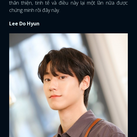
thân thiện, tinh tế và điều này lại một lần nữa được
chứng minh rồi đây này.
Lee Do Hyun
x
ĐĂNG NHẬP