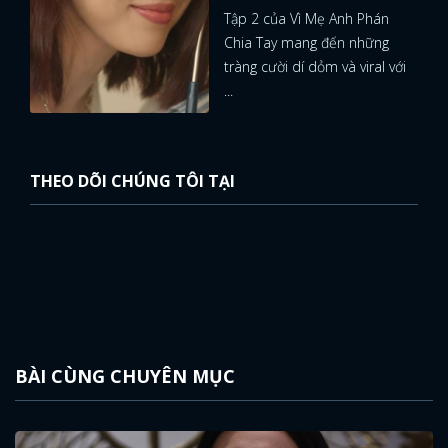
Tập 2 của Vì Mẹ Anh Phán
Chia Tay mang đến những
tràng cười dí dỏm và viral với
...
THEO DÕI CHÚNG TÔI TẠI
BÀI CÙNG CHUYÊN MỤC