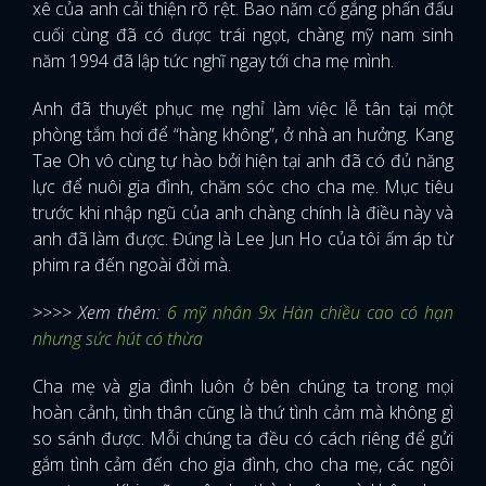
xê của anh cải thiện rõ rệt. Bao năm cố gắng phấn đấu
cuối cùng đã có được trái ngọt, chàng mỹ nam sinh
năm 1994 đã lập tức nghĩ ngay tới cha mẹ mình.
Anh đã thuyết phục mẹ nghỉ làm việc lễ tân tại một
phòng tắm hơi để “hàng không”, ở nhà an hưởng. Kang
Tae Oh vô cùng tự hào bởi hiện tại anh đã có đủ năng
lực để nuôi gia đình, chăm sóc cho cha mẹ. Mục tiêu
trước khi nhập ngũ của anh chàng chính là điều này và
anh đã làm được. Đúng là Lee Jun Ho của tôi ấm áp từ
phim ra đến ngoài đời mà.
>>>> Xem thêm:
6 mỹ nhân 9x Hàn chiều cao có hạn
nhưng sức hút có thừa
Cha mẹ và gia đình luôn ở bên chúng ta trong mọi
hoàn cảnh, tình thân cũng là thứ tình cảm mà không gì
so sánh được. Mỗi chúng ta đều có cách riêng để gửi
gắm tình cảm đến cho gia đình, cho cha mẹ, các ngôi