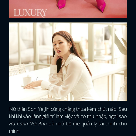
Nữ thần Son Ye Jin cũng chẳng thua kém chút nào. Sau
khi khi vào làng giải trí làm việc và có thu nhập, ngôi sao
Hạ Cánh Nơi Anh
đã nhờ bố mẹ quản lý tài chính cho
mình.