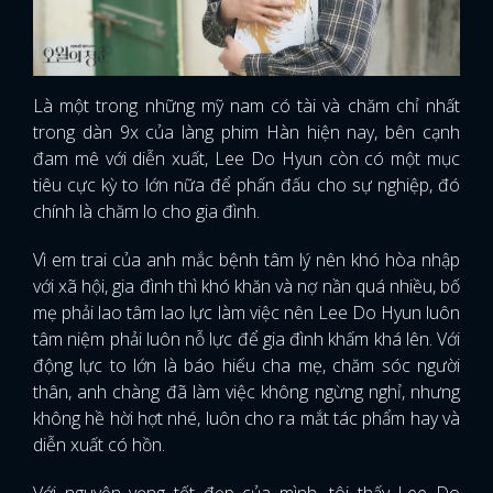
Là một trong những mỹ nam có tài và chăm chỉ nhất
trong dàn 9x của làng phim Hàn hiện nay, bên cạnh
đam mê với diễn xuất, Lee Do Hyun còn có một mục
tiêu cực kỳ to lớn nữa để phấn đấu cho sự nghiệp, đó
chính là chăm lo cho gia đình.
Vì em trai của anh mắc bệnh tâm lý nên khó hòa nhập
với xã hội, gia đình thì khó khăn và nợ nần quá nhiều, bố
mẹ phải lao tâm lao lực làm việc nên Lee Do Hyun luôn
tâm niệm phải luôn nỗ lực để gia đình khấm khá lên. Với
động lực to lớn là báo hiếu cha mẹ, chăm sóc người
thân, anh chàng đã làm việc không ngừng nghỉ, nhưng
không hề hời hợt nhé, luôn cho ra mắt tác phẩm hay và
diễn xuất có hồn.
Với nguyện vọng tốt đẹp của mình, tôi thấy Lee Do