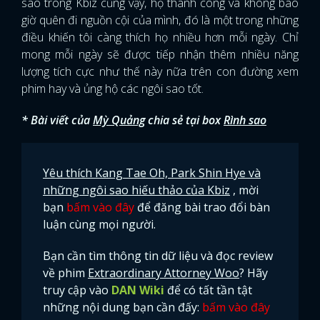
sao trong Kbiz cũng vậy, họ thành công và không bao
giờ quên đi nguồn cội của mình, đó là một trong những
điều khiến tôi càng thích họ nhiều hơn mỗi ngày. Chỉ
mong mỗi ngày sẽ được tiếp nhận thêm nhiều năng
lượng tích cực như thế này nữa trên con đường xem
phim hay và ủng hộ các ngôi sao tốt.
* Bài viết của
Mỳ Quảng
chia sẻ tại box
Rình sao
Yêu thích Kang Tae Oh, Park Shin Hye và
những ngôi sao hiếu thảo của Kbiz
, mời
bạn
bấm vào đây
để đăng bài trao đổi bàn
luận cùng mọi người.
Bạn cần tìm thông tin dữ liệu và đọc review
về phim
Extraordinary Attorney Woo
? Hãy
truy cập vào
DAN Wiki
để có tất tần tật
những nội dung bạn cần đấy:
bấm vào đây