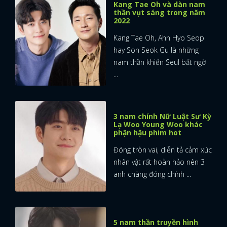
Kang Tae Oh và dàn nam
thần vụt sáng trong năm
2022
Kang Tae Oh, Ahn Hyo Seop
hay Son Seok Gu là những
nam thần khiến Seul bất ngờ
...
3 nam chính Nữ Luật Sư Kỳ
Lạ Woo Young Woo khác
phận hậu phim hot
Đóng tròn vai, diễn tả cảm xúc
nhân vật rất hoàn hảo nên 3
anh chàng đóng chính ...
5 nam thần truyền hình