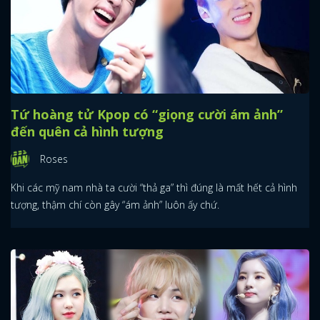
Tứ hoàng tử Kpop có “giọng cười ám ảnh”
đến quên cả hình tượng
Roses
Khi các mỹ nam nhà ta cười “thả ga” thì đúng là mất hết cả hình
tượng, thậm chí còn gây “ám ảnh” luôn ấy chứ.