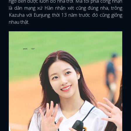
ngờ đến được luôn đó nha trời. Mà tôi phải công nhận
là dân mạng xứ Hàn nhận xét cũng đúng nha, trông
Kazuha với Eunjung thời 13 năm trước đó cũng giống
nhau thật.