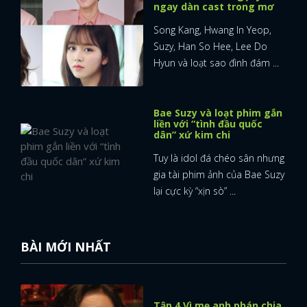
ngay dàn cast trong mơ
Song Kang, Hwang In Yeop,
Suzy, Han So Hee, Lee Do
Hyun và loạt sao đình đám ...
Bae Suzy và loạt phim gắn
liền với “tình đầu quốc
dân” xứ kim chi
Tuy là idol đá chéo sân nhưng
gia tài phim ảnh của Bae Suzy
lại cực kỳ “xịn sò” ...
BÀI MỚI NHẤT
Tập 4 Vì mẹ anh phán chia