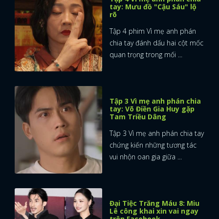
tay: Mưu đồ "Cậu Sáu" lộ
rõ
Tập 4 phim Vì mẹ anh phán
chia tay đánh dấu hai cột mốc
quan trọng trong mối ...
Tập 3 Vì mẹ anh phán chia
tay: Võ Điền Gia Huy gặp
Tam Triều Dâng
Tập 3 Vì mẹ anh phán chia tay
chứng kiến những tương tác
vui nhộn oan gia giữa ...
Đại Tiệc Trăng Máu 8: Miu
Lê công khai xin vai ngay
trên Facebook