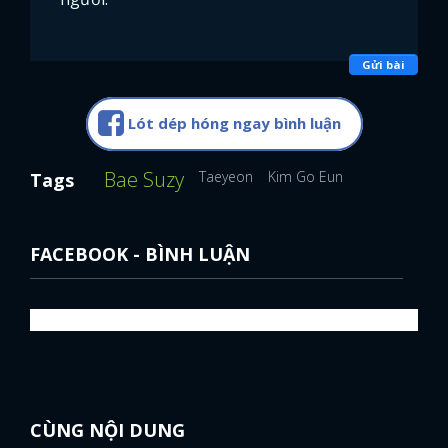
FACEBOOK
GOOGLE
Gửi bài
Lót dép hóng ngay bình luận
Bae Suzy
Taeyeon
Kim Go Eun
Tags
FACEBOOK - BÌNH LUẬN
CÙNG NỘI DUNG