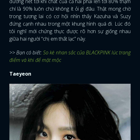
đường nét tới khí chất của cả hai phải lên tới 80% thậm
chí là 90% luôn chứ không ít ỏi gì đâu. Thật mong chờ
trong tương lai có cơ hội nhìn thấy Kazuha và Suzy
đứng cạnh nhau trong một khung hình quá đi. Lúc đó
tôi nghĩ mới chứng thực được rõ hơn sự giống nhau
giữa hai người “chị em thất lạc” này.
>> Bạn có biết:
So kè nhan sắc của BLACKPINK lúc trang
điểm và khi để mặt mộc
Taeyeon