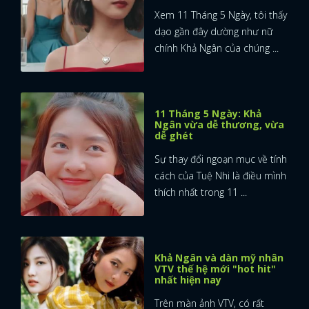
Xem 11 Tháng 5 Ngày, tôi thấy
dạo gần đây dường như nữ
chính Khả Ngân của chúng ...
11 Tháng 5 Ngày: Khả
Ngân vừa dễ thương, vừa
dễ ghét
Sự thay đổi ngoạn mục về tính
cách của Tuệ Nhi là điều mình
thích nhất trong 11 ...
Khả Ngân và dàn mỹ nhân
VTV thế hệ mới "hot hit"
nhất hiện nay
Trên màn ảnh VTV, có rất