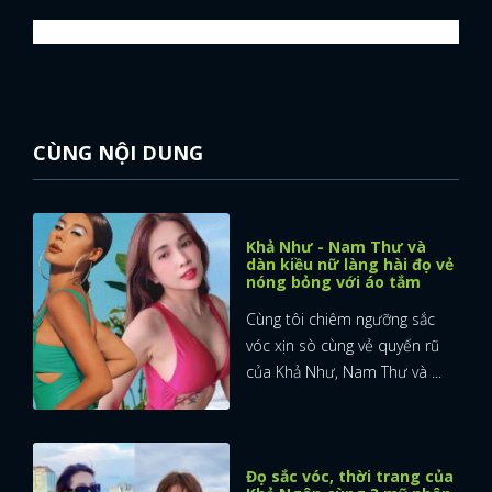
CÙNG NỘI DUNG
Khả Như - Nam Thư và
dàn kiều nữ làng hài đọ vẻ
nóng bỏng với áo tắm
Cùng tôi chiêm ngưỡng sắc
vóc xịn sò cùng vẻ quyến rũ
của Khả Như, Nam Thư và ...
Đọ sắc vóc, thời trang của