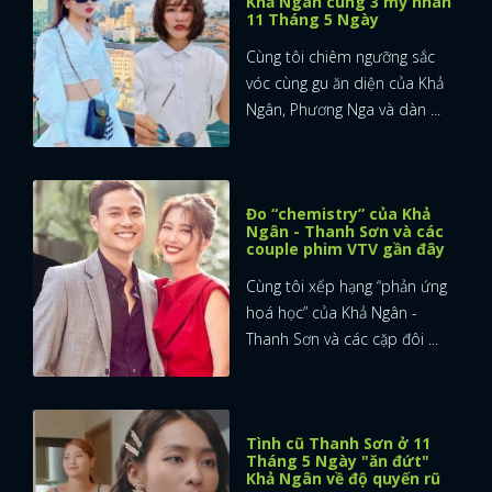
Khả Ngân cùng 3 mỹ nhân
11 Tháng 5 Ngày
Cùng tôi chiêm ngưỡng sắc
vóc cùng gu ăn diện của Khả
Ngân, Phương Nga và dàn ...
Đo “chemistry” của Khả
Ngân - Thanh Sơn và các
couple phim VTV gần đây
Cùng tôi xếp hạng “phản ứng
hoá học” của Khả Ngân -
Thanh Sơn và các cặp đôi ...
Tình cũ Thanh Sơn ở 11
Tháng 5 Ngày "ăn đứt"
Khả Ngân về độ quyến rũ