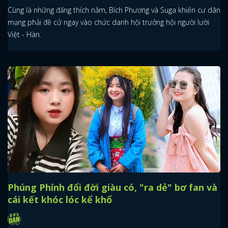
Cùng là những đấng thích nằm, Bích Phương và Suga khiến cư dân
mạng phải đề cử ngay vào chức danh hội trưởng hội người lười
Việt - Hàn.
Phúng Phính đổi đời giàu có, "ra dẻ" bơ fan và
cái kết khóc lóc kể khổ