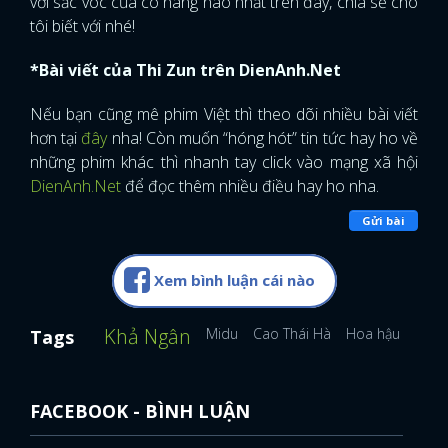
với sắc vóc của cô nàng nào nhất trên đây, chia sẻ cho
tôi biết với nhé!
*Bài viết của Thi Zun trên DienAnh.Net
Nếu bạn cũng mê phim Việt thì theo dõi nhiều bài viết
hơn tại
đây
nha! Còn muốn “hóng hót” tin tức hay ho về
những phim khác thì nhanh tay click vào mạng xã hội
DienAnh.Net
để đọc thêm nhiều điều hay ho nha.
Gửi bài
Xem bình luận cái nào
Khả Ngân
Midu
Cao Thái Hà
Hoa hậu Khánh
Tags
FACEBOOK - BÌNH LUẬN