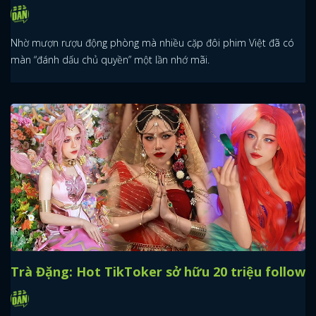
Nhờ mượn rượu động phòng mà nhiều cặp đôi phim Việt đã có
màn “đánh dấu chủ quyền” một lần nhớ mãi.
Trà Đặng: Hot TikToker sở hữu 20 triệu follow