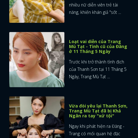
nhiều nữ diễn viên trẻ tài
năng, khiến khán giả "sốt ...
Loạt vai diễn của Trang
Mù Tạt - Tình cũ của Đăng
ở 11 Tháng 5 Ngày
Trước khi trở thành tình địch
của Thanh Sơn tại 11 Tháng 5
Ngày, Trang Mù Tạt ...
Vừa đòi yêu lại Thanh Sơn,
Trang Mù Tạt đã bị Khả
Ngân ra tay "xử tội"
Ngay khi phát hiện ra Đăng -
Trang có mối quan hệ đặc