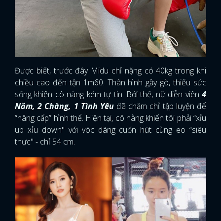
Được biết, trước đây Midu chỉ nặng có 40kg trong khi
chiều cao đến tận 1m60. Thân hình gầy gò, thiếu sức
sống khiến cô nàng kém tự tin. Bởi thế, nữ diễn viên
4
Năm, 2 Chàng, 1 Tình Yêu
đã chăm chỉ tập luyện để
“nâng cấp” hình thể. Hiện tại, cô nàng khiến tôi phải “xỉu
up xỉu down" với vóc dáng cuốn hút cùng eo “siêu
thực" - chỉ 54 cm.
x
ĐĂNG NHẬP