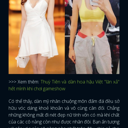
FACEBOOK
GOOGLE
>>> Xem thêm:
Thuỳ Tiên và dàn hoa hậu Việt "lăn xả"
hết mình khi chơi gameshow
Có thể thấy, dàn mỹ nhân chuộng môn đấm đá đều sở
hữu vóc dáng khoẻ khoắn và vô cùng cân đối. Chẳng
những không mất đi nét đẹp nữ tính vốn có mà khí chất
của các cô nàng còn như được nhân đôi. Bạn ấn tượng