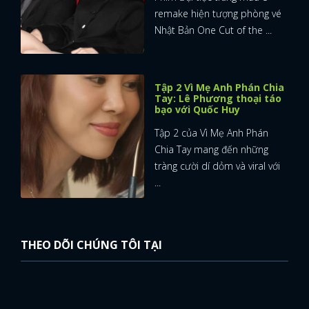
remake hiện tượng phòng vé
Nhật Bản One Cut of the ...
Tập 2 Vì Mẹ Anh Phán Chia
Tay: Lê Phương thoại táo
bạo với Quốc Huy
Tập 2 của Vì Mẹ Anh Phán
Chia Tay mang đến những
tràng cười dí dỏm và viral với
...
THEO DÕI CHÚNG TÔI TẠI