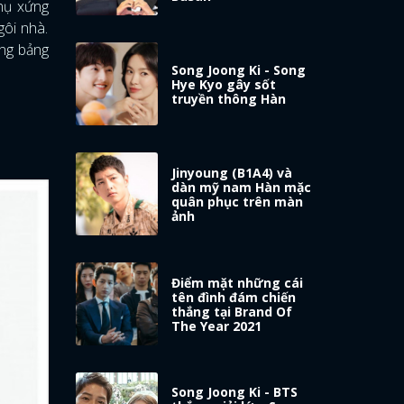
hụ xứng
ôi nhà.
ong bảng
Song Joong Ki - Song
Hye Kyo gây sốt
truyền thông Hàn
Jinyoung (B1A4) và
dàn mỹ nam Hàn mặc
quân phục trên màn
ảnh
Điểm mặt những cái
tên đình đám chiến
thắng tại Brand Of
The Year 2021
Song Joong Ki - BTS