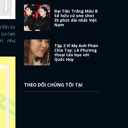
Đại Tiệc Trăng Máu 8:
Sở hữu cú one shot
35 phút dài nhất Việt
Nam
m tốn so
n cư cao
trí… như
Tập 2 Vì Mẹ Anh Phán
Chia Tay: Lê Phương
thoại táo bạo với
Quốc Huy
THEO DÕI CHÚNG TÔI TẠI