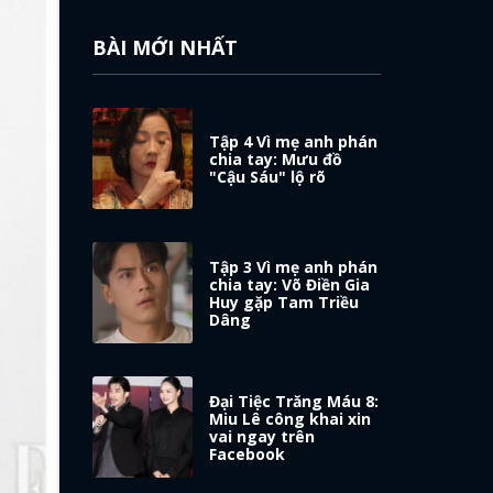
BÀI MỚI NHẤT
Tập 4 Vì mẹ anh phán
chia tay: Mưu đồ
"Cậu Sáu" lộ rõ
Tập 3 Vì mẹ anh phán
chia tay: Võ Điền Gia
Huy gặp Tam Triều
Dâng
Đại Tiệc Trăng Máu 8:
Miu Lê công khai xin
vai ngay trên
Facebook