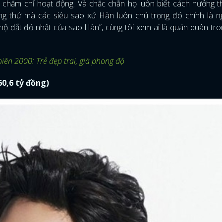
 chăm chỉ hoạt động. Và chắc chắn họ luôn biết cách hưởng t
ng thứ mà các siêu sao xứ Hàn luôn chú trọng đó chính là ng
 hộ đắt đỏ nhất của sao Hàn”, cùng tôi xem ai là quán quân tr
ên 2000: Trẻ đẹp trai, già phong độ
60,6 tỷ đồng)