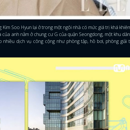
 Kim Soo Hyun lại ở trong một ngôi nhà có mức giá trị khá khiê
hà của anh nằm ở chung cư G của quận Seongdong, một khu dâ
 nhiều dịch vụ công cộng như phòng tập, hồ bơi, phòng giải 
ĐĂNG NHẬP