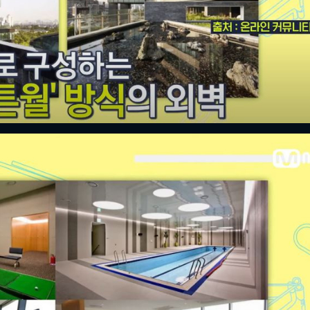
FACEBOOK
GOOGLE