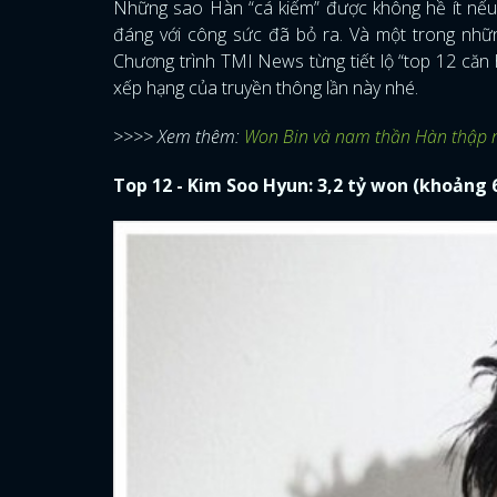
Những sao Hàn “cá kiếm” được không hề ít nếu
đáng với công sức đã bỏ ra. Và một trong nhữ
Chương trình TMI News từng tiết lộ “top 12 căn
xếp hạng của truyền thông lần này nhé.
>>>> Xem thêm:
Won Bin và nam thần Hàn thập ni
Top 12 - Kim Soo Hyun: 3,2 tỷ won (khoảng 