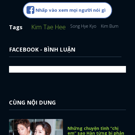
Nhấp vào xem mọi người nói gì
Kim Tae Hee
Song Hye Kyo
Kim Bum
Nam J
Tags
FACEBOOK - BÌNH LUẬN
CÙNG NỘI DUNG
Những chuyện tình “chị
em” sao Hàn từng bị phản