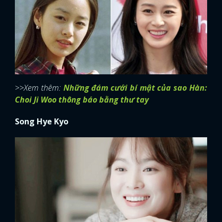
>>Xem thêm:
Những đám cưới bí mật của sao Hàn:
Choi Ji Woo thông báo bằng thư tay
Song Hye Kyo