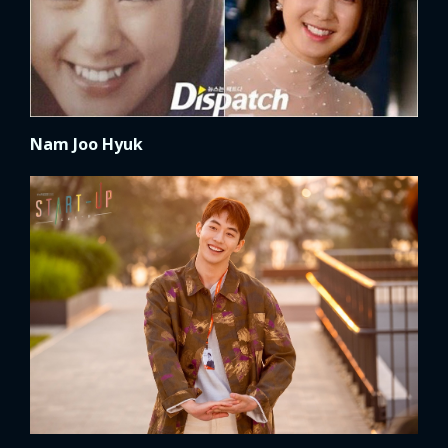
Nam Joo Hyuk
x
ĐĂNG NHẬP