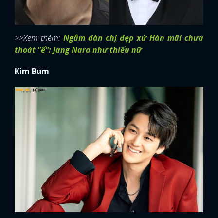
>>Xem thêm:
Ngắm dàn chị đẹp xứ Hàn mãi chưa
thoát "ế": Jang Nara như thiếu nữ
Kim Bum