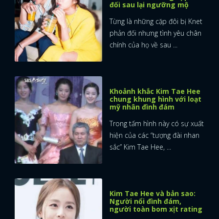
đối sau lại ngưỡng mộ
Từng là những cặp đôi bị Knet
phản đối nhưng tình yêu chân
chính của họ về sau ...
Khoảnh khắc Kim Tae Hee
chung khung hình với loạt
mỹ nhân đình đám
Trong tấm hình này có sự xuất
hiện của các “tượng đài nhan
sắc” Kim Tae Hee, ...
Kim Tae Hee và bản sao:
Người nổi đình đám,
người toàn bom xịt rating