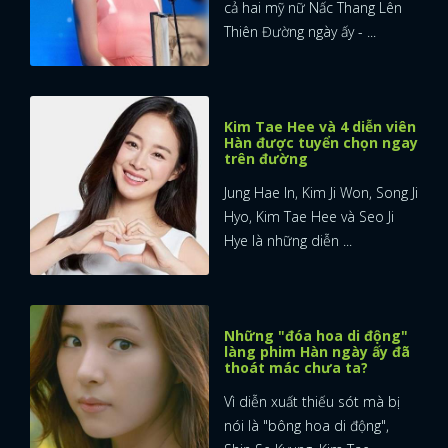
cả hai mỹ nữ Nấc Thang Lên
Thiên Đường ngày ấy - ...
Kim Tae Hee và 4 diễn viên
Hàn được tuyển chọn ngay
trên đường
Jung Hae In, Kim Ji Won, Song Ji
Hyo, Kim Tae Hee và Seo Ji
Hye là những diễn ...
Những "đóa hoa di động"
làng phim Hàn ngày ấy đã
thoát mác chưa ta?
Vì diễn xuất thiếu sót mà bị
nói là "bông hoa di động",