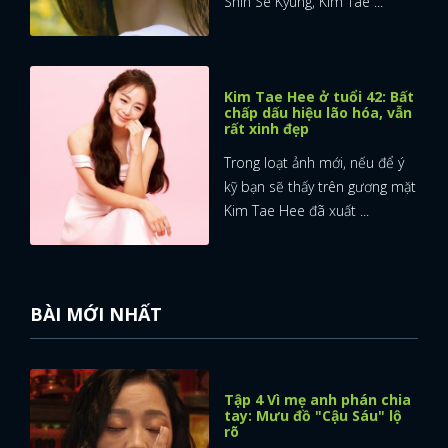
Shin Se Kyung, Kim Tae ...
Kim Tae Hee ở tuổi 42: Bất
chấp dấu hiệu lão hóa, vẫn
rất xinh đẹp
Trong loạt ảnh mới, nếu để ý
kỹ bạn sẽ thấy trên gương mặt
Kim Tae Hee đã xuất ...
BÀI MỚI NHẤT
Tập 4 Vì mẹ anh phán chia
tay: Mưu đồ "Cậu Sáu" lộ
rõ