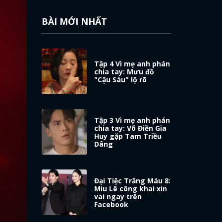
BÀI MỚI NHẤT
Tập 4 Vì mẹ anh phán
chia tay: Mưu đồ
"Cậu Sáu" lộ rõ
Tập 3 Vì mẹ anh phán
chia tay: Võ Điền Gia
Huy gặp Tam Triều
Dâng
Đại Tiệc Trăng Máu 8:
Miu Lê công khai xin
vai ngay trên
Facebook