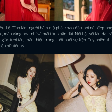
Triệu Lệ Dĩnh làm người hâm mộ phải chao đảo bởi nét đẹp nh
, màu vàng hoa nhí và mái tóc xoăn dài. Nổi bật với làn da tr
ác tươi tắn, thân thiện trong suốt buổi sự kiện. Tuy nhiên khi
iều nữ kiêu kỳ.