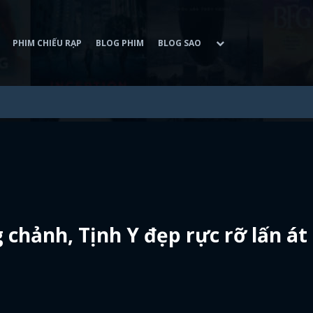
PHIM CHIẾU RẠP
BLOG PHIM
BLOG SAO
 chảnh, Tịnh Y đẹp rực rỡ lấn át