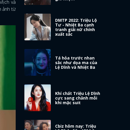
 Mịch và
h ảnh từ
DMTP 2022: Triệu Lộ
Tư - Nhiệt Ba cạnh
tranh giải nữ chính
xuất sắc
Tá hỏa trước nhan
sắc như dọa ma của
Lệ Dĩnh và Nhiệt Ba
Khí chất Triệu Lệ Dĩnh
cực sang chảnh mỗi
khi mặc suit
Cbiz hôm nay: Triệu