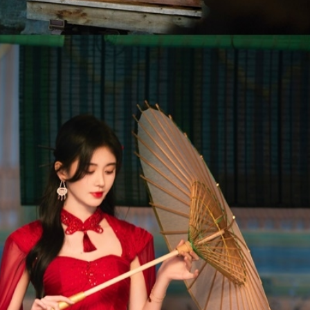
FACEBOOK
GOOGLE