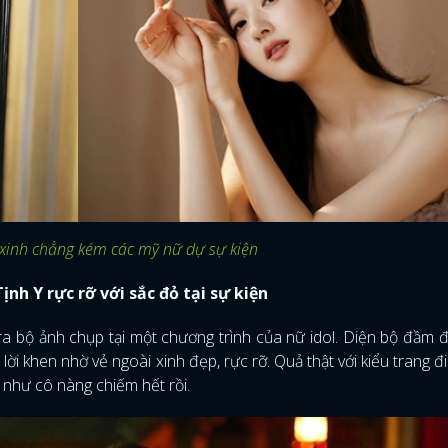
 xinh chẳng kém các mỹ nữ dự sự kiện
ịnh Y rực rỡ với sắc đỏ tại sự kiện
 ra bộ ảnh chụp tại một chương trình của nữ idol. Diện bộ đầm
ời khen nhờ vẻ ngoài xinh đẹp, rực rỡ. Quả thật với kiểu trang đ
i như cô nàng chiếm hết rồi.