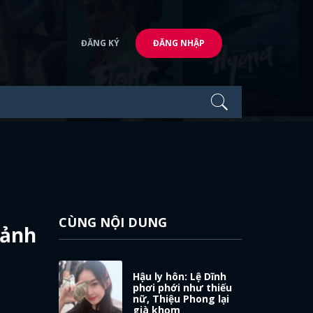
ĐĂNG KÝ
ĐĂNG NHẬP
CÙNG NỘI DUNG
 ảnh
Hậu ly hôn: Lệ Dĩnh
phơi phới như thiếu
nữ, Thiệu Phong lại
già khọm