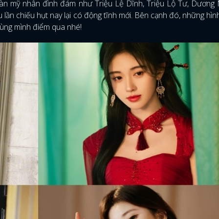
 dàn mỹ nhân đình đám như Triệu Lệ Dĩnh, Triệu Lộ Tư, Dương
 lần chiếu hụt nay lại có động tĩnh mới. Bên cạnh đó, những hìn
Cùng mình điểm qua nhé!