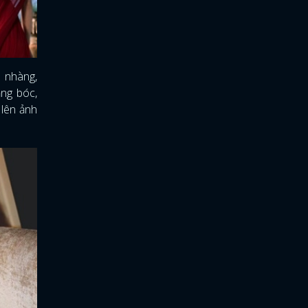
ẹ nhàng,
ắng bóc,
 lên ảnh