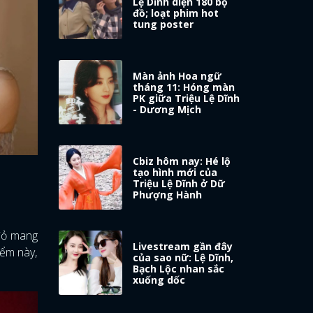
Lệ Dĩnh diện 180 bộ
đồ; loạt phim hot
tung poster
Màn ảnh Hoa ngữ
tháng 11: Hóng màn
PK giữa Triệu Lệ Dĩnh
- Dương Mịch
Cbiz hôm nay: Hé lộ
tạo hình mới của
Triệu Lệ Dĩnh ở Dữ
Phượng Hành
 đỏ mang
Livestream gần đây
iểm này,
của sao nữ: Lệ Dĩnh,
Bạch Lộc nhan sắc
xuống dốc