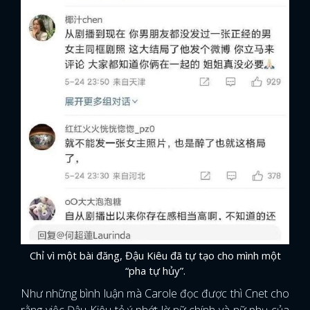
Chỉ vì một bài đăng, Đậu Kiêu đã tự tạo cho mình một
“pha tự hủy”.
Như những bình luận mà Carole đọc được thì Cnet cho
rằng việc Đậu Kiêu tỏ ý phớt lờ nữ chính và nữ phụ của