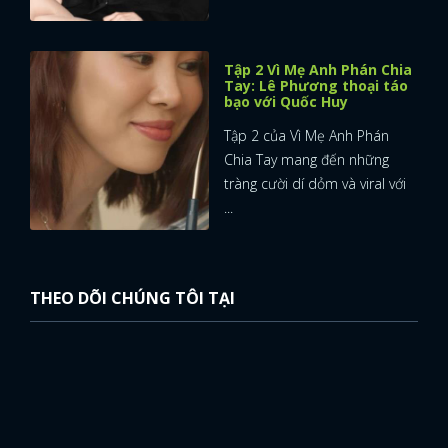
Tập 2 Vì Mẹ Anh Phán Chia
Tay: Lê Phương thoại táo
bạo với Quốc Huy
Tập 2 của Vì Mẹ Anh Phán
Chia Tay mang đến những
tràng cười dí dỏm và viral với
...
THEO DÕI CHÚNG TÔI TẠI