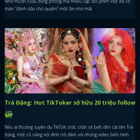
Nhờ mượn rượu động phòng mà nhiều cặp đôi phim Việt đã có
màn “đánh dấu chủ quyền” một lần nhớ mãi.
Trà Đặng: Hot TikToker sở hữu 20 triệu follow
Nếu ai thường xuyên du TikTok chắc chắn sẽ biết đến cái tên Trà
Đặng, một cô nàng nổi đình nổi đám với những video biến hình