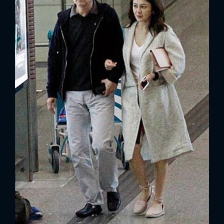
x
ĐĂNG NHẬP