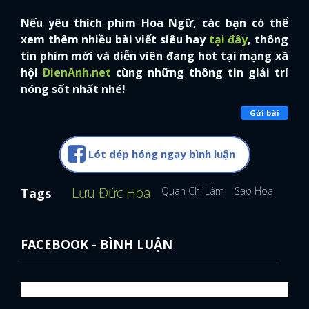
Nếu yêu thích phim Hoa Ngữ, các bạn có thể
xem thêm nhiều bài viết siêu hay
tại đây
, thông
tin phim mới và diễn viên đang hot tại mạng xã
hội
DienAnh.net
cùng những thông tin giải trí
nóng sốt nhất nhé!
Gửi bài
Lót dép hóng ngay bình luận
Lưu Đức Hoa
Quan Chi Lâm
Sao Hoa Ngữ
D
Tags
FACEBOOK - BÌNH LUẬN