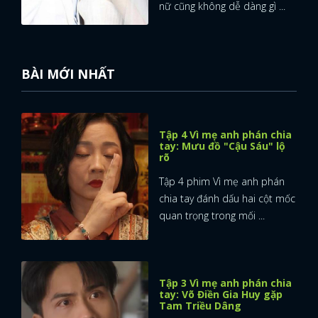
nữ cũng không dễ dàng gì ...
BÀI MỚI NHẤT
Tập 4 Vì mẹ anh phán chia
tay: Mưu đồ "Cậu Sáu" lộ
rõ
Tập 4 phim Vì mẹ anh phán
chia tay đánh dấu hai cột mốc
quan trọng trong mối ...
Tập 3 Vì mẹ anh phán chia
tay: Võ Điền Gia Huy gặp
Tam Triều Dâng