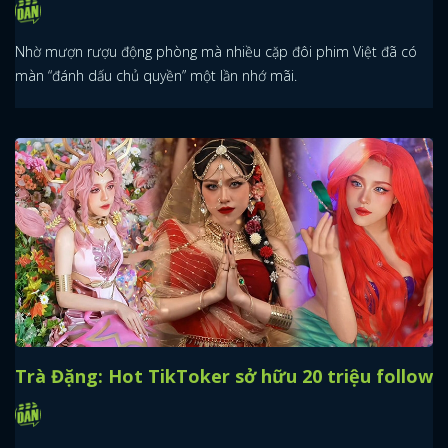
Nhờ mượn rượu động phòng mà nhiều cặp đôi phim Việt đã có
màn “đánh dấu chủ quyền” một lần nhớ mãi.
Trà Đặng: Hot TikToker sở hữu 20 triệu follow