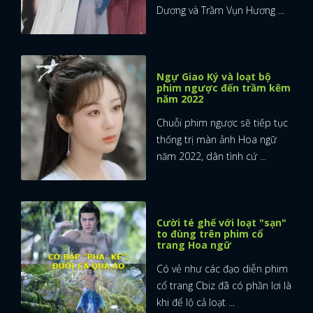
Dương và Trầm Vụn Hương ...
Ngự Giao Ký và loạt bộ
phim ngược đến trầm kẽm
năm 2022
Chuỗi phim ngược sẽ tiếp tục
thống trị màn ảnh Hoa ngữ
năm 2022, dân tình cứ ...
Cười té ghế với loạt "sạn"
to đùng trên phim cổ
trang Hoa ngữ
Có vẻ như các đạo diễn phim
x
cổ trang Cbiz đã có phần lơi là
ĐĂNG NHẬP
khi để lộ cả loạt ...