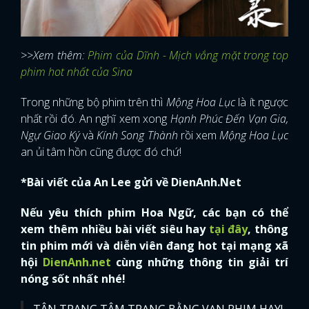
>>Xem thêm:
Phim của Dĩnh - Mịch vắng mặt trong top
phim hot nhất của Sina
Trong những bộ phim trên thì
Mộng Hoa Lục
là ít ngược
nhất rồi đó. An nghĩ xem xong
Hạnh Phúc Đến Vạn Gia,
Ngự Giao Ký
và
Kính Song Thành
rồi xem
Mộng Hoa Lục
an ủi tâm hồn cũng được đó chứ!
*Bài viết của An Lee gửi về DienAnh.Net
Nếu yêu thích phim Hoa Ngữ, các bạn có thể
xem thêm nhiều bài viết siêu hay
tại đây
, thông
tin phim mới và diễn viên đang hot tại mạng xã
hội
DienAnh.net
cùng những thông tin giải trí
nóng sốt nhất nhé!
TÂN TRANG TÂM TRẠNG BẰNG VẠN PHIM HAY!