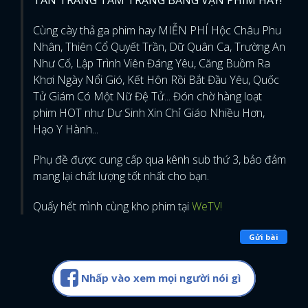
Cùng cày thả ga phim hay MIỄN PHÍ Hộc Châu Phu
Nhân, Thiên Cổ Quyết Trần, Dữ Quân Ca, Trường An
Như Cố, Lập Trình Viên Đáng Yêu, Căng Buồm Ra
Khơi Ngày Nổi Gió, Kết Hôn Rồi Bắt Đầu Yêu, Quốc
Tử Giám Có Một Nữ Đệ Tử... Đón chờ hàng loạt
phim HOT như Dư Sinh Xin Chỉ Giáo Nhiều Hơn,
Hạo Y Hành...
Phụ đề được cung cấp qua kênh sub thứ 3, bảo đảm
mang lại chất lượng tốt nhất cho bạn.
Quẩy hết mình cùng kho phim tại
WeTV!
Gửi bài
Nhấp vào xem mọi người nói gì