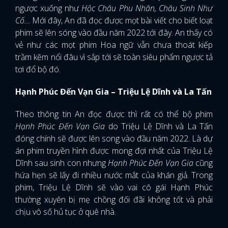
ngược xuống như
Hộc Châu Phu Nhân, Châu Sinh Như
Cố…
Mới đây, An đã đọc được mọt bài viết cho biết loạt
phim sẽ lên sóng vào đầu năm 2022 tới đây. An thấy có
vẻ như các mọt phim Hoa ngữ vẫn chưa thoát kiếp
trầm kẽm nổi đâu vì sắp tới sẽ toàn siêu phẩm ngược tả
tơi đổ bộ đó.
Hạnh Phúc Đến Vạn Gia – Triệu Lệ Dĩnh và La Tấn
Theo thông tin An đọc được thì rất có thể bộ phim
Hạnh Phúc Đến Vạn Gia
do Triệu Lệ Dĩnh và La Tấn
đóng chính sẽ được lên song vào đầu năm 2022. Là dự
án phim truyền hình được mong đợi nhất của Triệu Lệ
Dĩnh sau sinh con nhưng
Hạnh Phúc Đến Vạn Gia
cũng
hứa hẹn sẽ lấy đi nhiều nước mắt của khán giả. Trong
phim, Triệu Lệ Dĩnh sẽ vào vai cô gái Hạnh Phúc
thường xuyên bị mẹ chồng đối đãi không tốt và phải
chịu vô số hủ tục ở quê nhà.