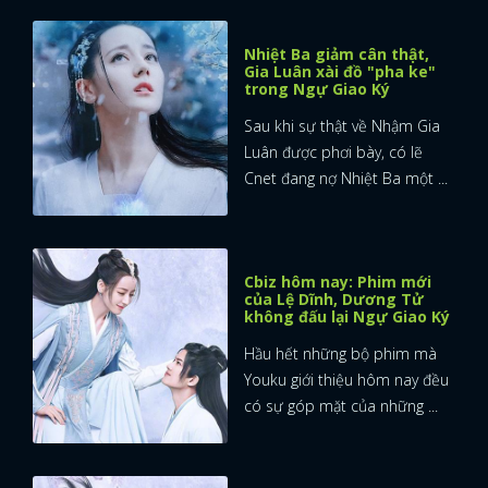
Nhiệt Ba giảm cân thật,
Gia Luân xài đồ "pha ke"
trong Ngự Giao Ký
Sau khi sự thật về Nhậm Gia
Luân được phơi bày, có lẽ
Cnet đang nợ Nhiệt Ba một ...
Cbiz hôm nay: Phim mới
của Lệ Dĩnh, Dương Tử
không đấu lại Ngự Giao Ký
Hầu hết những bộ phim mà
Youku giới thiệu hôm nay đều
có sự góp mặt của những ...