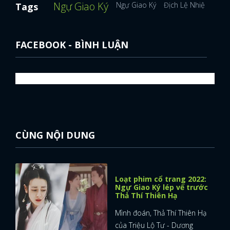
Ngự Giao Ký
Ngự Giao Ký
Địch Lệ Nhiệt Ba
T
Tags
FACEBOOK - BÌNH LUẬN
CÙNG NỘI DUNG
Loạt phim cổ trang 2022:
Ngự Giao Ký lép vế trước
Thả Thí Thiên Hạ
Mình đoán, Thả Thí Thiên Hạ
của Triệu Lộ Tư - Dương