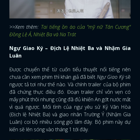
>>Xem thêm:
Tai tiếng ồn ào của "mỹ nữ Tân Cương"
Đồng Lệ Á, Nhiệt Ba và Na Trát
Ngự Giao Ký – Địch Lệ Nhiệt Ba và Nhậm Gia
Luân
Được chuyển thể từ cuốn tiểu thuyết nổi tiếng nên
chưa cần xem phim thì khán giả đã biết
Ngự Giao Ký
sẽ
ngược tả tơi như thế nào. Và chính trailer của bộ phim
đã chứng thực điều đó. Đoạn trailer chỉ vỏn vẹn có
mấy phút thôi nhưng cũng đã đủ khiến An gớt nước mắt
vì quá ngược. Mối tình của ngự yêu sử Kỷ Vân Hòa
(Địch lệ Nhiệt Ba) và giao nhân Trường Ý (Nhậm Gia
Luân) coi bộ nhiều sóng gió lắm đây. Bộ phim này dự
kiến sẽ lên sóng vào tháng 1 tới đây.