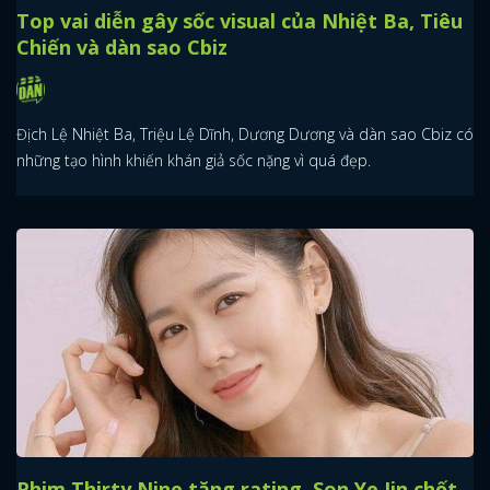
Top vai diễn gây sốc visual của Nhiệt Ba, Tiêu
Chiến và dàn sao Cbiz
Địch Lệ Nhiệt Ba, Triệu Lệ Dĩnh, Dương Dương và dàn sao Cbiz có
những tạo hình khiến khán giả sốc nặng vì quá đẹp.
Phim Thirty Nine tăng rating, Son Ye Jin chốt