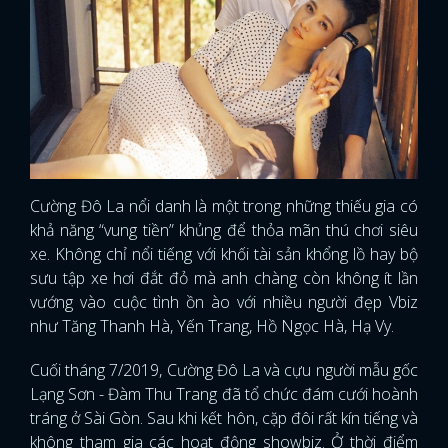
Cường Đô La nổi danh là một trong những thiếu gia có
khả năng “vung tiền” khủng để thỏa mãn thú chơi siêu
xe. Không chỉ nổi tiếng với khối tài sản khổng lồ hay bộ
sưu tập xe hơi đắt đỏ mà anh chàng còn không ít lần
vướng vào cuộc tình ồn ào với nhiều người đẹp Vbiz
như Tăng Thanh Hà, Yến Trang, Hồ Ngọc Hà, Hạ Vy.
Cuối tháng 7/2019, Cường Đô La và cựu người mẫu gốc
Lạng Sơn - Đàm Thu Trang đã tổ chức đám cưới hoành
tráng ở Sài Gòn. Sau khi kết hôn, cặp đôi rất kín tiếng và
không tham gia các hoạt động showbiz. Ở thời điểm