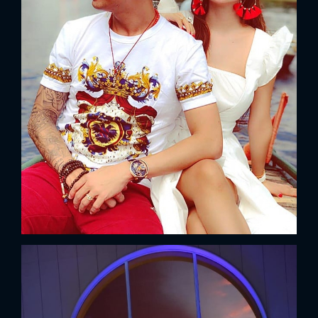
x
ĐĂNG NHẬP