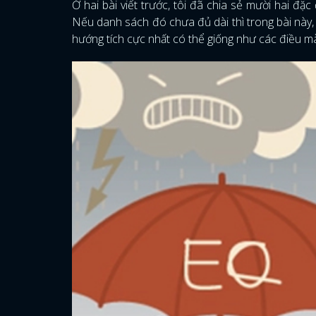
Ở hai bài viết trước, tôi đã chia sẻ mười hai đặ
Nếu danh sách đó chưa đủ dài thì trong bài này, 
hướng tích cực nhất có thể giống như các điều 