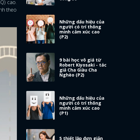
EQ) cao.
ình theo
Những dấu hiệu của
người có trí thông
minh cảm xúc cao
(P2)
9 bài học vô giá từ
Robert Kiyosaki - tác
giả Cha Giàu Cha
Nghèo (P2)
Những dấu hiệu của
người có trí thông
minh cảm xúc cao
(P1)
5 thiết lập đơn giản