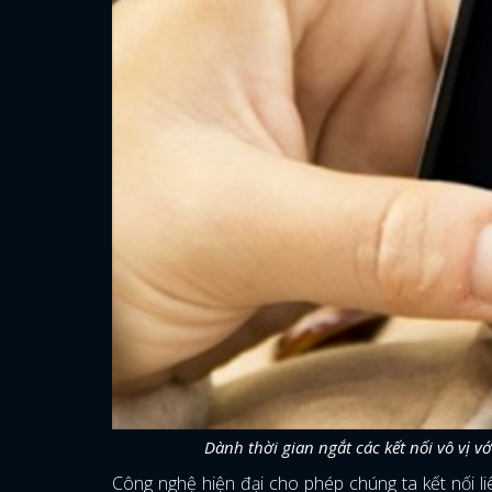
Dành thời gian ngắt các kết nối vô vị 
Công nghệ hiện đại cho phép chúng ta kết nối liê