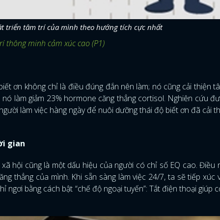
át triển tâm trí của mình theo hướng tích cực nhất
rí thông minh cảm xúc cao (P1)
iết ơn không chỉ là điều đúng đắn nên làm; nó cũng cải thiện t
ra nó làm giảm 23% hormone căng thẳng cortisol. Nghiên cứu đ
g người làm việc hàng ngày để nuôi dưỡng thái độ biết ơn đã cải t
ời gian
g xã hội cũng là một dấu hiệu của người có chỉ số EQ cao. Điều 
ng thẳng của mình. Khi sẵn sàng làm việc 24/7, ta sẽ tiếp xúc 
ỉ ngơi bằng cách bật “chế độ ngoại tuyến”: Tắt điện thoại giúp c