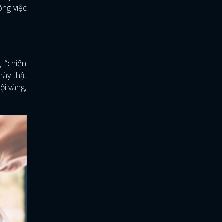
ông việc
: “chiến
này thật
ội vàng,