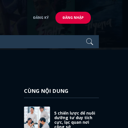
ĐĂNG KÝ
ĐĂNG NHẬP
CÙNG NỘI DUNG
o
5 chiến lược để nuôi
dưỡng tư duy tích
cực, lạc quan nơi
công sở