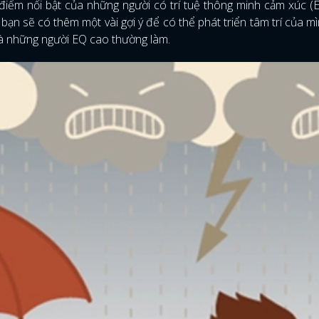
c điểm nổi bật của những người có trí tuệ thông minh cảm xúc (
bạn sẽ có thêm một vài gợi ý để có thể phát triển tâm trí của m
mà những người EQ cao thường làm.