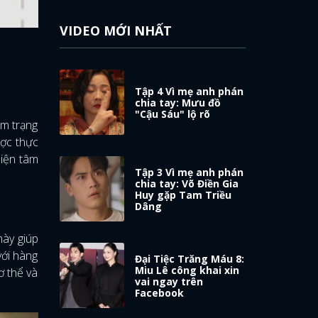
VIDEO MỚI NHẤT
Tập 4 Vì mẹ anh phán
chia tay: Mưu đồ
"Cậu Sáu" lộ rõ
âm trạng
ược thực
hiện tâm
Tập 3 Vì mẹ anh phán
chia tay: Võ Điền Gia
Huy gặp Tam Triều
Dâng
này giúp
với hàng
Đại Tiệc Trăng Máu 8:
Miu Lê công khai xin
ơ thể và
vai ngay trên
Facebook