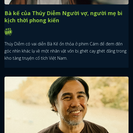
Bà kế của Thúy Diễm Người vợ, người mẹ bi
kịch thời phong kiến
Thúy Diễm có vai diễn Bà Kế ổn thỏa ở phim Cám để đem đến
góc nhìn khác lạ về một nhân vật vốn bị ghét cay ghét đắng trong
kho tàng truyện cổ tích Việt Nam.