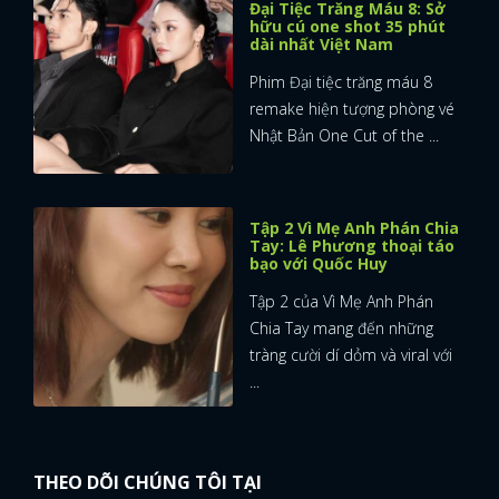
Đại Tiệc Trăng Máu 8: Sở
hữu cú one shot 35 phút
FACEBOOK
GOOGLE
dài nhất Việt Nam
Phim Đại tiệc trăng máu 8
remake hiện tượng phòng vé
Nhật Bản One Cut of the ...
Tập 2 Vì Mẹ Anh Phán Chia
Tay: Lê Phương thoại táo
bạo với Quốc Huy
Tập 2 của Vì Mẹ Anh Phán
Chia Tay mang đến những
tràng cười dí dỏm và viral với
...
THEO DÕI CHÚNG TÔI TẠI