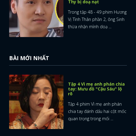
Thy bị doạ nạt
Trong tập 48 - 49 phim Hương
Vị Tình Thân phần 2, ông Sinh
thừa nhận mình doạ ...
BÀI MỚI NHẤT
Tập 4 Vì mẹ anh phán chia
tay: Mưu đồ "Cậu Sáu" lộ
rõ
Tập 4 phim Vì mẹ anh phán
chia tay đánh dấu hai cột mốc
quan trọng trong mối ...