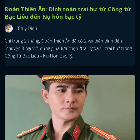
Đoàn Thiên Ân: Dính toàn trai hư từ Công tử
Bạc Liêu đến Nụ hôn bạc tỷ
Thuỵ Diệu
Chỉ trong 2 tháng, Đoàn Thiên Ân đã có 2 vai diễn dính đến
"chuyện 3 người", đứng giữa lựa chọn "trai ngoan - trai hư" trong
Công Tử Bạc Liêu - Nụ Hôn Bạc Tỷ.