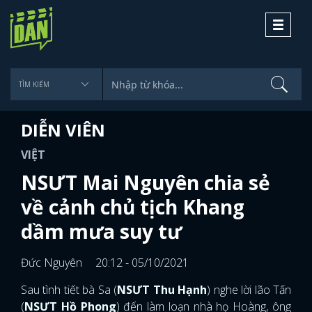
Toggle
navigati
DIỄN VIÊN
VIỆT
NSƯT Mai Nguyên chia sẻ
về cảnh chủ tịch Khang
dầm mưa suy tư
Đức Nguyên
20:12 - 05/10/2021
Sau tình tiết bà Sa (
NSƯT Thu Hạnh
) nghe lời lão Tấn
(
NSƯT Hồ Phong
) đến làm loạn nhà họ Hoàng, ông