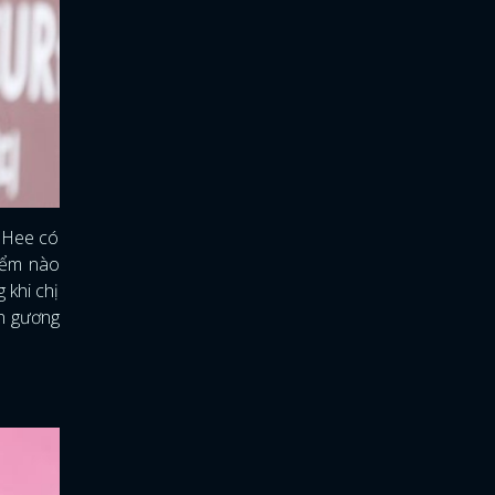
e Hee có
iểm nào
 khi chị
ên gương