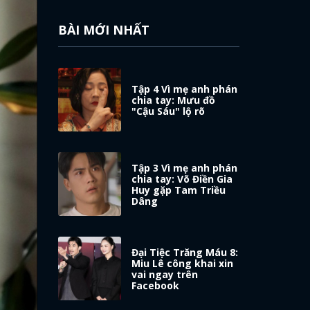
BÀI MỚI NHẤT
Tập 4 Vì mẹ anh phán
chia tay: Mưu đồ
"Cậu Sáu" lộ rõ
Tập 3 Vì mẹ anh phán
chia tay: Võ Điền Gia
Huy gặp Tam Triều
Dâng
Đại Tiệc Trăng Máu 8:
Miu Lê công khai xin
vai ngay trên
Facebook