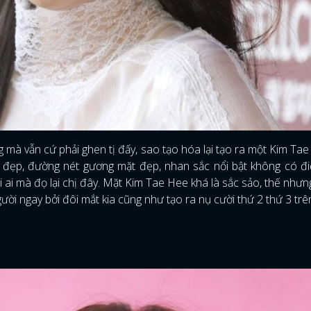
FACEBOOK
GOOGLE
 mà vẫn cứ phải ghen tị đấy, sao tạo hóa lại tạo ra một Kim Ta
đẹp, đường nét gương mặt đẹp, nhan sắc nổi bật không có đ
i ai mà đọ lại chị đây. Mặt Kim Tae Hee khá là sắc sảo, thế nhưng
gười ngay bởi đôi mắt kia cũng như tạo ra nụ cười thứ 2 thứ 3 tr