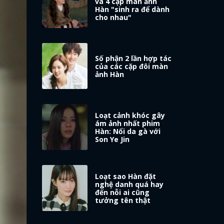
và 4 cặp màn ảnh
Hàn "sinh ra để dành
cho nhau"
Số phận 2 lần hợp tác
của các cặp đôi màn
ảnh Hàn
Loạt cảnh khóc gây
ám ảnh nhất phim
Hàn: Nổi da gà với
Son Ye Jin
Loạt sao Hàn đặt
nghệ danh quá hay
đến nỗi ai cũng
tưởng tên thật