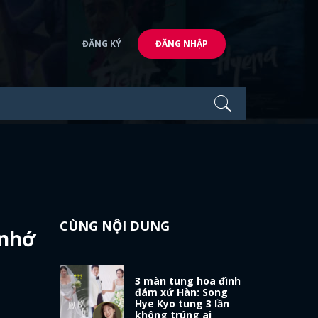
ĐĂNG KÝ
ĐĂNG NHẬP
CÙNG NỘI DUNG
 nhớ
3 màn tung hoa đình
đám xứ Hàn: Song
Hye Kyo tung 3 lần
không trúng ai