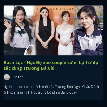
Bạch Lộc - Hạc Đệ xào couple sớm, Lộ Tư đọ
sắc cùng Trương Bá Chi
An Lee
Ngoài ra còn có loạt ảnh mới của Trương Tịnh Nghi, Châu Dã, hình
ảnh của Trần Tinh Húc trong bộ phim đang quay.