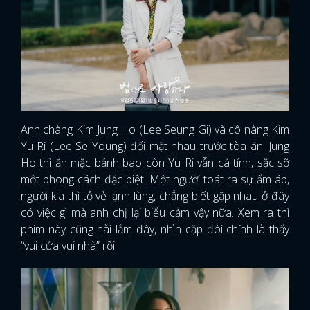
FACEBOOK
GOOGLE
Anh chàng Kim Jung Ho (Lee Seung Gi) và cô nàng Kim
Yu Ri (Lee Se Young) đối mặt nhau trước tòa án. Jung
Ho thì ăn mặc bảnh bao còn Yu Ri vẫn cá tính, sặc sỡ
một phong cách đặc biệt. Một người toát ra sự ấm áp,
người kia thì tỏ vẻ lạnh lùng, chẳng biết gặp nhau ở đây
có việc gì mà anh chị lại biểu cảm vậy nữa. Xem ra thì
phim này cũng hài lắm đây, nhìn cặp đôi chính là thấy
“vui cửa vui nhà” rồi.