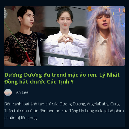
Dương Dương đu trend mặc áo ren, Lý Nhất
Đồng bắt chước Cúc Tịnh Y
An Lee
Bên cạnh loạt ảnh tạp chí của Dương Dương, AngelaBaby, Cung
Tuấn thì còn có tin đồn hẹn hò của Tống Uy Long và loạt bộ phim
chuẩn bị lên sóng.