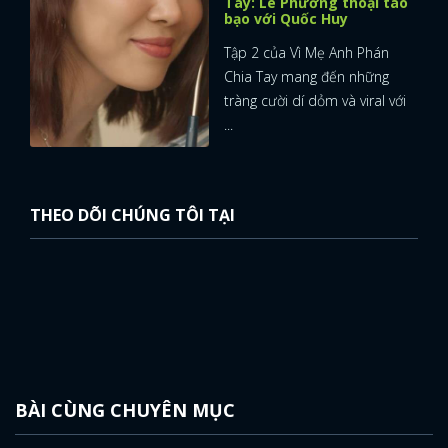
Tay: Lê Phương thoại táo
bạo với Quốc Huy
Tập 2 của Vì Mẹ Anh Phán
Chia Tay mang đến những
tràng cười dí dỏm và viral với
...
THEO DÕI CHÚNG TÔI TẠI
BÀI CÙNG CHUYÊN MỤC