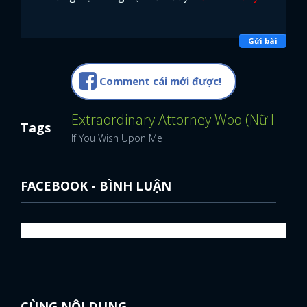
Gửi bài
Comment cái mới được!
Extraordinary Attorney Woo (Nữ Luật
Tags
If You Wish Upon Me
FACEBOOK - BÌNH LUẬN
CÙNG NỘI DUNG