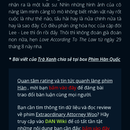
nhận ra là một luật sư. Nhìn những hình ảnh của cô
nàng làm mình càng tò mò không biết nhân vật này rốt
cuộc là như thế nào, tấu hài hay là nửa chính nửa tà
hay là sao đây. Có điều phản ứng hóa học của cặp đôi
Lee - Lee thì ổn rồi đấy. Thôi thì không đoán già đoán
non nữa, hẹn
Love According To The Law
từ ngày 29
tháng 8 này nha.
* Bài viết của
Trà Xanh
chia sẻ tại box
Phim Hàn Quốc
Quan tâm rating và tin tức quanh làng phim
Hàn
, mời bạn
bấm vào đây
để đăng bài
trao đổi bàn luận cùng mọi người.
Bạn cần tìm thông tin dữ liệu và đọc review
về phim
Extraordinary Attorney Woo
? Hãy
truy cập vào
DAN Wiki
để có tất tần tật
những nội dung bạn cần đấy:
bấm vào đây