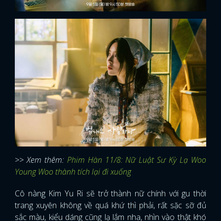
>> Xem thêm:
Phim Hàn 11/8: Nữ Luật Sư Kỳ Lạ Woo
Young Woo thành tích lại đi xuống
Cô nàng Kim Yu Ri sẽ trở thành nữ chính với gu thời
trang xuyên không về quá khứ thì phải, rất sặc sỡ đủ
sắc màu, kiểu dáng cũng lạ lắm nha, nhìn vào thật khó