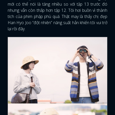
mới có thể nói là tăng nhiều so với tập 13 trước đó
nhưng vẫn còn thấp hơn tập 12. Tôi hơi buồn vì thành
tích của phim phập phù quá. Thật may là thấy chị đẹp
Han Hyo Joo “đột nhiên” năng suất hẳn khiến tôi vui trở
lại rồi đây.