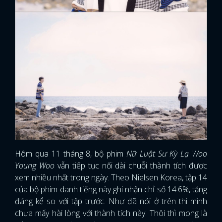
Hôm qua 11 tháng 8, bộ phim
Nữ Luật Sư Kỳ Lạ Woo
Young Woo
vẫn tiếp tục nối dài chuỗi thành tích được
xem nhiều nhất trong ngày. Theo Nielsen Korea, tập 14
của bộ phim danh tiếng này ghi nhận chỉ số 14.6%, tăng
đáng kể so với tập trước. Như đã nói ở trên thì mình
chưa mấy hài lòng với thành tích này. Thôi thì mong là