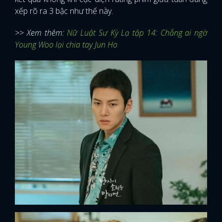
xếp rõ ra 3 bậc như thế này.
>> Xem thêm:
Nữ Luật Sư Kỳ Lạ tập 14: Chẳng ai ngờ
Young Woo lại chia tay Jun Ho