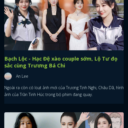
Bạch Lộc - Hạc Đệ xào couple sớm, Lộ Tư đọ
sắc cùng Trương Bá Chi
An Lee
Ngoài ra còn có loạt ảnh mới của Trương Tịnh Nghi, Châu Dã, hình
ảnh của Trần Tinh Húc trong bộ phim đang quay.