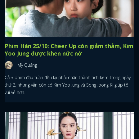
Phim Hàn 25/10: Cheer Up còn giảm thảm, Kim
Yoo Jung được khen nức nở
Mỳ Quảng
Cả 3 phim đầu tuần đều lại phải nhận thành tích kém trong ngày
thứ 2, nhưng vẫn còn có Kim Yoo Jung và Song Joong Ki giúp tôi
vui vẻ hơn.