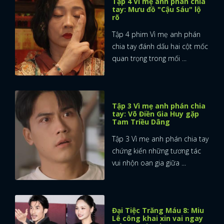
Tập 4 Vì mẹ anh phán chia
tay: Mưu đồ "Cậu Sáu" lộ
rõ
Tập 4 phim Vì mẹ anh phán
chia tay đánh dấu hai cột mốc
quan trọng trong mối ...
Tập 3 Vì mẹ anh phán chia
tay: Võ Điền Gia Huy gặp
Tam Triều Dâng
Tập 3 Vì mẹ anh phán chia tay
chứng kiến những tương tác
vui nhộn oan gia giữa ...
Đại Tiệc Trăng Máu 8: Miu
Lê công khai xin vai ngay