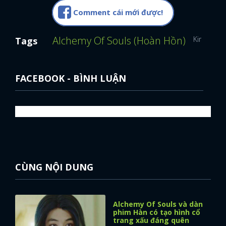
Comment cái mới được!
FACEBOOK
GOOGLE
Alchemy Of Souls (Hoàn Hồn)
Kim Hee 
Tags
FACEBOOK - BÌNH LUẬN
CÙNG NỘI DUNG
Alchemy Of Souls và dàn
phim Hàn có tạo hình cổ
trang xấu đáng quên