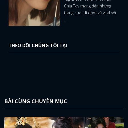
Chia Tay mang đến những
tràng cười dí dỏm và viral với
...
THEO DÕI CHÚNG TÔI TẠI
BÀI CÙNG CHUYÊN MỤC