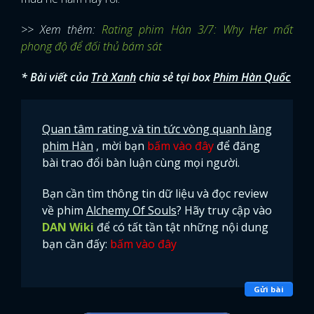
>> Xem thêm:
Rating phim Hàn 3/7: Why Her mất
phong độ để đối thủ bám sát
* Bài viết của
Trà Xanh
chia sẻ tại box
Phim Hàn Quốc
Quan tâm rating và tin tức vòng quanh làng
phim Hàn
, mời bạn
bấm vào đây
để đăng
bài trao đổi bàn luận cùng mọi người.
Bạn cần tìm thông tin dữ liệu và đọc review
về phim
Alchemy Of Souls
? Hãy truy cập vào
DAN Wiki
để có tất tần tật những nội dung
bạn cần đấy:
bấm vào đây
x
Gửi bài
ĐĂNG NHẬP