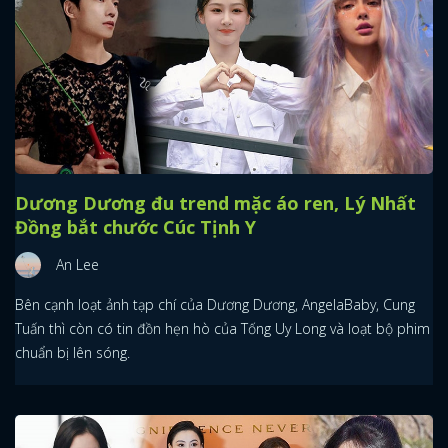
Dương Dương đu trend mặc áo ren, Lý Nhất
Đồng bắt chước Cúc Tịnh Y
An Lee
Bên cạnh loạt ảnh tạp chí của Dương Dương, AngelaBaby, Cung
Tuấn thì còn có tin đồn hẹn hò của Tống Uy Long và loạt bộ phim
chuẩn bị lên sóng.