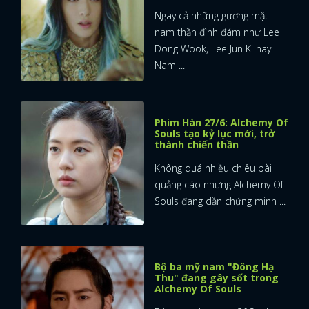
Ngay cả những gương mặt
nam thần đình đám như Lee
Dong Wook, Lee Jun Ki hay
Nam ...
Phim Hàn 27/6: Alchemy Of
Souls tạo kỷ lục mới, trở
thành chiến thần
Không quá nhiều chiêu bài
quảng cáo nhưng Alchemy Of
Souls đang dần chứng minh ...
Bộ ba mỹ nam "Đông Hạ
Thu" đang gây sốt trong
Alchemy Of Souls