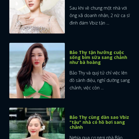
Sau khi về chung một nhà với
ông xã doanh nhân, 2 nữ ca sĩ
đình đám Vbiz tận ...
Bảo Thy tận hưởng cuộc
sống bỉm sữa sang chảnh
như bà hoàng
Bảo Thy và quý tử chỉ việc lên
đồ sành điệu, nghỉ dưỡng sang
chảnh, việc còn ...
Bảo Thy cùng dàn sao Vbiz
"tậu" nhà có hồ bơi sang
chảnh
Nghía qua cơ ngơi nhà Bảo