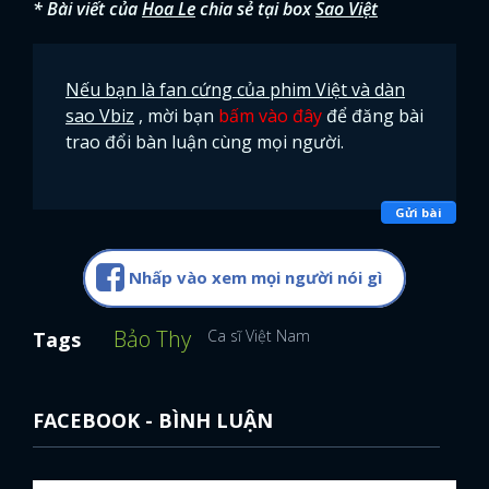
* Bài viết của
Hoa Le
chia sẻ tại box
Sao Việt
Nếu bạn là fan cứng của phim Việt và dàn
sao Vbiz
, mời bạn
bấm vào đây
để đăng bài
trao đổi bàn luận cùng mọi người.
Gửi bài
Nhấp vào xem mọi người nói gì
Bảo Thy
Ca sĩ Việt Nam
Tags
FACEBOOK - BÌNH LUẬN