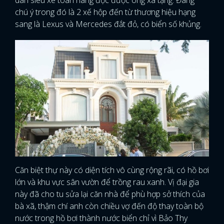
dàn siêu xe toàn hàng độc được ông xã tặng. Đáng
chú ý trong đó là 2 xế hộp đến từ thương hiệu hạng
sang là Lexus và Mercedes đắt đỏ, có biển số khủng.
Căn biệt thự này có diện tích vô cùng rộng rãi, có hồ bơi
lớn và khu vực sân vườn để trồng rau xanh. Vị đại gia
này đã cho tu sửa lại căn nhà để phù hợp sở thích của
bà xã, thậm chí anh còn chiều vợ đến độ thay toàn bộ
nước trong hồ bơi thành nước biển chỉ vì Bảo Thy