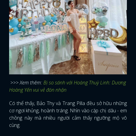
>>> Xem thêm:
Bị so sánh với Hoàng Thuỳ Linh: Dương
Hoàng Yến vui vẻ đón nhận
Có thể thấy, Bảo Thy và Trang Pilla đều sở hữu những
cơ ngơi khủng, hoành tráng. Nhìn vào cặp chị dâu - em
chồng này mà nhiều người cảm thấy ngưỡng mộ vô
cùng.