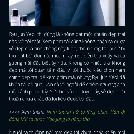
Ryu Jun Yeol thì đúng là không đạt một chuẩn đẹp trai
nào với tôi thật. Xem phim tôi cũng không nhận ra được
vẻ đẹp của anh chàng này luôn, thế nhưng tôi lại cứ bị
thu hút bởi đôi mắt một mí ấy, nét diễn thú vị ấy và cả
gương mặt đặc biệt ấy nữa. Không có nhiều trai không
đẹp mà tôi quan tâm đâu vì tôi thuộc kiểu chọn nam
chính đẹp trai để xem phim mà, nhưng Ryu Jun Yeol đã
khiến tôi bỏ qua luôn cả vẻ ngoài để chiêm ngưỡng anh
mỗi cảnh phim đấy. Sức hút và cái duyên ấy, vẻ đẹp đơn
thuần chưa chắc đã lôi kéo được tôi đâu.
>>>> Xem thêm:
Nam thanh nữ tú làng phim Hàn đi
đóng MV ca nhạc: Yoo Jung là nàng thơ
Người ta thường nói mặt đẹp thì chưa chắc khiến mọi