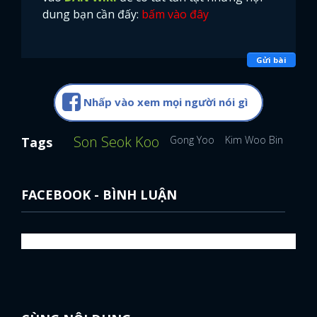
dung bạn cần đấy:
bấm vào đây
Gửi bài
Nhấp vào xem mọi người nói gì
Son Seok Koo
Gong Yoo
Kim Woo Bin
Seo 
Tags
FACEBOOK - BÌNH LUẬN