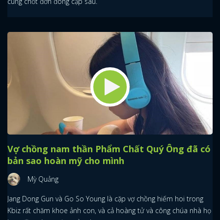
cùng chốt đơn đóng cặp sau.
Vợ chồng nam thần Phẩm Chất Quý Ông đã có
bản sao hoàn mỹ cho mình
Mỳ Quảng
Jang Dong Gun và Go So Young là cặp vợ chồng hiếm hoi trong
Kbiz rất chăm khoe ảnh con, và cả hoàng tử và công chúa nhà họ