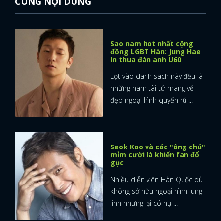
CÙNG NỘI DUNG
Sao nam hot nhất cộng
đồng LGBT Hàn: Jung Hae
In thua đàn anh U60
Lọt vào danh sách này đều là
những nam tài tử mang vẻ
đẹp ngoại hình quyến rũ ...
Seok Koo và các "ông chú"
mỉm cười là khiến fan đổ
gục
Nhiều diễn viên Hàn Quốc dù
không sở hữu ngoại hình lung
x
linh nhưng lại có nụ ...
ĐĂNG NHẬP