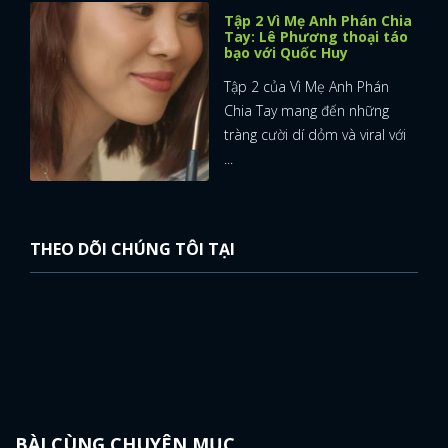
Tập 2 Vì Mẹ Anh Phán Chia
Tay: Lê Phương thoại táo
bạo với Quốc Huy
Tập 2 của Vì Mẹ Anh Phán
Chia Tay mang đến những
tràng cười dí dỏm và viral với
...
THEO DÕI CHÚNG TÔI TẠI
BÀI CÙNG CHUYÊN MỤC