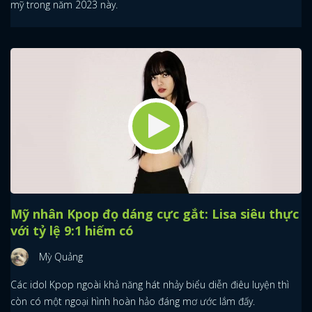
mỹ trong năm 2023 này.
Mỹ nhân Kpop đọ dáng cực gắt: Lisa siêu thực
với tỷ lệ 9:1 hiếm có
Mỳ Quảng
Các idol Kpop ngoài khả năng hát nhảy biểu diễn điêu luyện thì
còn có một ngoại hình hoàn hảo đáng mơ ước lắm đấy.