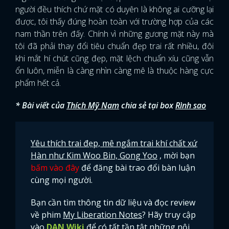
người đều thích chứ mặt có duyên là không ai cưỡng lại
được, tôi thấy đúng hoàn toàn với trường hợp của các
nam thần trên đấy. Chính vì những gương mặt này mà
tôi đã phải thay đổi tiêu chuẩn đẹp trai rất nhiều, đôi
khi mắt hí chút cũng đẹp, mặt lệch chuẩn xíu cũng vẫn
ổn luôn, miễn là càng nhìn càng mê là thuộc hàng cực
phẩm hết cả.
* Bài viết của
Thích Mỹ Nam
chia sẻ tại box
Rình sao
Yêu thích trai đẹp, mê ngắm trai khí chất xứ
Hàn như Kim Woo Bin, Gong Yoo
, mời bạn
bấm vào đây
để đăng bài trao đổi bàn luận
cùng mọi người.
Bạn cần tìm thông tin dữ liệu và đọc review
về phim
My Liberation Notes
? Hãy truy cập
vào
DAN Wiki
để có tất tần tật những nội