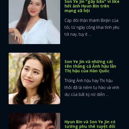
Son Ye Jin "gây bão" vì like
hết ảnh Hyun Bin trên
mạng xã hội
Cặp đôi thần thánh BinJin của
tôi, từ ngày công khai tình yêu
tới nay, tuy ít ...
Son Ye Jin và những cái
tên thắng cả Ảnh hậu lẫn
Thị hậu của Hàn Quốc
Thắng Ảnh hậu hay Thị hậu
thôi đã là niềm tự hào và vinh
dự của bất kỳ nữ diễn ...
Hyun Bin và Son Ye Jin có
tướng phu thê tuyệt đối