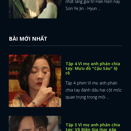
nhất làng giải trí Hàn hiện nay
Son Ye Jin - Hyun ...
BÀI MỚI NHẤT
Tập 4 Vì mẹ anh phán chia
tay: Mưu đồ "Cậu Sáu" lộ
rõ
Tập 4 phim Vì mẹ anh phán
chia tay đánh dấu hai cột mốc
quan trọng trong mối ...
Tập 3 Vì mẹ anh phán chia
tay: Võ Điền Gia Huy gặp