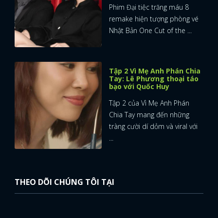
Phim Đại tiệc trăng máu 8
remake hiện tượng phòng vé
Nhật Bản One Cut of the ...
Tập 2 Vì Mẹ Anh Phán Chia
Tay: Lê Phương thoại táo
bạo với Quốc Huy
Tập 2 của Vì Mẹ Anh Phán
Chia Tay mang đến những
tràng cười dí dỏm và viral với
...
THEO DÕI CHÚNG TÔI TẠI