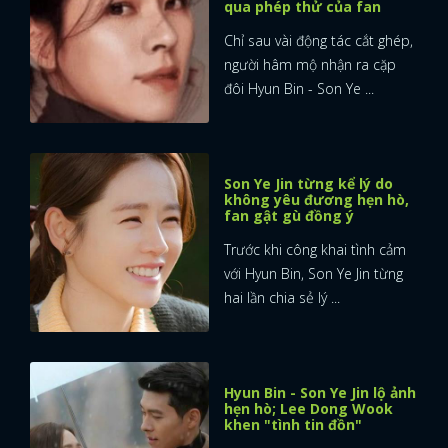
qua phép thử của fan
Chỉ sau vài động tác cắt ghép,
người hâm mộ nhận ra cặp
đôi Hyun Bin - Son Ye ...
Son Ye Jin từng kể lý do
không yêu đương hẹn hò,
fan gật gù đồng ý
Trước khi công khai tình cảm
với Hyun Bin, Son Ye Jin từng
hai lần chia sẻ lý ...
Hyun Bin - Son Ye Jin lộ ảnh
hẹn hò; Lee Dong Wook
khen "tình tin đồn"