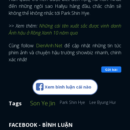
đến những ngôi sao Hallyu hàng đầu, chắc chắn sẽ
không thể không nhắc tới Park Shin Hye.
>> Xem thêm:
Những cái tên xuất sắc được vinh danh
Ảnh hậu ở Rồng Xanh 10 năm qua
Cùng follow
DienAnh.Net
để cập nhật những tin tức
phim ảnh và chuyện hậu trường showbiz nhanh, chính
xác nhất!
Gửi bài
Xem bình luận cái nào
Son Ye Jin
Park Shin Hye
Lee Byung Hun
So J
Tags
FACEBOOK - BÌNH LUẬN