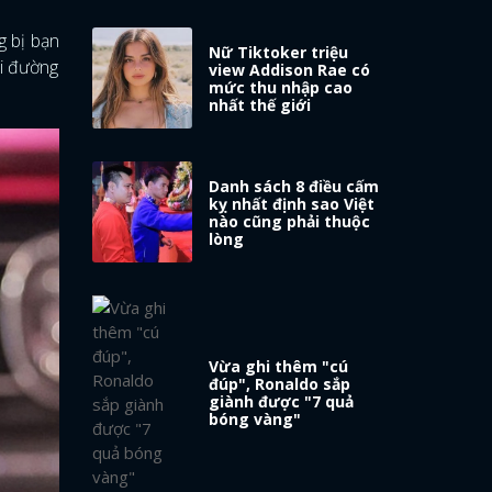
g bị bạn
Nữ Tiktoker triệu
đi đường
view Addison Rae có
mức thu nhập cao
nhất thế giới
Danh sách 8 điều cấm
kỵ nhất định sao Việt
nào cũng phải thuộc
lòng
Vừa ghi thêm "cú
đúp", Ronaldo sắp
giành được "7 quả
bóng vàng"