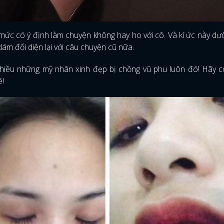
 mức có ý định làm chuyện không hay ho với cô. Và kí ức này d
ám đối diện lại với câu chuyện cũ nữa.
nhiều những mỹ nhân xinh đẹp bị chồng vũ phu luôn đó! Hãy c
é!
ĐĂNG NHẬP