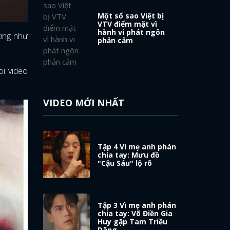
Một số sao Việt bị
VTV điểm mặt vì
hành vi phát ngôn
ường như
phản cảm
oi video
VIDEO MỚI NHẤT
Tập 4 Vì mẹ anh phán
chia tay: Mưu đồ
"Cậu Sáu" lộ rõ
Tập 3 Vì mẹ anh phán
chia tay: Võ Điền Gia
Huy gặp Tam Triều
Dâng