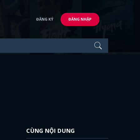
ĐĂNG KÝ
ĐĂNG NHẬP
CÙNG NỘI DUNG