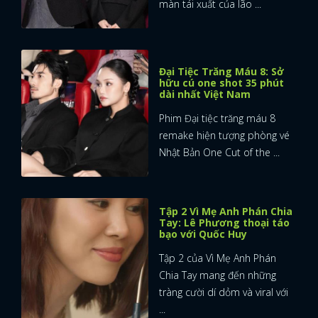
màn tái xuất của lão ...
Đại Tiệc Trăng Máu 8: Sở
hữu cú one shot 35 phút
dài nhất Việt Nam
Phim Đại tiệc trăng máu 8
remake hiện tượng phòng vé
Nhật Bản One Cut of the ...
Tập 2 Vì Mẹ Anh Phán Chia
Tay: Lê Phương thoại táo
bạo với Quốc Huy
Tập 2 của Vì Mẹ Anh Phán
Chia Tay mang đến những
tràng cười dí dỏm và viral với
...