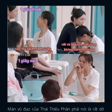
Màn vũ đạo của Thái Thiếu Phân phải nói là rất dở.