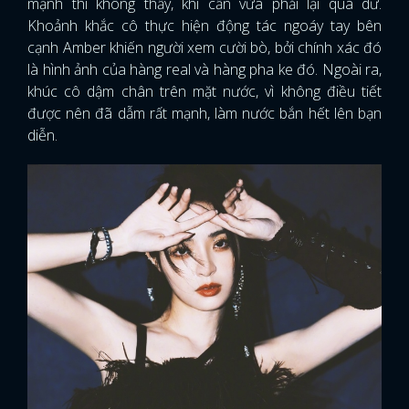
mạnh thì không thấy, khi cần vừa phải lại quá dư.
Khoảnh khắc cô thực hiện động tác ngoáy tay bên
cạnh Amber khiến người xem cười bò, bởi chính xác đó
là hình ảnh của hàng real và hàng pha ke đó. Ngoài ra,
khúc cô dậm chân trên mặt nước, vì không điều tiết
được nên đã dẫm rất mạnh, làm nước bắn hết lên bạn
diễn.
x
ĐĂNG NHẬP