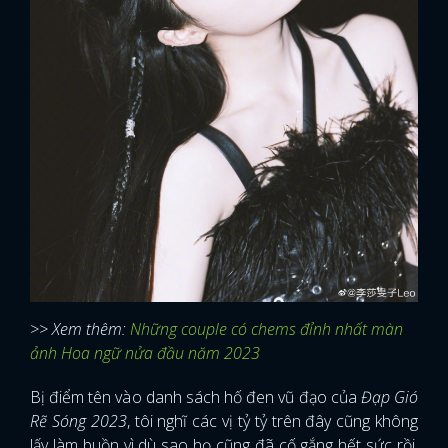
>> Xem thêm:
Những couple có chems đỉnh nhất màn
ảnh Hoa ngữ nửa đầu năm 2023
Bị điểm tên vào danh sách hố đen vũ đạo của
Đạp Gió
Rẽ Sóng 2023
, tôi nghĩ các vị tỷ tỷ trên đây cũng không
lấy làm buồn vì dù sao họ cũng đã cố gắng hết sức rồi.