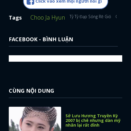
Click vào xem mọi người nói gì
Choo Ja Hyun
Tỷ Tỷ Đạp Sóng Rẽ Gió
Chi Pu
Tags
FACEBOOK - BÌNH LUẬN
CÙNG NỘI DUNG
Sở Lưu Hương Truyền Kỳ
2007 bị chê nhưng dàn mỹ
nhân lại rất đỉnh