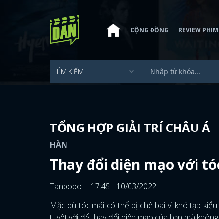
CỘNG ĐỒNG
REVIEW PHIM
TỔNG HỢP GIẢI TRÍ CHÂU Á
HÀN
Thay đổi diện mạo với tó
Tanpopo
17:45 - 10/03/2022
Mặc dù tóc mái có thể bị chê bai vì khó tạo ki
tuyệt vời để thay đổi diện mạo của bạn mà không 