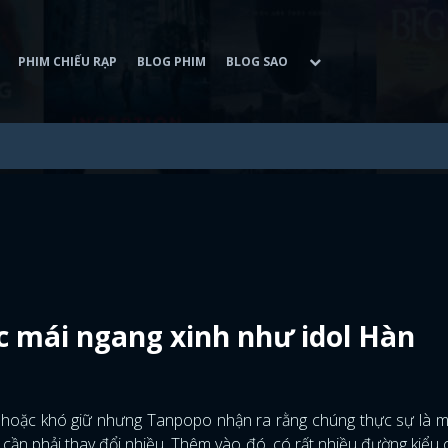
PHIM CHIẾU RẠP
BLOG PHIM
BLOG SAO
c mái ngang xinh như idol Hàn
ểu hoặc khó giữ nhưng Tanpopo nhận ra rằng chúng thực sự là 
cần phải thay đổi nhiều. Thêm vào đó, có rất nhiều đường kiểu 