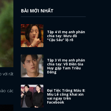
BÀI MỚI NHẤT
Tập 4 Vì mẹ anh phán
chia tay: Mưu đồ
"Cậu Sáu" lộ rõ
Tập 3 Vì mẹ anh phán
chia tay: Võ Điền Gia
Huy gặp Tam Triều
Dâng
 với rất
Đại Tiệc Trăng Máu 8:
 vào các
Miu Lê công khai xin
vai ngay trên
Facebook