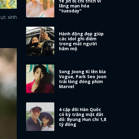
Ye Jin bị chỉ trích vì
lãng mạn hóa
"tuesday"
cực xinh
Hành động đẹp giúp
các idol ghi điểm
trong mắt người
hâm mộ
Song Joong Ki lên bìa
Vogue, Park Seo Joon
trải lòng đóng phim
Marvel
4 cặp đôi Hàn Quốc
có kỳ trăng mật đắt
đỏ: Byung Hun chi 1,8
tỷ đồng