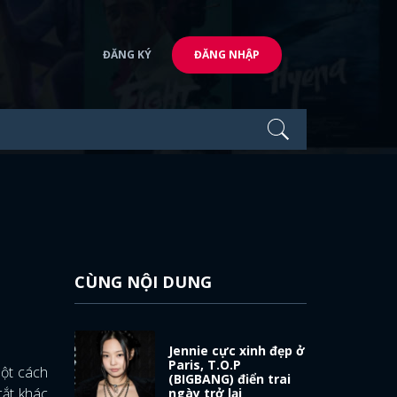
ĐĂNG KÝ
ĐĂNG NHẬP
CÙNG NỘI DUNG
Jennie cực xinh đẹp ở
Paris, T.O.P
một cách
(BIGBANG) điển trai
cắt khác
ngày trở lại