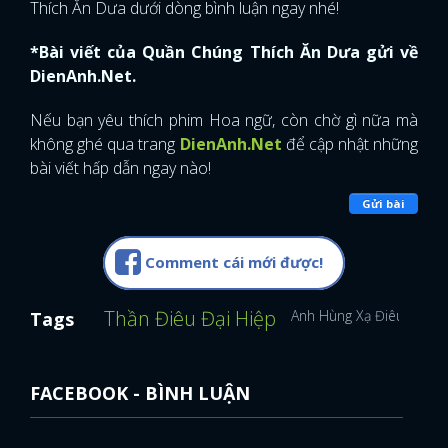
Thích Ăn Dưa dưới dòng bình luận ngay nhé!
*Bài viết của Quần Chúng Thích Ăn Dưa gửi về
DienAnh.Net.
Nếu bạn yêu thích phim Hoa ngữ, còn chờ gì nữa mà
không ghé qua trang
DienAnh.Net
để cập nhật những
bài viết hấp dẫn ngay nào!
Gửi bài
Comment cái mới được!
Thần Điêu Đại Hiệp
Anh Hùng Xạ Điêu
Kim
Tags
FACEBOOK - BÌNH LUẬN