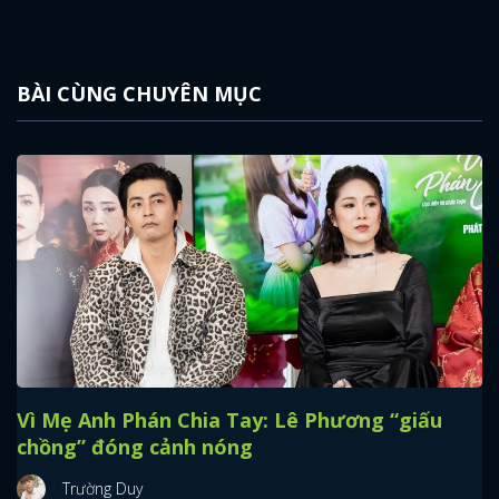
BÀI CÙNG CHUYÊN MỤC
Vì Mẹ Anh Phán Chia Tay: Lê Phương “giấu
chồng” đóng cảnh nóng
Trường Duy