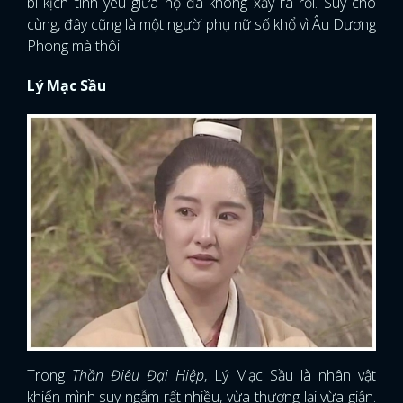
bi kịch tình yêu giữa họ đã không xảy ra rồi. Suy cho
cùng, đây cũng là một người phụ nữ số khổ vì Âu Dương
Phong mà thôi!
Lý Mạc Sầu
Trong
Thần Điêu Đại Hiệp
, Lý Mạc Sầu là nhân vật
khiến mình suy ngẫm rất nhiều, vừa thương lại vừa giận.