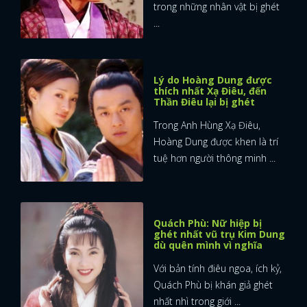
trong những nhân vật bị ghét
...
Lý do Hoàng Dung được
thích nhất Xạ Điêu, đến
Thần Điêu lại bị ghét
Trong Anh Hùng Xạ Điêu,
Hoàng Dung được khen là trí
tuệ hơn người thông minh ...
Quách Phù: Nữ hiệp bị
ghét nhất vũ trụ Kim Dung
dù quên mình vì nghĩa
Với bản tính điêu ngoa, ích kỷ,
Quách Phù bị khán giả ghét
nhất nhì trong giới ...