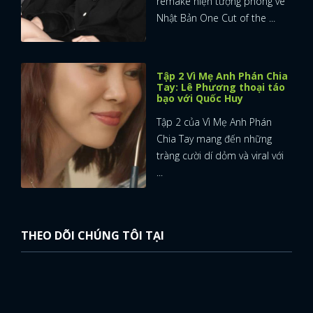
remake hiện tượng phòng vé
Nhật Bản One Cut of the ...
Tập 2 Vì Mẹ Anh Phán Chia
Tay: Lê Phương thoại táo
bạo với Quốc Huy
Tập 2 của Vì Mẹ Anh Phán
Chia Tay mang đến những
tràng cười dí dỏm và viral với
...
THEO DÕI CHÚNG TÔI TẠI