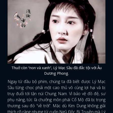
Thuở còn “non và xanh”, Lý Mạc Sầu đã đắc tội với Âu
Dương Phong.
Ngay từ đầu bộ phim, chúng ta đã biết được Lý Mạc
Sầu từng chọc phải một cao thủ vô cùng lợi hại và bị
truy đuổi tới tận núi Chung Nam. Vì bảo vệ đồ đệ, sư
phụ nàng, tức là chưởng môn phái Cổ Mộ đã bị trọng
thương sau đó “về trời”. Mặc dù Kim Dung không giải
thích rõ ràng nhưng từ cuốn Ngũ Độc Bí Truyền mà Lý