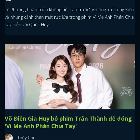
Lê Phương hoàn toàn không hề "rào trước" với ông xã Trung Kiên
về những cảnh thân mật rực lửa trong phim Vì Mẹ Anh Phán Chia
Tay diễn với Quốc Huy.
Võ Điền Gia Huy bỏ phim Trấn Thành để đóng
'Vì Mẹ Anh Phán Chia Tay'
Thùy Chi