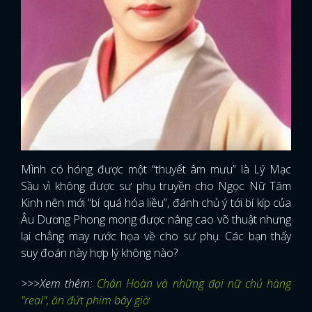
Mình có hóng được một “thuyết âm mưu” là Lý Mạc
Sầu vì không được sư phụ truyền cho Ngọc Nữ Tâm
Kinh nên mới “bí quá hóa liều”, đánh chủ ý tới bí kíp của
Âu Dương Phong mong được nâng cao võ thuật nhưng
lại chẳng may rước họa về cho sư phụ. Các bạn thấy
suy đoán này hợp lý không nào?
>>>Xem thêm:
Chân Hoàn và những đại nữ chủ hàng
"real", ăn đứt phim bây giờ