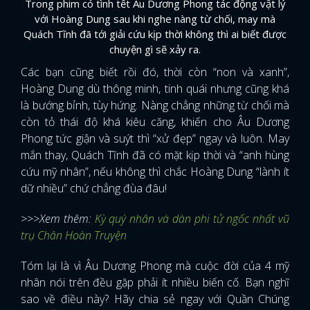
Trong phim có tình tết Âu Dương Phong tác động vật lý
với Hoàng Dung sau khi nghe nàng từ chối, may mà
Quách Tĩnh đã tới giải cứu kịp thời không thì ai biết được
chuyện gì sẽ xảy ra.
Các bạn cũng biết rồi đó, thời còn “non và xanh”,
Hoàng Dung dù thông minh, tinh quái nhưng cũng khá
là bướng bỉnh, tùy hứng. Nàng chẳng những từ chối mà
còn tỏ thái độ khá kiêu căng, khiến cho Âu Dương
Phong tức giận và suýt thì “xử đẹp” ngay và luôn. May
mắn thay, Quách Tĩnh đã có mặt kịp thời và “anh hùng
cứu mỹ nhân”, nếu không thì chắc Hoàng Dung “lành ít
dữ nhiều” chứ chẳng đùa đâu!
>>>Xem thêm:
Kỳ quý nhân và dàn phi tử ngốc nhất vũ
trụ Chân Hoàn Truyện
Tóm lại là vì Âu Dương Phong mà cuộc đời của 4 mỹ
nhân nói trên đều gặp phải ít nhiều biến cố. Bạn nghĩ
sao về điều này? Hãy chia sẻ ngay với Quần Chúng