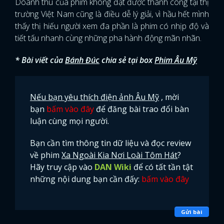
Doanh thu của phim không đạt được thành công tại thị
trường Việt Nam cũng là điều dễ lý giải, vì hầu hết mình
thấy thị hiếu người xem đa phần là phim có nhịp độ và
tiết tấu nhanh cùng những pha hành động mãn nhãn.
* Bài viết của
Bánh Đúc
chia sẻ tại box
Phim Âu Mỹ
Nếu bạn yêu thích điện ảnh Âu Mỹ
, mời
bạn
bấm vào đây
để đăng bài trao đổi bàn
luận cùng mọi người.
Bạn cần tìm thông tin dữ liệu và đọc review
về phim
Xa Ngoài Kia Nơi Loài Tôm Hát
?
Hãy truy cập vào
DAN Wiki
để có tất tần tật
những nội dung bạn cần đấy:
bấm vào đây
Gửi bài