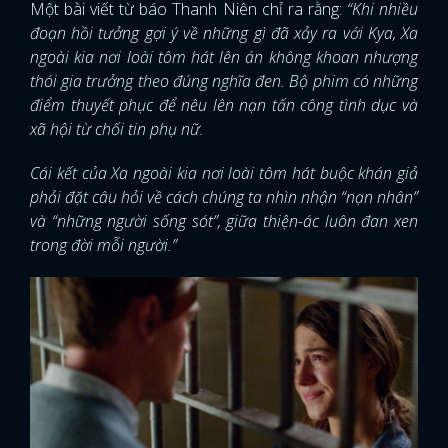
Một bài viết từ báo Thanh Niên chỉ ra rằng:
“Khi nhiều
đoạn hồi tưởng gợi ý về những gì đã xảy ra với Kya, Xa
ngoài kia nơi loài tôm hát lên án không khoan nhượng
thói gia trưởng theo đúng nghĩa đen. Bộ phim có những
điểm thuyết phục để nêu lên nạn tấn công tình dục và
xã hội từ chối tin phụ nữ.
Cái kết của Xa ngoài kia nơi loài tôm hát buộc khán giả
phải đặt câu hỏi về cách chúng ta nhìn nhận “nạn nhân”
và “những người sống sót”, giữa thiện-ác luôn đan xen
trong đời mỗi người.”