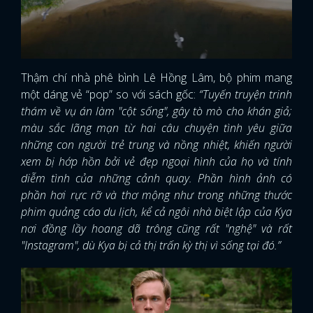
Thậm chí nhà phê bình Lê Hồng Lâm, bộ phim mang
một dáng vẻ “pop” so với sách gốc:
“Tuyến truyện trinh
thám về vụ án làm "cột sống", gây tò mò cho khán giả;
màu sắc lãng mạn từ hai câu chuyện tình yêu giữa
những con người trẻ trung và nồng nhiệt, khiến người
xem bị hớp hồn bởi vẻ đẹp ngoại hình của họ và tính
diễm tình của những cảnh quay. Phần hình ảnh có
phần hơi rực rỡ và thơ mộng như trong những thước
phim quảng cáo du lịch, kể cả ngôi nhà biệt lập của Kya
nơi đồng lầy hoang dã trông cũng rất "nghệ" và rất
"Instagram", dù Kya bị cả thị trấn kỳ thị vì sống tại đó.”