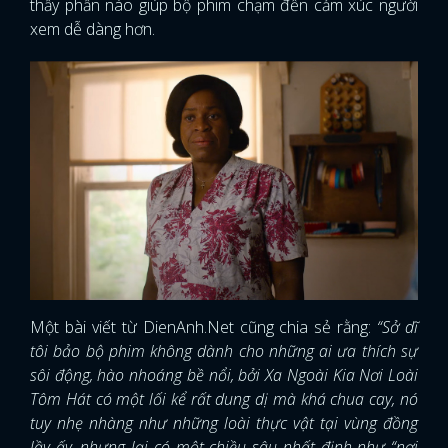
thấy phần nào giúp bộ phim chạm đến cảm xúc người
xem dễ dàng hơn.
FACEBOOK
GOOGLE
Một bài viết từ DienAnh.Net cũng chia sẻ rằng:
“Sở dĩ
tôi bảo bộ phim không dành cho những ai ưa thích sự
sôi động, hào nhoáng bề nổi, bởi Xa Ngoài Kia Nơi Loài
Tôm Hát có một lối kể rất dung dị mà khá chua cay, nó
tuy nhẹ nhàng như những loài thực vật tại vùng đồng
lầy ấy, nhưng lại có một chiều sâu nhất định như “nơi