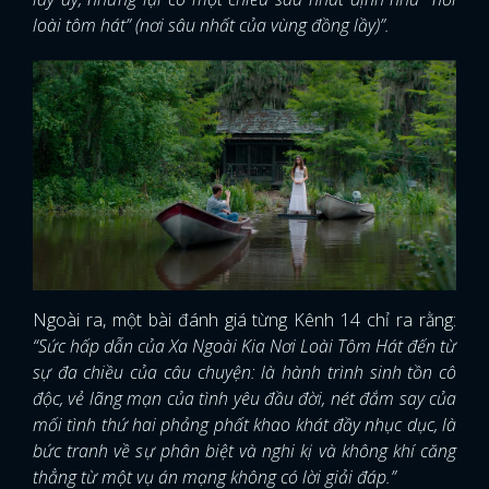
loài tôm hát” (nơi sâu nhất của vùng đồng lầy)”.
Ngoài ra, một bài đánh giá từng Kênh 14 chỉ ra rằng:
“Sức hấp dẫn của Xa Ngoài Kia Nơi Loài Tôm Hát đến từ
sự đa chiều của câu chuyện: là hành trình sinh tồn cô
độc, vẻ lãng mạn của tình yêu đầu đời, nét đắm say của
mối tình thứ hai phảng phất khao khát đầy nhục dục, là
bức tranh về sự phân biệt và nghi kị và không khí căng
thẳng từ một vụ án mạng không có lời giải đáp.”