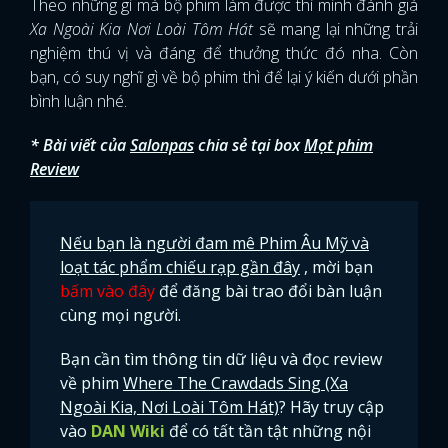
Theo những gì mà bộ phim làm được thì mình đánh giá
Xa Ngoài Kia Nơi Loài Tôm Hát
sẽ mang lại những trải
nghiệm thú vị và đáng để thưởng thức đó nha. Còn
bạn, có suy nghĩ gì về bộ phim thì để lại ý kiến dưới phần
bình luận nhé.
* Bài viết của
Salonpas
chia sẻ tại box
Mọt phim
Review
Nếu bạn là người đam mê Phim Âu Mỹ và
loạt tác phẩm chiếu rạp gần đây
, mời bạn
bấm vào đây
để đăng bài trao đổi bàn luận
cùng mọi người.
Bạn cần tìm thông tin dữ liệu và đọc review
về phim
Where The Crawdads Sing (Xa
Ngoài Kia, Nơi Loài Tôm Hát)
? Hãy truy cập
vào
DAN Wiki
để có tất tần tật những nội