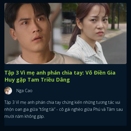
Tập 3 Vì mẹ anh phán chia tay: Võ Điền Gia
Huy gặp Tam Triều Dâng
Nga Cao
Tập 3 Vì mẹ anh phán chia tay chứng kiến những tương tác vui
nhộn oan gia giữa “tổng tài” - cô gái nghèo giữa Phú và Tâm sau
mười năm không gặp.