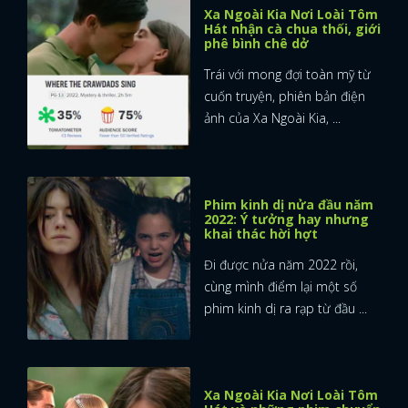
Xa Ngoài Kia Nơi Loài Tôm
Hát nhận cà chua thối, giới
FACEBOOK
GOOGLE
phê bình chê dở
Trái với mong đợi toàn mỹ từ
cuốn truyện, phiên bản điện
ảnh của Xa Ngoài Kia, ...
Phim kinh dị nửa đầu năm
2022: Ý tưởng hay nhưng
khai thác hời hợt
Đi được nửa năm 2022 rồi,
cùng mình điểm lại một số
phim kinh dị ra rạp từ đầu ...
Xa Ngoài Kia Nơi Loài Tôm