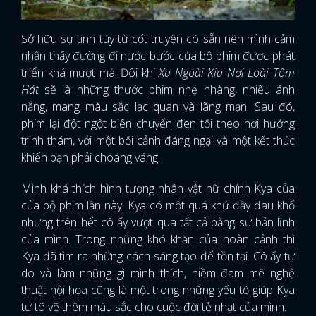
Sở hữu sự tinh túy từ cốt truyện có sẵn nên mình cảm
nhận thấy đường đi nước bước của bộ phim được phát
triển khá mượt mà. Đôi khi
Xa Ngoài Kia Nơi Loài Tôm
Hát
sẽ là những thước phim nhẹ nhàng, nhiều ánh
nắng, mang màu sắc lạc quan và lãng mạn. Sau đó,
phim lại đột ngột biến chuyển đen tối theo hơi hướng
trinh thám, với một bối cảnh đáng ngại và một kết thúc
khiến bạn phải choáng váng.
Mình khá thích hình tượng nhân vật nữ chính Kya của
của bộ phim lần này. Kya có một quá khứ đầy đau khổ
nhưng trên hết cô ấy vượt qua tất cả bằng sự bản lĩnh
của mình. Trong những khó khăn của hoàn cảnh thì
Kya đã tìm ra những cách sáng tạo để tồn tại. Cô ấy tự
do và làm những gì mình thích, niềm đam mê nghệ
thuật hội họa cũng là một trong những yếu tố giúp Kya
tự tô vẽ thêm màu sắc cho cuộc đời tẻ nhạt của mình.