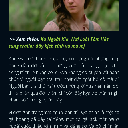
>> Xem thêm:
Xa Ngoài Kia, Nơi Loài Tôm Hát
tung trailer đầy kịch tính và ma mị
Khi Kya trở thành thiếu nữ, cô cũng có những rung
động đầu đời và có những cuộc tình lãng mạn cho
riêng mình. Nhưng có lẽ Kya không có duyên với hạnh
phúc vì người bạn trai thứ nhất đột ngột bỏ cô mà đi.
Người bạn trai thứ hai trước những lời hứa hẹn nên đôi
thì lại bí ẩn qua đời, thậm chí còn đẩy Kya trở thành nghi
phạm số 1 trong vụ án này.
Vì đơn giản trong mắt người dân thì Kya chính là một cô
gái hoang dã đầy tai tiếng, một cô gái sói, một người
ngoài cuộc thiếu văn minh và đáng sợ. Và bộ phim lần