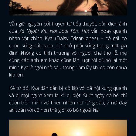
Vẫn giữ nguyên cốt truyện từ tiểu thuyết, bản điện ảnh
của
Xa Ngoài Kia Nơi Loài Tôm Hát
vẫn xoay quanh
nhân vật chính Kya (Daisy Edgar-Jones) – cô gái có
cuộc sống bất hạnh. Từ nhỏ phải sống trong một gia
đình không có tình thương với người cha thô lỗ, mẹ
cùng các anh em khác cũng lần lượt rời đi, bỏ lại một
mình Kya ở ngôi nhà sâu trong đầm lầy khi cô còn chưa
kịp lớn.
Kể từ đó, Kya dần dần bị cô lập với xã hội xung quanh
và bị mọi người xem là kẻ dị biệt. Suốt ngày cô bé chỉ
cuộn tròn mình với thiên nhiên nơi rừng sâu, vì nơi đây
an toàn với cô hơn thế giới xô bồ ngoài kia.