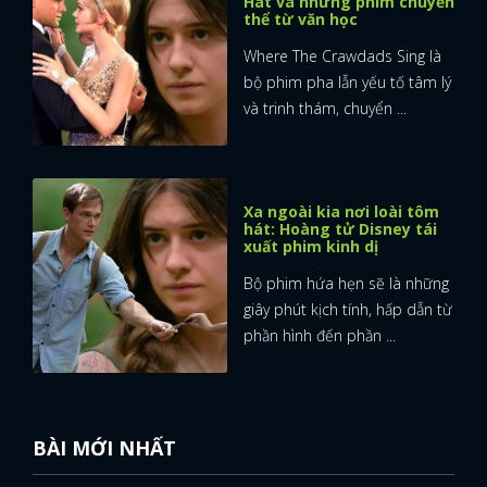
Hát và những phim chuyển
thể từ văn học
Where The Crawdads Sing là
bộ phim pha lẫn yếu tố tâm lý
và trinh thám, chuyển ...
Xa ngoài kia nơi loài tôm
hát: Hoàng tử Disney tái
xuất phim kinh dị
Bộ phim hứa hẹn sẽ là những
giây phút kịch tính, hấp dẫn từ
phần hình đến phần ...
BÀI MỚI NHẤT