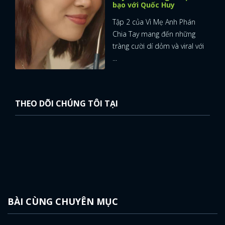
bạo với Quốc Huy
Tập 2 của Vì Mẹ Anh Phán
Chia Tay mang đến những
tràng cười dí dỏm và viral với
...
THEO DÕI CHÚNG TÔI TẠI
BÀI CÙNG CHUYÊN MỤC