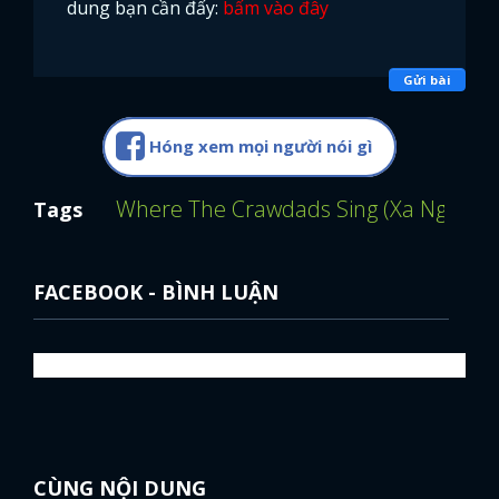
dung bạn cần đấy:
bấm vào đây
Gửi bài
Hóng xem mọi người nói gì
Where The Crawdads Sing (Xa Ngoài Ki
Tags
FACEBOOK - BÌNH LUẬN
CÙNG NỘI DUNG