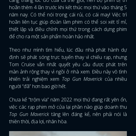
căng thẳng lúc đó của cả thế giới, nên bộ phim bị trì
hoãn thêm 4 lần trước khi kết thúc mọi thứ vào tháng 5
năm nay. Có thể nói trong cái rủi, có cái may! Việc trì
hoãn liên tục giúp đoàn làm phim có thể soi xét tỉ mỉ,
thiết lập và điều chỉnh mọi thứ trong cách dựng phim
để cho ra một sản phẩm hoàn hảo nhất.
Theo như mình tìm hiểu, lúc đầu nhà phát hành dự
định sẽ phát sóng trực tuyến thay vì chiếu rạp, nhưng
Tom Cruise vẫn nhất quyết yêu cầu được phát trên
màn ảnh rộng thay vì ngồi ở nhà xem. Điều này vô tình
khiến trải nghiệm xem
Top Gun Maverick
của nhiều
người “đã” hơn bao giờ hết.
Chưa kể “trộm vía” năm 2022 mọi thứ đang rất yên ổn,
việc các rạp phim mở cửa lại phần nào giúp doanh thu
Top Gun Maverick
tăng lên đáng kể, nên phải nói là
thiên thời, địa lợi, nhân hòa.