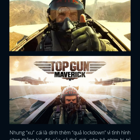
Nhưng “xu” cái là dính thêm “quả lockdown” vì tình hình