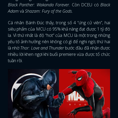
Black Panther: Wakanda Forever.
Còn DCEU có
Black
Adam
và
Shazam: Fury of the Gods.
Cá nhân Bánh Đúc thấy, trong số 4 “ứng cử viên”, hai
siêu phẩm của MCU có 95% khả năng đạt được 1 tỷ đô
la. Vì thứ nhất là độ “hot” của MCU là một trong những
yếu tố ảnh hưởng nên không có gì để nghi ngờ, thứ hai
là nhờ
Thor: Love and Thunder
bước đầu đã nhận được
nhiều lời khen ngợi khi buổi premiere vừa được tổ chức
tuần rồi.