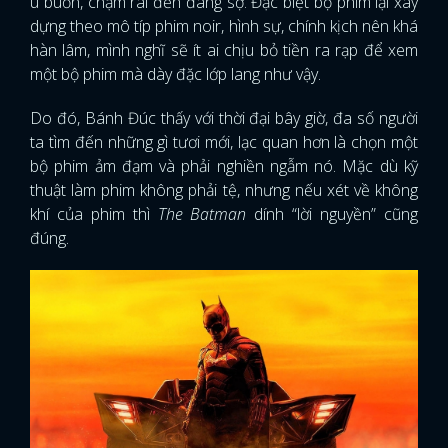
u buồn, chậm rãi đến đáng sợ. Đặc biệt bộ phim lại xây
dựng theo mô típ phim noir, hình sự, chính kịch nên khá
hàn lâm, mình nghĩ sẽ ít ai chịu bỏ tiền ra rạp để xem
một bộ phim mà dày đặc lớp lang như vậy.
Do đó, Bánh Đúc thấy với thời đại bây giờ, đa số người
ta tìm đến những gì tươi mới, lạc quan hơn là chọn một
bộ phim ảm đạm và phải nghiền ngẫm nó. Mặc dù kỹ
thuật làm phim không phải tệ, nhưng nếu xét về không
khí của phim thì
The Batman
dính “lời nguyền” cũng
đúng.