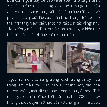
bữa cơm ngoài đấy để bảo vệ an toàn cho cả gia đình.
Nếu tìm hiểu chi tiết, chúng ta có thể thấy ngôi nhà của
anh vô cùng sang trọng với diện tích rộng rãi. Nhìn về
phía ban công biệt lập của Trần Hào, Hóng Hớt Cbiz có
thể nhìn thấy view biển. Một nơi “tấc đất tấc vàng” như
Hong Kong mà có dinh thự tầm nhìn hướng ra biển như
thế thì chắc chắn không thể rẻ chút nào!
Ngoài ra, nội thất sang trọng, cách trang trí lấy màu
trắng làm màu chủ đạo, tạo sự thanh lịch, tao nhã
nhưng không mất đi sự sang trọng của ngôi nhà. Thế
nhưng, theo mình được biết, căn nhà hơn 2000m2 này
không thuộc quyền sở hữu của vợ chồng anh mà được