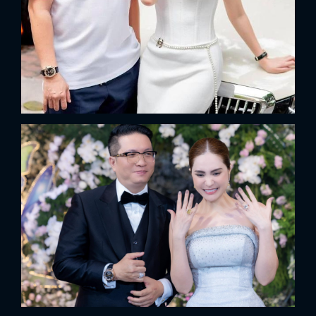
FACEBOOK
GOOGLE