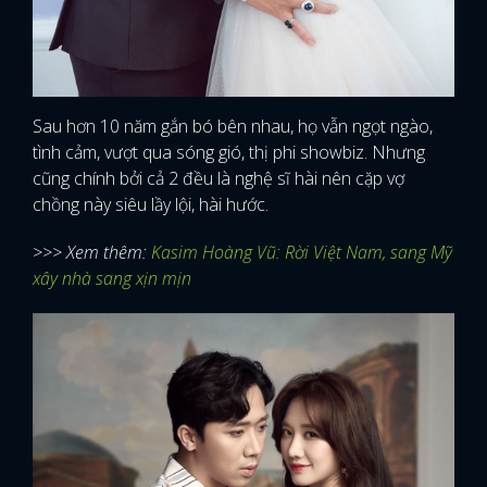
Sau hơn 10 năm gắn bó bên nhau, họ vẫn ngọt ngào,
tình cảm, vượt qua sóng gió, thị phi showbiz. Nhưng
cũng chính bởi cả 2 đều là nghệ sĩ hài nên cặp vợ
chồng này siêu lầy lội, hài hước.
>>> Xem thêm:
Kasim Hoàng Vũ: Rời Việt Nam, sang Mỹ
xây nhà sang xịn mịn