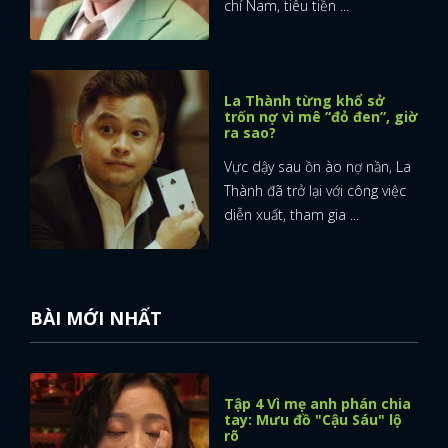
chí Nam, tiêu tiền ...
La Thành từng khổ sở
trốn nợ vì mê “đỏ đen”, giờ
ra sao?
Vực dậy sau ồn ào nợ nần, La
Thành đã trở lại với công việc
diễn xuất, tham gia ...
BÀI MỚI NHẤT
Tập 4 Vì mẹ anh phán chia
tay: Mưu đồ "Cậu Sáu" lộ
rõ