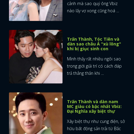
cảnh mà sao quý ông Vbiz
nào lấy vợ xong cũng hoá ...
Trấn Thành, Tóc Tiên và
dàn sao châu Á "xù lông"
khi bị giục sinh con
Mình thấy rất nhiều ngôi sao
trong giới giải trí có cách đáp
trả thẳng thắn khi ...
Trấn Thành và dàn nam
MC giàu có bậc nhất Vbiz:
Đại Nghĩa xây biệt thự
Xây biệt thự như cung điện, sở
hữu bất động sản trải từ Bắc