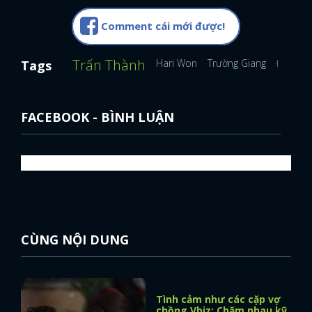
Comment cái mới được!
Trấn Thành
Hari Won
Trường Giang
Đoàn Di
Tags
FACEBOOK - BÌNH LUẬN
CÙNG NỘI DUNG
Tình cảm như các cặp vợ
chồng Vbiz: Chăm nhau kỹ