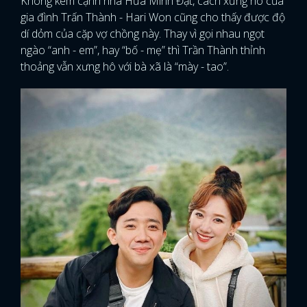
Không kém cạnh nhà Hứa Minh Đạt, cách xưng hô của
gia đình Trấn Thành - Hari Won cũng cho thấy được độ
dí dỏm của cặp vợ chồng này. Thay vì gọi nhau ngọt
ngào “anh - em”, hay “bố - mẹ” thì Trần Thành thỉnh
thoảng vẫn xưng hô với bà xã là “mày - tao”.