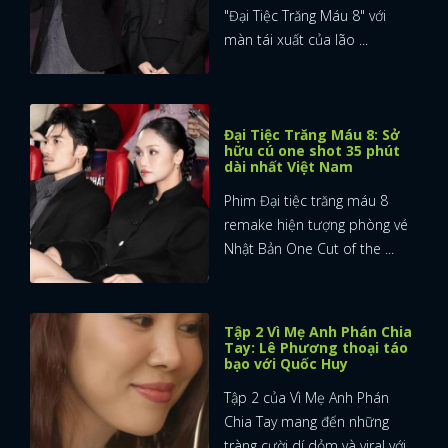
"Đại Tiệc Trăng Máu 8" với
màn tái xuất của lão ...
Đại Tiệc Trăng Máu 8: Sở
hữu cú one shot 35 phút
dài nhất Việt Nam
Phim Đại tiệc trăng máu 8
remake hiện tượng phòng vé
Nhật Bản One Cut of the ...
Tập 2 Vì Mẹ Anh Phán Chia
Tay: Lê Phương thoại táo
bạo với Quốc Huy
Tập 2 của Vì Mẹ Anh Phán
Chia Tay mang đến những
tràng cười dí dỏm và viral với