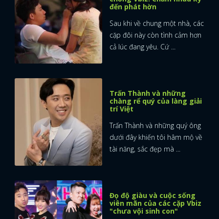
đến phát hờn
Sau khi về chung một nhà, các
cặp đôi này còn tình cảm hơn
cả lúc đang yêu. Cứ ...
Trấn Thành và những
chàng rể quý của làng giải
trí Việt
Trấn Thành và những quý ông
dưới đây khiến tôi hâm mộ về
tài năng, sắc đẹp mà ...
Đọ độ giàu và cuộc sống
viên mãn của các cặp Vbiz
"chưa vội sinh con"