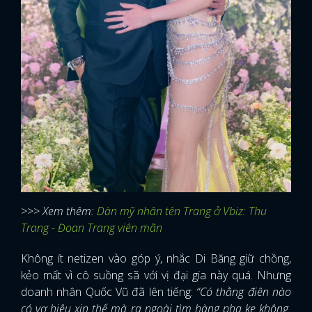
>>> Xem thêm:
Dàn mỹ nhân tên Trang ở Vbiz: Thu
Trang - Đoan Trang viên mãn
Không ít netizen vào góp ý, nhắc Di Băng giữ chồng,
kẻo mất vì cô suồng sã với vị đại gia này quá. Nhưng
doanh nhân Quốc Vũ đã lên tiếng:
“Có thằng điên nào
có vợ hiệu xin thế mà ra ngoài tìm hàng pha ke không.