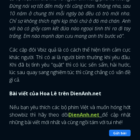
Đừng nói vợ tốt đến mấy rồi cũng chán. Không nha, sau
10 năm ở chung thì mỗi ngày bà đều có trò mới nha.
Chỉ sợ không thích nghi kịp thôi chứ ở đó mà chán. Anh
với bà có giấy cam kết đứa nào ngoại tình thì ra đi tay
trắng. Em nào mạnh dạn cưu mang anh thì bước vô”.
Các cặp đôi Vbiz quả là có cách thể hiện tình cảm cực
khác người. Thì có ai là người bình thường khi yêu đầu.
Khi đã bị tình yêu “quật” thì có lúc sến sẩm, hài hước,
lúc sau quay sang nghiêm túc thì cũng chẳng có vấn đề
gì cả.
Bài viết của Hoa Lê trên DienAnh.net
Nếu bạn yêu thích các bộ phim Việt và muốn hóng hớt
showbiz thì hãy theo dõi
DienAnh.net
để cập nhật
những bài viết mới nhất và cùng ngồi tám với tui nhé!
Gửi bài