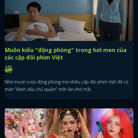
Muôn kiểu "động phòng" trong hơi men của
các cặp đôi phim Việt
Nhờ mượn rượu động phòng mà nhiều cặp đôi phim Việt đã có
màn “đánh dấu chủ quyền” một lần nhớ mãi.