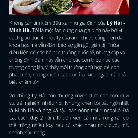
Không cần tìm kiếm đâu xa, như gia đình của
Lý Hải -
Minh Hà.
Tôi là một fan cứng của gia đình này bởi vì
cách giáo dục 4 nhóc tỳ của anh chị vô cùng hiện đại,
khoa học mà vẫn đảm bảo sự gần gũi, giản dị. Thừa
điều kiện để các bé học trường quốc tế, nhưng cặp vợ
chồng đình đám này vẫn cho các con theo học các
trường công lập, vì thấy môi trường phù hợp để con
phát triển, không muốn các con ỉ lại, kiêu ngạo mà phải
biết khiêm tốn.
Vợ chồng Lý Hải còn thường xuyên đưa các con đi vi
vu, trải nghiệm nhiều nơi. Nhưng khiến tôi bất ngờ nhất
là Minh Hà và ông xã tậu hẳn nông trại ở ngoại ô Đà
Lạt cách đây 2 năm. Khuôn viên căn nhà rộng rãi, có
thể trồng nhiều loại rau củ khác nhau như bưởi, mít,
chanh, sầu riêng.