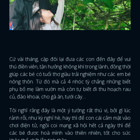
Cứ vài tháng, cặp đôi lại đưa các con đến đây để vui
thú điền viên, tận hưởng không khí trong lành, đồng thời
giúp các bé có tuổi thơ giàu trải nghiệm như các em bé
nông thôn. Từ đó mà cả 4 nhóc tỳ chẳng những biết
phụ bố mẹ làm vườn mà còn tự biết đi thu hoạch rau
củ, đào khoai, cho gà ăn, tưới cây…
Tôi nghĩ rằng đây là một ý tưởng rất thú vị, bởi gì lúc
rảnh rỗi, như kỳ nghỉ hè, hay thì để con cái cắm mặt vào
chơi điện tử, ngồi coi mạng xã hội hết cả ngày thì để
các bé được hoà mình vào thiên nhiên, tốt cho sức