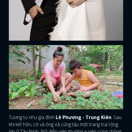
Tương tự như gia đình
Lê Phương - Trung Kiên
. Sau
khi kết hôn, cô và ông xã cũng tậu một trang trại rộng
lớn ở Tây Ninh. Nữ diễn viên thường xuyên cùng chồng