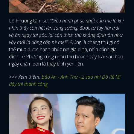
Lê Phương tâm sự:
“Điều hạnh phúc nhất của mẹ là khi
nhìn thấy con hét lên sung sướng, được tự tay hái trái
và ăn ngay tại gốc, lại còn thích thú khẳng định ‘ăn như
vậy mới là đẳng cấp nè mẹ!’”.
Đúng là chẳng thứ gì có
thể mua được hạnh phúc nơi gia đình, nhìn cảnh gia
đình Lê Phương cùng nhau thu hoạch cây trái sau bao
ngày chăm bón là thấy bình yên liền.
>>> Xem thêm:
Bảo An - Anh Thư - 2 sao nhí Đồ Rê Mí
dậy thì thành công