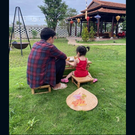
FACEBOOK
GOOGLE