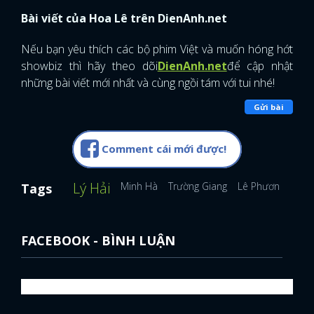
Bài viết của Hoa Lê trên DienAnh.net
Nếu bạn yêu thích các bộ phim Việt và muốn hóng hớt
showbiz thì hãy theo dõi
DienAnh.net
để cập nhật
những bài viết mới nhất và cùng ngồi tám với tui nhé!
Gửi bài
Comment cái mới được!
Lý Hải
Minh Hà
Trường Giang
Lê Phương
Tags
FACEBOOK - BÌNH LUẬN