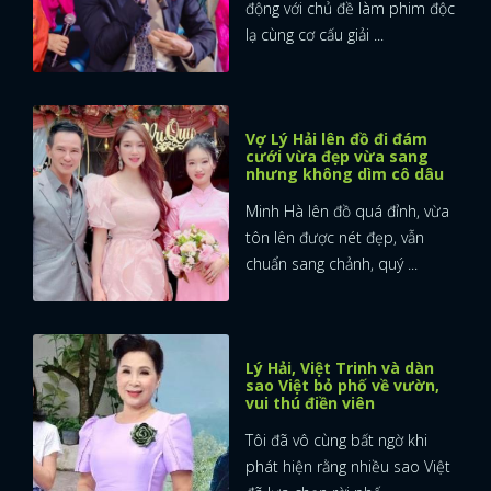
động với chủ đề làm phim độc
lạ cùng cơ cấu giải ...
Vợ Lý Hải lên đồ đi đám
cưới vừa đẹp vừa sang
nhưng không dìm cô dâu
Minh Hà lên đồ quá đỉnh, vừa
tôn lên được nét đẹp, vẫn
chuẩn sang chảnh, quý ...
Lý Hải, Việt Trinh và dàn
sao Việt bỏ phố về vườn,
vui thú điền viên
Tôi đã vô cùng bất ngờ khi
phát hiện rằng nhiều sao Việt