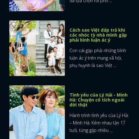
đã lựa chọn rời phố ...
Cách sao Việt đáp trả khi
các nhóc tỳ nhà mình gặp
phải bình luận ác ý
Con cái gặp phải những bình
luận ác ý trên mạng xã hội,
phụ huynh là sao Việt ...
Tình yêu của Lý Hải - Minh
Hà: Chuyện cổ tích ngoài
đời thật
Hành trình tình yêu của Lý Hải
– Minh Hà: Kém nhau tận 17
tuổi, từng gặp nhiều ...