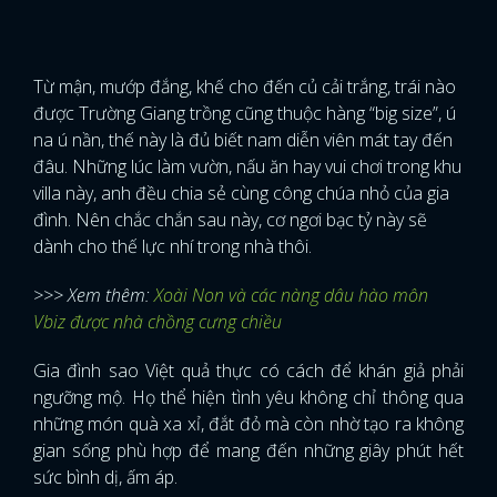
Từ mận, mướp đắng, khế cho đến củ cải trắng, trái nào
được Trường Giang trồng cũng thuộc hàng “big size”, ú
na ú nần, thế này là đủ biết nam diễn viên mát tay đến
đâu. Những lúc làm vườn, nấu ăn hay vui chơi trong khu
villa này, anh đều chia sẻ cùng công chúa nhỏ của gia
đình. Nên chắc chắn sau này, cơ ngơi bạc tỷ này sẽ
dành cho thế lực nhí trong nhà thôi.
>>> Xem thêm:
Xoài Non và các nàng dâu hào môn
Vbiz được nhà chồng cưng chiều
Gia đình sao Việt quả thực có cách để khán giả phải
ngưỡng mộ. Họ thể hiện tình yêu không chỉ thông qua
những món quà xa xỉ, đắt đỏ mà còn nhờ tạo ra không
gian sống phù hợp để mang đến những giây phút hết
sức bình dị, ấm áp.