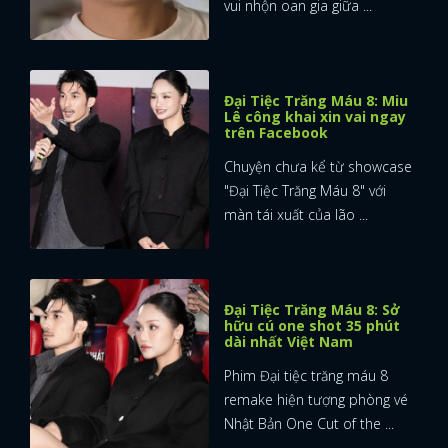
vui nhộn oan gia giữa ...
Đại Tiệc Trăng Máu 8: Miu
Lê công khai xin vai ngay
trên Facebook
Chuyện chưa kể từ showcase
"Đại Tiệc Trăng Máu 8" với
màn tái xuất của lão ...
Đại Tiệc Trăng Máu 8: Sở
hữu cú one shot 35 phút
dài nhất Việt Nam
Phim Đại tiệc trăng máu 8
remake hiện tượng phòng vé
Nhật Bản One Cut of the ...