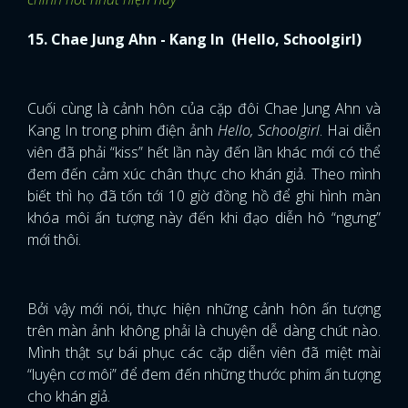
biết thì họ đã tốn tới 10 giờ đồng hồ để ghi hình màn
khóa môi ấn tượng này đến khi đạo diễn hô “ngưng”
mới thôi.
Bởi vậy mới nói, thực hiện những cảnh hôn ấn tượng
trên màn ảnh không phải là chuyện dễ dàng chút nào.
Mình thật sự bái phục các cặp diễn viên đã miệt mài
“luyện cơ môi” để đem đến những thước phim ấn tượng
cho khán giả.
*Bài đóng góp của Roses gửi về DienAnh.Net.
Xem thêm các thông tin về làng giải trí Hàn Quốc tại
mạng xã hội
DienAnh.Net
nhé.
Gửi bài
Click vào để xem bình luận