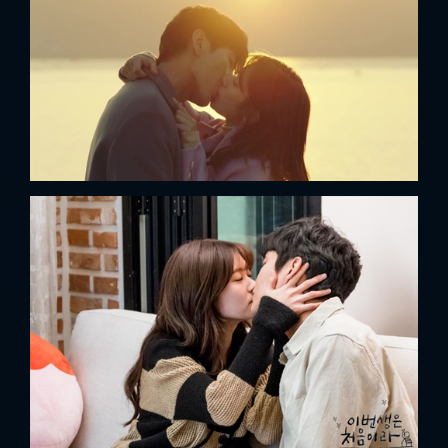
13. Chae Soo Bin - Yoon Kyun Sang (Rebel: Thief
Who Stole the People)