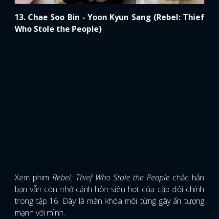
Xem phim
Rebel: Thief Who Stole the People
chắc hẳn
bạn vẫn còn nhớ cảnh hôn siêu hot của cặp đôi chính
trong tập 16. Đây là màn khóa môi từng gây ấn tượng
mạnh với mình.
Tuy nhiên, ít ai biết Chae Soo Bin và Yoon Kyun Sang
đã phải thực hiện tới 30 lần chỉ vì phân cảnh này đấy.
14. Kim Jung Eun - Lee Tae Sung (Blossom Again)