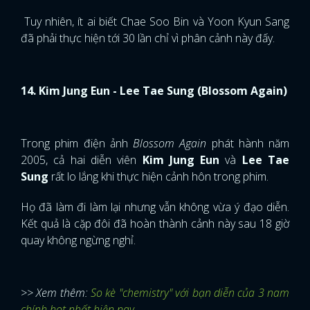
Trong phim điện ảnh
Blossom Again
phát hành năm
2005, cả hai diễn viên
Kim Jung Eun
và
Lee Tae
Sung
rất lo lắng khi thực hiện cảnh hôn trong phim.
Họ đã làm đi làm lại nhưng vẫn không vừa ý đạo diễn.
Kết quả là cặp đôi đã hoàn thành cảnh này sau 18 giờ
quay không ngừng nghỉ.
>> Xem thêm:
So kè "chemistry" với bạn diễn của 3 nam
chính hot nhất hiện nay
15. Chae Jung Ahn - Kang In (Hello, Schoolgirl)
Cuối cùng là cảnh hôn của cặp đôi Chae Jung Ahn và
Kang In trong phim điện ảnh
Hello, Schoolgirl
. Hai diễn
viên đã phải “kiss” hết lần này đến lần khác mới có thể
đem đến cảm xúc chân thực cho khán giả. Theo mình