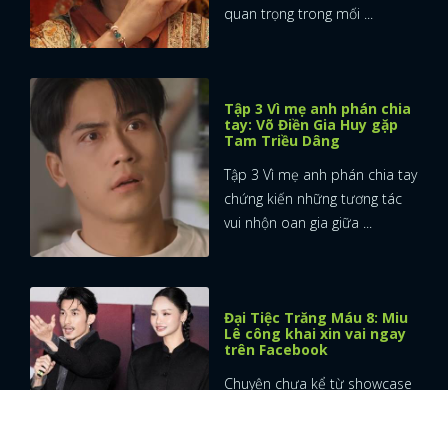
vui nhộn oan gia giữa ...
Đại Tiệc Trăng Máu 8: Miu
Lê công khai xin vai ngay
trên Facebook
Chuyện chưa kể từ showcase
"Đại Tiệc Trăng Máu 8" với
màn tái xuất của lão ...
Đại Tiệc Trăng Máu 8: Sở
hữu cú one shot 35 phút
dài nhất Việt Nam
Phim Đại tiệc trăng máu 8
remake hiện tượng phòng vé
Nhật Bản One Cut of the ...