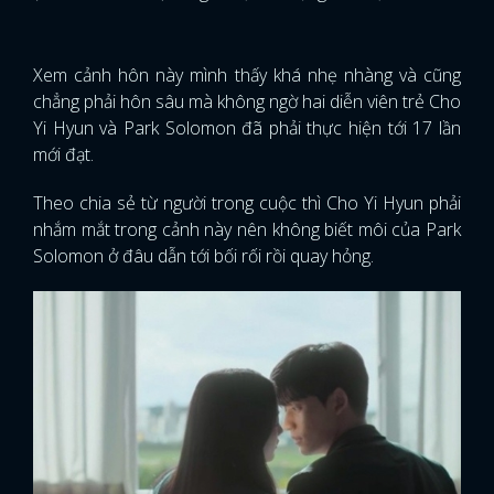
nhắm mắt trong cảnh này nên không biết môi của Park
Solomon ở đâu dẫn tới bối rối rồi quay hỏng.
2. Song Joong Ki và Song Hye Kyo (Descendants
Of The Sun)