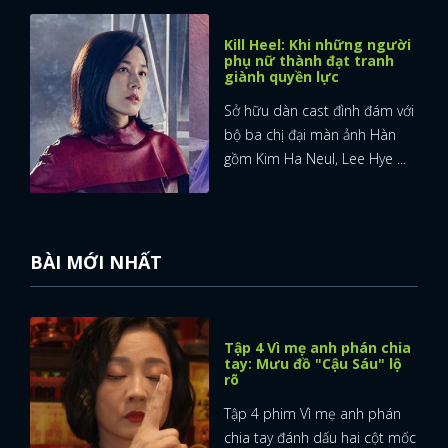
BÀI MỚI NHẤT
Tập 4 Vì mẹ anh phán chia
tay: Mưu đồ "Cậu Sáu" lộ
rõ
Tập 4 phim Vì mẹ anh phán
chia tay đánh dấu hai cột mốc
quan trọng trong mối ...
Tập 3 Vì mẹ anh phán chia
tay: Võ Điền Gia Huy gặp
Tam Triều Dâng
Tập 3 Vì mẹ anh phán chia tay
chứng kiến những tương tác