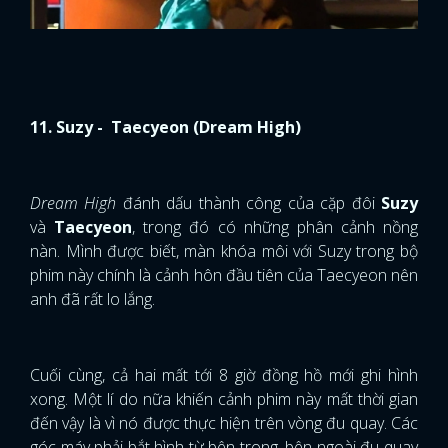
Dream High
đánh dấu thành công của cặp đôi
Suzy
và
Taecyeon
, trong đó có những phân cảnh nồng
nàn. Mình được biết, màn khóa môi với Suzy trong bộ
phim này chính là cảnh hôn đầu tiên của Taecyeon nên
anh đã rất lo lắng.
Cuối cùng, cả hai mất tới 8 giờ đồng hồ mới ghi hình
xong. Một lí do nữa khiến cảnh phim này mất thời gian
đến vậy là vì nó được thực hiện trên vòng đu quay. Các
góc máy phải bắt hình từ bên trong, bên ngoài đu quay
và phải quay cả từ phía xa.
12. Lee Min Ki - Jung So Min (Because This is My
First Life)
Thêm một cảnh hôn phải quay đi quay lại liên tục không
ngừng nghỉ là của Lee Min Ki và Jung So Min trong