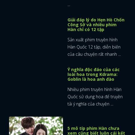
Ý nghĩa độc đáo của các
loài hoa trong Kdrama:
Goblin là hoa anh đào
Nhiều phim truyền hình Hàn
Quốc sử dụng hoa để truyền
tải ý nghĩa của chuyện ...
5 mô típ phim Hàn chưa
xem cũng biết luôn cái kết
Nếu là fan cứng của phim tình
cảm Hàn Quốc chắc hẳn bạn
cũng đã thuộc lòng các ...
4 chuyện tình thầy trò đẹp
như mơ của màn ảnh Hàn