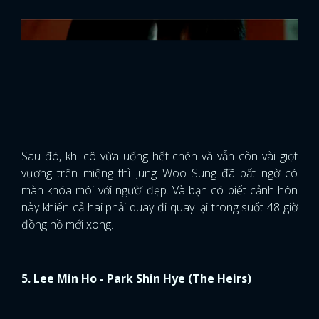
Sau đó, khi cô vừa uống hết chén và vẫn còn vài giọt
vương trên miệng thì Jung Woo Sung đã bất ngờ có
màn khóa môi với người đẹp. Và bạn có biết cảnh hôn
này khiến cả hai phải quay đi quay lại trong suốt 48 giờ
đồng hồ mới xong.
5. Lee Min Ho - Park Shin Hye (The Heirs)
Nếu ai đã từng xem phim
Những Người Thừa Kế
chắc
hẳn sẽ thấy những cảnh hôn khá dữ dội dù cặp đôi
chính mới chỉ là học sinh cấp 3. Theo mình thì "bá đạo"
nhất trong số đó có thể kể đến cảnh
Lee Min Ho
hôn
Park Shin Hye
trên sân thượng.