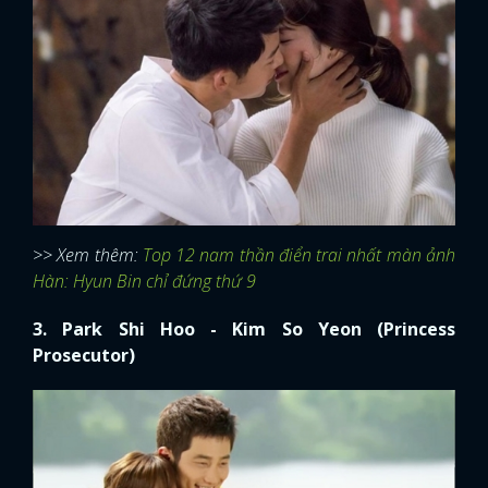
>> Xem thêm:
Top 12 nam thần điển trai nhất màn ảnh
Hàn: Hyun Bin chỉ đứng thứ 9
3. Park Shi Hoo - Kim So Yeon (Princess
Prosecutor)
Bạn có biết cảnh hôn giữa
Park Shi Hoo
và
Kim So
Yeon
trong bộ phim
Princess Prosecutor
đã phải mất 2