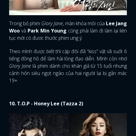
Glory Jane
là phim dành cho khán giả từ 15 tuổi nhưng
cảnh hôn siêu ngọt ngào của hai người lại bị gắn mác
19+.
10. T.O.P - Honey Lee (Tazza 2)
T.O.P
và
Honey Lee
khi tham gia bộ phim
Tazza 2
cũng có một cảnh hôn phải mất 8 - 9 giờ đồng hồ mới