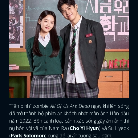
“Tân binh” zombie
All Of Us Are Dead
ngay khi lên sóng
đã trở thành bộ phim ăn khách nhất màn ảnh Hàn đầu
năm 2022. Bên cạnh loạt cảnh xác sống gây ám ảnh thì
nụ hôn vội vã của Nam Ra (
Cho Yi Hyun
) và Su Hyeok
(
Park Solomon
) cũng để lại ấn tượng sâu đậm.
Xem cảnh hôn này mình thấy khá nhẹ nhàng và cũng
chẳng phải hôn sâu mà không ngờ hai diễn viên trẻ Cho
Yi Hyun và Park Solomon đã phải thực hiện tới 17 lần
mới đạt.
Theo chia sẻ từ người trong cuộc thì Cho Yi Hyun phải