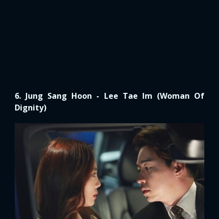
Dignity)
Mình đã xem
Woman Of Dignity
và thực sự ấn tượng
với cảnh hôn nồng nhiệt trong xe ô tô giữa “ông ăn chả”
Jung Sang Hoon và "tiểu tam" Lee Tae Im. Rất nhiều
người đồng tình, đây chính xác là phân cảnh hot nhất