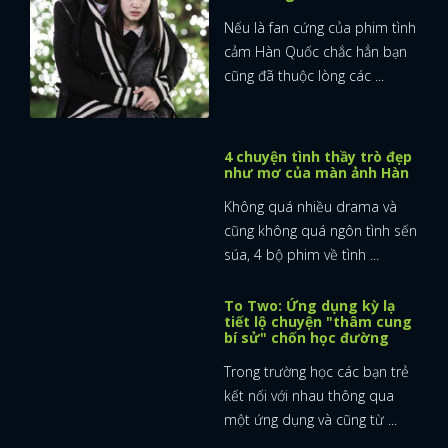
Không quá nhiều drama và
cũng không quá ngôn tình sến
súa, 4 bộ phim về tình ...
To Two: Ứng dụng kỳ lạ
tiết lộ chuyện "thâm cung
bí sử" chốn học đường
Trong trường học các bạn trẻ
kết nối với nhau thông qua
một ứng dụng và cũng từ ...
Kill Heel: Khi những người
phụ nữ thành đạt tranh
giành quyền lực
Sở hữu dàn cast đình đám với
bộ ba chị đại màn ảnh Hàn
gồm Kim Ha Neul, Lee Hye ...