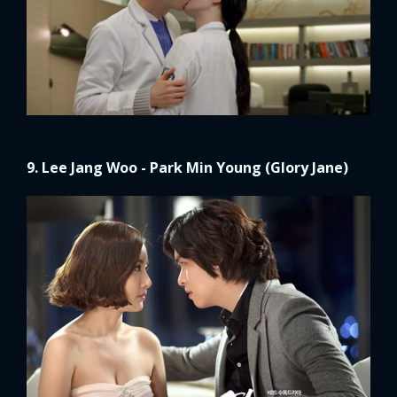
Trong bộ phim
Glory Jane
, màn khóa môi của
Lee Jang
Woo
và
Park Min Young
cũng phải làm đi làm lại liên
tục mới có được thước phim ưng ý.
Theo mình được biết thì cặp đôi đã “kiss” vật vã suốt 6
tiếng đồng hồ để làm hài lòng đạo diễn. Mình còn nhớ