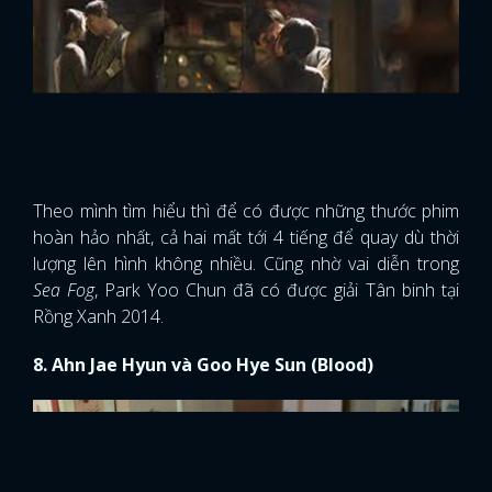
hoàn hảo nhất, cả hai mất tới 4 tiếng để quay dù thời
lượng lên hình không nhiều. Cũng nhờ vai diễn trong
Sea Fog
, Park Yoo Chun đã có được giải Tân binh tại
Rồng Xanh 2014.
8. Ahn Jae Hyun và Goo Hye Sun (Blood)
x
ĐĂNG NHẬP
Cặp đôi
Ahn Jae Hyun
và
Goo Hye Sun
khi quay