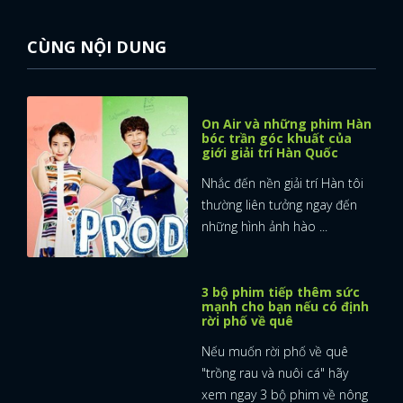
Nhắc đến nền giải trí Hàn tôi
thường liên tưởng ngay đến
những hình ảnh hào ...
3 bộ phim tiếp thêm sức
mạnh cho bạn nếu có định
rời phố về quê
Nếu muốn rời phố về quê
"trồng rau và nuôi cá" hãy
xem ngay 3 bộ phim về nông
...
Giải đáp lý do Hẹn Hò Chốn
Công Sở và nhiều phim
Hàn chỉ có 12 tập
Sản xuất phim truyền hình
Hàn Quốc 12 tập, diễn biến
của câu chuyện rất nhanh ...