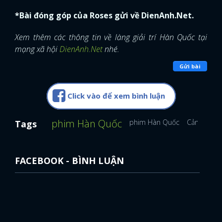
phim Hàn Quốc
phim Hàn Quốc
Cảnh hôn
Tags
FACEBOOK - BÌNH LUẬN
CÙNG NỘI DUNG
On Air và những phim Hàn
bóc trần góc khuất của
giới giải trí Hàn Quốc