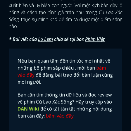
xuất hiện và uy hiếp con người. Với một kịch bản đầy lỗ
hổng và cách tạo hình giả trân như trong
Cù Lao Xác
Sống,
thực sự mình khó để tìm ra được một điểm sáng
nào.
* Bài viết của
Lọ Lem
chia sẻ tại box
Phim Việt
Nếu bạn quan tâm đến tin tức mới nhất về
những bộ phim sắp chiếu
, mời bạn
bấm
vào đây
để đăng bài trao đổi bàn luận cùng
mọi người.
Bạn cần tìm thông tin dữ liệu và đọc review
về phim
Cù Lao Xác Sống
? Hãy truy cập vào
DAN Wiki
để có tất tần tật những nội dung
bạn cần đấy:
bấm vào đây