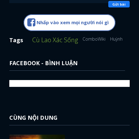
Gửi bài
Nhấp vào xem mọi người nói gì
Cù Lao Xác Sống
ComboWiki
Huỳnh Đông
Tags
FACEBOOK - BÌNH LUẬN
CÙNG NỘI DUNG