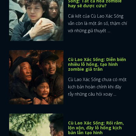
Sống: Tất cả hóa zombie
hay sẽ được cứu?
Cái kết của Cù Lao Xác Sống
vẫn còn là một ẩn số, thậm chí
với những giả thuyết ...
Cù Lao Xác Sống: Diễn biến
nhiều lỗ hổng, tạo hình
zombie giả trân
Cù Lao Xác Sống chưa có một
kịch bản hoàn chỉnh khi đầy
rẫy những câu hỏi xoay ...
Cù Lao Xác Sống: Rối rắm,
lộn xộn, đầy lỗ hổng kịch
bản lẫn tạo hình