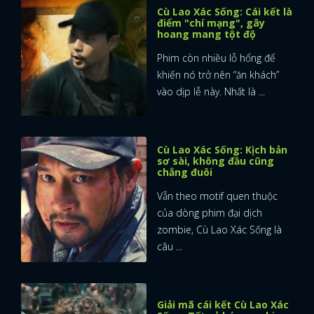
Cù Lao Xác Sống: Cái kết là
điểm "chí mạng", gây
hoang mang tột độ
Phim còn nhiều lỗ hổng để
khiến nó trở nên “ăn khách”
vào dịp lễ này. Nhất là ...
Cù Lao Xác Sống: Kịch bản
sơ sài, không đầu cũng
chẳng đuôi
Vẫn theo motif quen thuộc
của dòng phim đại dịch
zombie, Cù Lao Xác Sống là
câu ...
Giải mã cái kết Cù Lao Xác