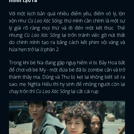
mình tạo ra
FACEBOOK
GOOGLE
Với một kịch bản quá nhiều điểm yếu, điểm vô lý, lộn
xộn như
Cù Lao Xác Sống,
thứ mình cần chính là một sự
lý giải rõ ràng mọi thứ và đi đến một kết thúc. Thế
nhưng
Cù Lao Xác Sống
lại trốn tránh việc gỡ nút thắt
do chính mình tạo ra bằng cách kết phim vội vàng và
hứa hẹn trở lại ở phần 2.
Trong khi bé Na đang gặp nguy hiểm vì bị Bảy Hoa bắt
để chơi với bé My - một đứa bé đã bị zombie cắn và trở
thành thây ma; Dũng và Thư bị kẹt lại không biết sẽ ra
sao; mẹ Nghĩa Hiếu thì hy sinh để những người còn lại
chạy trốn thì
Cù Lao Xác Sống
lại cắt cái rụp.