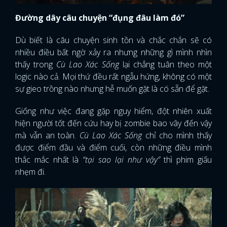
Đường dây câu chuyện “đụng đâu làm đó”
Dù biết là câu chuyện sinh tồn và chắc chắn sẽ có
nhiều điều bất ngờ xảy ra nhưng những gì mình nhìn
thấy trong
Cù Lao Xác Sống
lại chẳng tuân theo một
logic nào cả. Mọi thứ đều rất ngẫu hứng, không có một
sự gieo trồng nào nhưng hễ muốn gặt là có sẵn để gặt.
Giống như việc đang gặp nguy hiểm, đột nhiên xuất
hiện người tốt đến cứu hay bị zombie bao vây đến vậy
mà vẫn an toàn.
Cù Lao Xác Sống
chỉ cho mình thấy
được điểm đầu và điểm cuối, còn những điều mình
thắc mắc nhất là
“tại sao lại như vậy”
thì phim giấu
nhẹm đi.