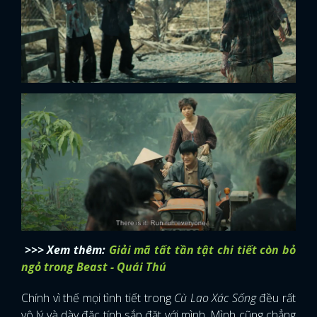
>>> Xem thêm:
Giải mã tất tần tật chi tiết còn bỏ
ngỏ trong Beast - Quái Thú
Chính vì thế mọi tình tiết trong
Cù Lao Xác Sống
đều rất
vô lý và dày đặc tính sắp đặt với mình. Mình cũng chẳng