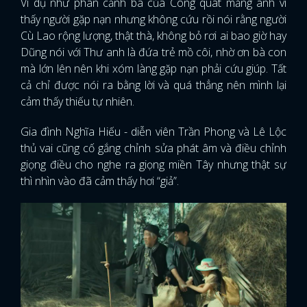
Ví dụ như phân cảnh ba của Công quát mắng anh vì
thấy người gặp nạn nhưng không cứu rồi nói rằng người
Cù Lao rộng lượng, thật thà, không bỏ rơi ai bao giờ hay
Dũng nói với Thư anh là đứa trẻ mồ côi, nhờ ơn bà con
mà lớn lên nên khi xóm làng gặp nạn phải cứu giúp. Tất
cả chỉ được nói ra bằng lời và quá thẳng nên mình lại
cảm thấy thiếu tự nhiên.
Gia đình Nghĩa Hiếu - diễn viên Trần Phong và Lê Lộc
thủ vai cũng cố gắng chỉnh sửa phát âm và điều chỉnh
giọng điều cho nghe ra giọng miền Tây nhưng thật sự
thì nhìn vào đã cảm thấy hơi “giả”.