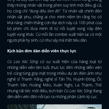
thấy những nhân vật trong phim suy tính một điều gì cả,
họ cũng chỉ
“đụng đâu làm đó”
. Từ nhân vật chính đến
nhân vật phụ, chẳng ai cho mình niềm tin rằng họ có
khả năng chiến thắng cơn đại dịch này cả. 100 phút của
bộ phim chỉ đưa mình đi từ nỗi tuyệt vọng này đến
tuyệt vọng khác. Cứ mỗi lần zombie xuất hiện lại có một
người phải hy sinh, cứ như vậy mà triệt tiêu dần.
Kịch bản dìm dàn diễn viên thực lực
Cù Lao Xác Sống
có sự xuất hiện của hàng loạt từ
những diễn viên tên tuổi, thực lực đến những diễn viên
trẻ cũng từng góp mặt trong nhiều dự án điện ảnh như
nghệ sĩ Thanh Hằng, nghệ sĩ Tấn Thi, Huỳnh Đông, Ốc
Thanh Vân, Hoàng Mèo, Xuân Nghị, La Thành,...Thế
nhưng rất tiếc một điều, kịch bản
Cù Lao Xác Sống
đang
dìm diễn viên đến nỗi tạo ra những phân cảnh kỳ cục.