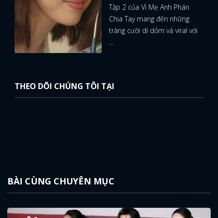
Tập 2 của Vì Mẹ Anh Phán
Chia Tay mang đến những
tràng cười dí dỏm và viral với
...
THEO DÕI CHÚNG TÔI TẠI
BÀI CÙNG CHUYÊN MỤC