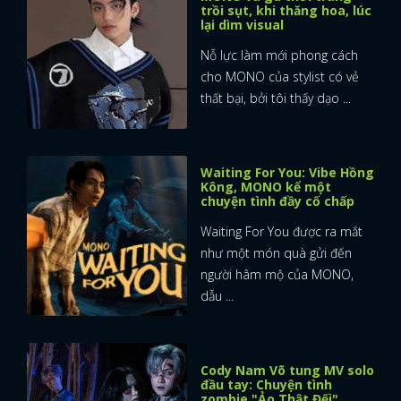
trồi sụt, khi thăng hoa, lúc
lại dìm visual
Nỗ lực làm mới phong cách
cho MONO của stylist có vẻ
thất bại, bởi tôi thấy dạo ...
Waiting For You: Vibe Hồng
Kông, MONO kể một
chuyện tình đầy cố chấp
Waiting For You được ra mắt
như một món quà gửi đến
người hâm mộ của MONO,
dẫu ...
Cody Nam Võ tung MV solo
đầu tay: Chuyện tình
zombie "Ảo Thật Đếi"