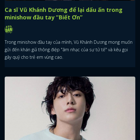
Ca sĩ Vũ Khánh Dương để lại dấu ấn trong
minishow đầu tay “Biết Ơn”
Trong minishow đầu tay của mình, Vũ Khánh Dương mong muốn
gửi đến khán giả thông điệp "âm nhạc của sự tử tế" và kêu gọi
gây quỹ cho trẻ em vùng cao.