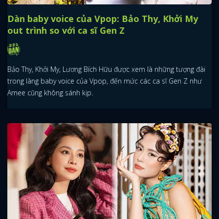
Dàn baby voice của Vpop: Bảo Thy, Khởi My
out trình so với ca sĩ Gen Z
Bảo Thy, Khởi My, Lương Bích Hữu được xem là những tượng đài
trong làng baby voice của Vpop, đến mức các ca sĩ Gen Z như
Amee cũng không sánh kịp.