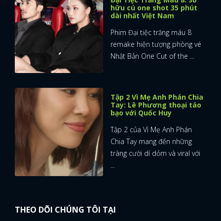
hữu cú one shot 35 phút
dài nhất Việt Nam
Phim Đại tiệc trăng máu 8
remake hiện tượng phòng vé
Nhật Bản One Cut of the ...
Tập 2 Vì Mẹ Anh Phán Chia
Tay: Lê Phương thoại táo
bạo với Quốc Huy
Tập 2 của Vì Mẹ Anh Phán
Chia Tay mang đến những
tràng cười dí dỏm và viral với
...
THEO DÕI CHÚNG TÔI TẠI