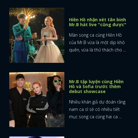
FACEBOOK
GOOGLE
Hiền Hồ nhận xét tân binh
Mr.B hát live "cũng được"
Màn song ca cùng Hiền Hồ
của Mr.B vừa là một dịp khó
quên, vừa là thử thách cho ...
Mr.B tập luyện cùng Hiền
Hồ và Sofia trước thềm
debut showcase
Nhiều khán giả dự đoán rằng
nam ca sĩ sẽ có nhiều tiết
mục song ca cùng hai ca ...