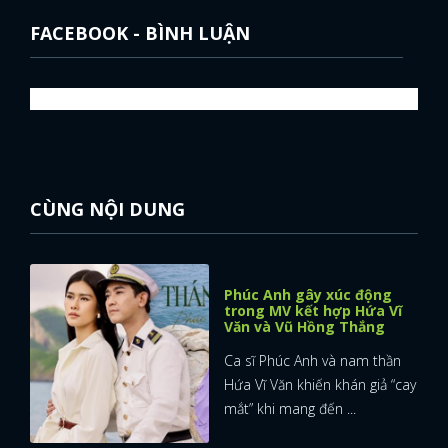
FACEBOOK - BÌNH LUẬN
CÙNG NỘI DUNG
Phúc Anh gây xúc động
trong MV kết hợp Hứa Vĩ
Văn và Vũ Hồng Thắng
Ca sĩ Phúc Anh và nam thần
Hứa Vĩ Văn khiến khán giả “cay
x
mắt” khi mang đến ...
ĐĂNG NHẬP