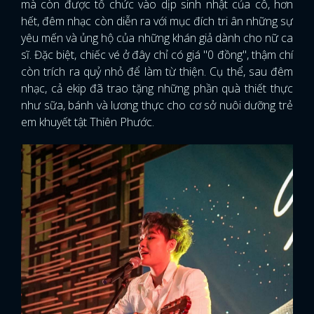
mà còn được tổ chức vào dịp sinh nhật của cô, hơn
hết, đêm nhạc còn diễn ra với mục đích tri ân những sự
yêu mến và ủng hộ của những khán giả dành cho nữ ca
sĩ. Đặc biệt, chiếc vé ở đây chỉ có giá "0 đồng", thậm chí
còn trích ra quỷ nhỏ để làm từ thiện. Cụ thể, sau đêm
nhạc, cả ekip đã trao tặng những phần quà thiết thực
như sữa, bánh và lương thực cho cơ sở nuôi dưỡng trẻ
em khuyết tật Thiên Phước.