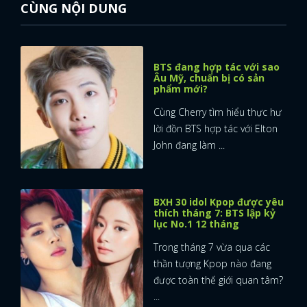
CÙNG NỘI DUNG
BTS đang hợp tác với sao
Âu Mỹ, chuẩn bị có sản
phẩm mới?
Cùng Cherry tìm hiểu thực hư
lời đồn BTS hợp tác với Elton
John đang làm ...
BXH 30 idol Kpop được yêu
thích tháng 7: BTS lập kỷ
lục No.1 12 tháng
Trong tháng 7 vừa qua các
thần tượng Kpop nào đang
được toàn thế giới quan tâm?
...