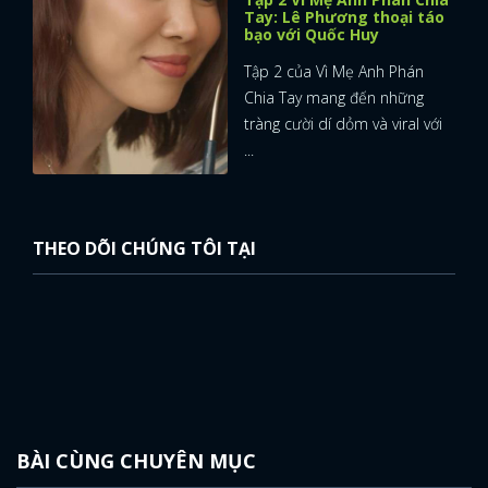
Tay: Lê Phương thoại táo
bạo với Quốc Huy
Tập 2 của Vì Mẹ Anh Phán
Chia Tay mang đến những
tràng cười dí dỏm và viral với
...
THEO DÕI CHÚNG TÔI TẠI
BÀI CÙNG CHUYÊN MỤC