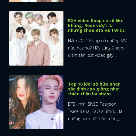
BXH video Kpop có số like
khủng: Rosé vượt IU
nhưng thua BTS và TWICE
Năm 2021 Kpop có những MV
nào hay ho? Hãy cùng Cherry
điểm tên loạt video gây ...
Top 10 idol sở hữu nhan
sắc đỉnh cao giống như
thiên thần hạ phàm
BTS Jimin, SNSD Taeyeon,
Twice Sana, EXO Xiumin,... là
những nam nữ thần tượng ...