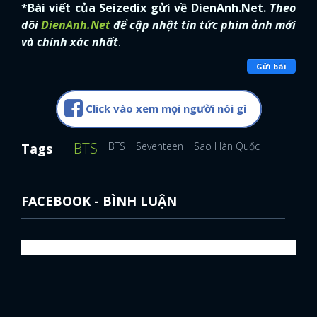
*Bài viết của Seizedix gửi về DienAnh.Net.
Theo
dõi
DienAnh.Net
để cập nhật tin tức phim ảnh mới
và chính xác nhất
.
Gửi bài
Click vào xem mọi người nói gì
BTS
BTS
Seventeen
Sao Hàn Quốc
Tags
FACEBOOK - BÌNH LUẬN