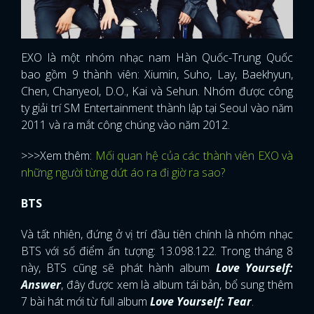
EXO là một nhóm nhạc nam Hàn Quốc-Trung Quốc
bao gồm 9 thành viên: Xiumin, Suho, Lay, Baekhyun,
Chen, Chanyeol, D.O., Kai và Sehun. Nhóm được công
ty giải trí SM Entertainment thành lập tại Seoul vào năm
2011 và ra mắt công chúng vào năm 2012.
>>>Xem thêm:
Mối quan hệ của các thành viên EXO và
những người từng dứt áo ra đi giờ ra sao?
BTS
Và tất nhiên, đứng ở vị trí đầu tiên chính là nhóm nhạc
BTS với số điểm ấn tượng: 13.098.122. Trong tháng 8
này, BTS cũng sẽ phát hành album
Love Yourself:
Answer
, đây được xem là album tái bản, bổ sung thêm
7 bài hát mới từ full album
Love Yourself: Tear
.