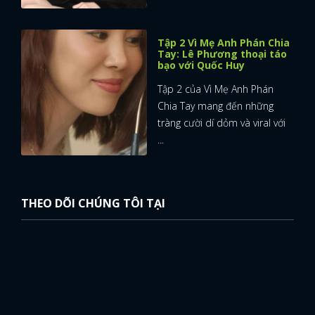
Tập 2 Vì Mẹ Anh Phán Chia
Tay: Lê Phương thoại táo
bạo với Quốc Huy
Tập 2 của Vì Mẹ Anh Phán
Chia Tay mang đến những
tràng cười dí dỏm và viral với
...
THEO DÕI CHÚNG TÔI TẠI