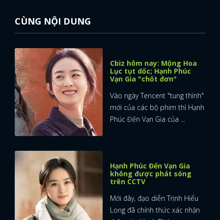
CÙNG NỘI DUNG
Cbiz hôm nay: Mộng Hoa
Lục tụt dốc; Hạnh Phúc
Vạn Gia "chốt đơn"
Vào ngày Tencent "tung thính"
mới của các bộ phim thì Hạnh
Phúc Đến Vạn Gia của ...
Hạnh Phúc Đến Vạn Gia
không được phát sóng
trên CCTV
x
Mới đây, đạo diễn Trịnh Hiểu
ĐĂNG NHẬP
Long đã chính thức xác nhận