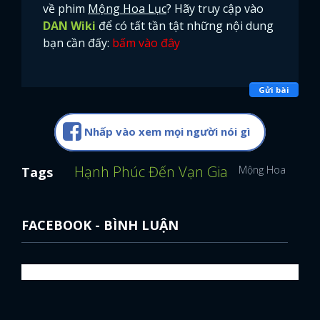
về phim
Mộng Hoa Lục
? Hãy truy cập vào
DAN Wiki
để có tất tần tật những nội dung
bạn cần đấy:
bấm vào đây
Gửi bài
Nhấp vào xem mọi người nói gì
Hạnh Phúc Đến Vạn Gia
Mộng Hoa Lục
T
Tags
FACEBOOK - BÌNH LUẬN