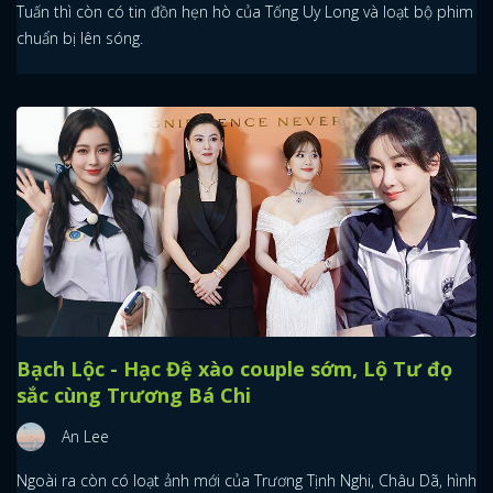
Tuấn thì còn có tin đồn hẹn hò của Tống Uy Long và loạt bộ phim
chuẩn bị lên sóng.
Bạch Lộc - Hạc Đệ xào couple sớm, Lộ Tư đọ
sắc cùng Trương Bá Chi
An Lee
Ngoài ra còn có loạt ảnh mới của Trương Tịnh Nghi, Châu Dã, hình