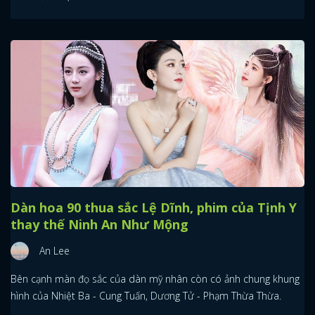
Dàn hoa 90 thua sắc Lệ Dĩnh, phim của Tịnh Y
thay thế Ninh An Như Mộng
An Lee
Bên cạnh màn đọ sắc của dàn mỹ nhân còn có ảnh chung khung
hình của Nhiệt Ba - Cung Tuấn, Dương Tử - Phạm Thừa Thừa.