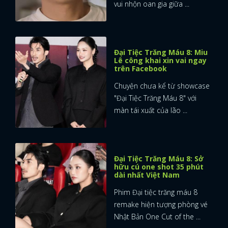
vui nhộn oan gia giữa ...
Đại Tiệc Trăng Máu 8: Miu
Lê công khai xin vai ngay
trên Facebook
Chuyện chưa kể từ showcase
"Đại Tiệc Trăng Máu 8" với
màn tái xuất của lão ...
Đại Tiệc Trăng Máu 8: Sở
hữu cú one shot 35 phút
dài nhất Việt Nam
Phim Đại tiệc trăng máu 8
remake hiện tượng phòng vé
Nhật Bản One Cut of the ...