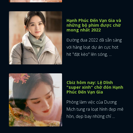
Hạnh Phúc Đến Vạn Gia và
những bộ phim được chờ
mong nhất 2022
Đường đua 2022 đã sẵn sàng
với hàng loạt dự án cực hot
hit "đặt kèo" lên sóng, ...
Cbiz hôm nay: Lệ Dĩnh
"super xinh" chờ đón Hạnh
Phúc Đến Vạn Gia
Phòng làm việc của Dương
Mịch tung ra loạt hình đẹp mê
hồn, dẹp bay những chỉ ...