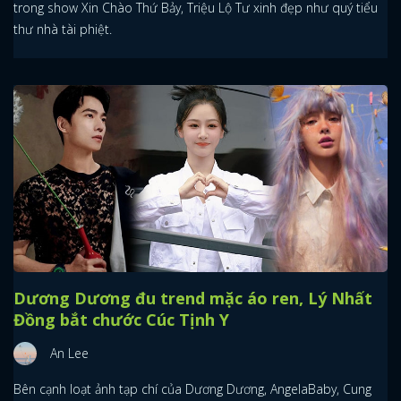
trong show Xin Chào Thứ Bảy, Triệu Lộ Tư xinh đẹp như quý tiểu
thư nhà tài phiệt.
Dương Dương đu trend mặc áo ren, Lý Nhất
Đồng bắt chước Cúc Tịnh Y
An Lee
Bên cạnh loạt ảnh tạp chí của Dương Dương, AngelaBaby, Cung