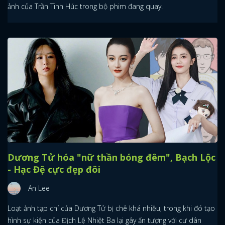
ảnh của Trần Tinh Húc trong bộ phim đang quay.
Dương Tử hóa "nữ thần bóng đêm", Bạch Lộc
- Hạc Đệ cực đẹp đôi
An Lee
Loạt ảnh tạp chí của Dương Tử bị chê khá nhiều, trong khi đó tạo
hình sự kiện của Địch Lệ Nhiệt Ba lại gây ấn tượng với cư dân