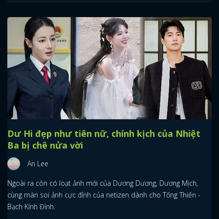
Dư Hi đẹp như tiên nữ, chính kịch của Nhiệt
Ba bị chê nửa vời
An Lee
Ngoài ra còn có loạt ảnh mới của Dương Dương, Dương Mịch,
cùng màn soi ảnh cực đỉnh của netizen dành cho Tống Thiến -
Bạch Kính Đình.