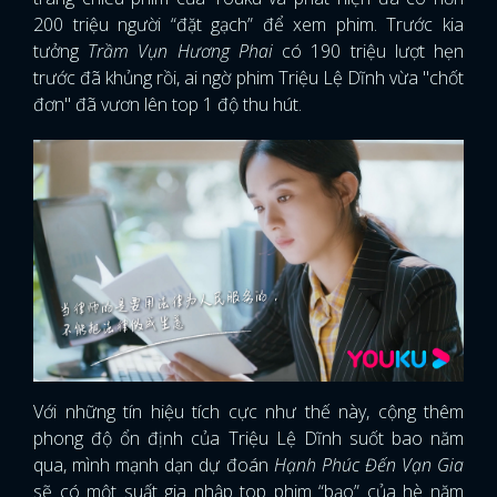
200 triệu người “đặt gạch” để xem phim. Trước kia
tưởng
Trầm Vụn Hương Phai
có 190 triệu lượt hẹn
trước đã khủng rồi, ai ngờ phim Triệu Lệ Dĩnh vừa "chốt
đơn" đã vươn lên top 1 độ thu hút.
Với những tín hiệu tích cực như thế này, cộng thêm
phong độ ổn định của Triệu Lệ Dĩnh suốt bao năm
qua, mình mạnh dạn dự đoán
Hạnh Phúc Đến Vạn Gia
sẽ có một suất gia nhập top phim “bạo” của hè năm