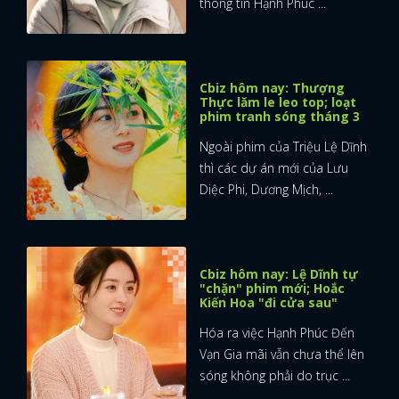
thông tin Hạnh Phúc ...
FACEBOOK
GOOGLE
Cbiz hôm nay: Thượng
Thực lăm le leo top; loạt
phim tranh sóng tháng 3
Ngoài phim của Triệu Lệ Dĩnh
thì các dự án mới của Lưu
Diệc Phi, Dương Mịch, ...
Cbiz hôm nay: Lệ Dĩnh tự
"chặn" phim mới; Hoắc
Kiến Hoa "đi cửa sau"
Hóa ra việc Hạnh Phúc Đến
Vạn Gia mãi vẫn chưa thể lên
sóng không phải do trục ...