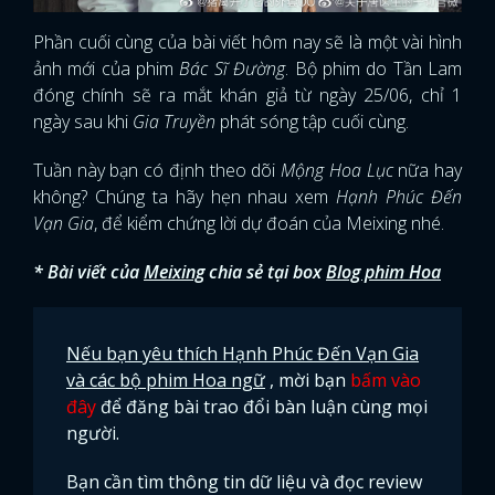
Phần cuối cùng của bài viết hôm nay sẽ là một vài hình
ảnh mới của phim
Bác Sĩ Đường
. Bộ phim do Tần Lam
đóng chính sẽ ra mắt khán giả từ ngày 25/06, chỉ 1
ngày sau khi
Gia Truyền
phát sóng tập cuối cùng.
Tuần này bạn có định theo dõi
Mộng Hoa Lục
nữa hay
không? Chúng ta hãy hẹn nhau xem
Hạnh Phúc Đến
Vạn Gia
, để kiểm chứng lời dự đoán của Meixing nhé.
* Bài viết của
Meixing
chia sẻ tại box
Blog phim Hoa
Nếu bạn yêu thích Hạnh Phúc Đến Vạn Gia
và các bộ phim Hoa ngữ
, mời bạn
bấm vào
đây
để đăng bài trao đổi bàn luận cùng mọi
người.
Bạn cần tìm thông tin dữ liệu và đọc review