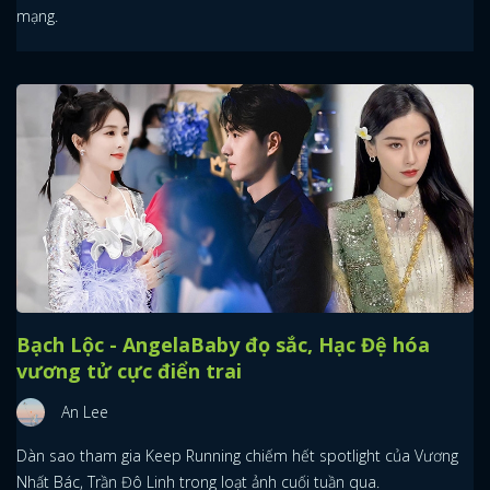
mạng.
Bạch Lộc - AngelaBaby đọ sắc, Hạc Đệ hóa
vương tử cực điển trai
An Lee
Dàn sao tham gia Keep Running chiếm hết spotlight của Vương
Nhất Bác, Trần Đô Linh trong loạt ảnh cuối tuần qua.