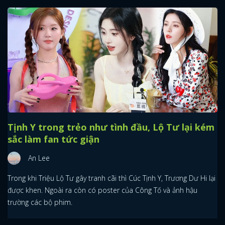
Tịnh Y trong trẻo như tình đầu, Lộ Tư lại kém
sắc làm fan tức giận
An Lee
Trong khi Triệu Lộ Tư gây tranh cãi thì Cúc Tịnh Y, Trương Dư Hi lại
được khen. Ngoài ra còn có poster của Công Tố và ảnh hậu
trường các bộ phim.