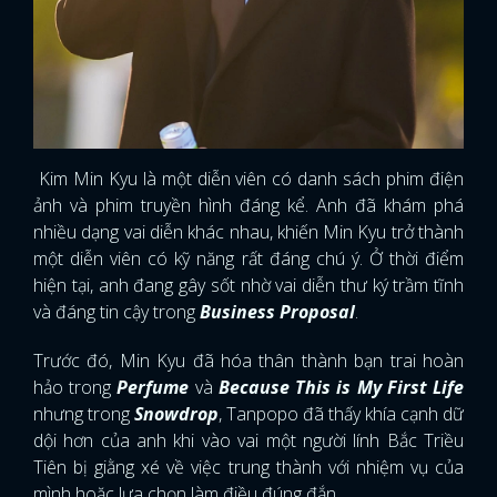
Kim Min Kyu là một diễn viên có danh sách phim điện
ảnh và phim truyền hình đáng kể. Anh đã khám phá
nhiều dạng vai diễn khác nhau, khiến Min Kyu trở thành
một diễn viên có kỹ năng rất đáng chú ý. Ở thời điểm
hiện tại, anh đang gây sốt nhờ vai diễn thư ký trầm tĩnh
và đáng tin cậy trong
Business Proposal
.
Trước đó, Min Kyu đã hóa thân thành bạn trai hoàn
hảo trong
Perfume
và
Because This is My First Life
nhưng trong
Snowdrop
, Tanpopo đã thấy khía cạnh dữ
dội hơn của anh khi vào vai một người lính Bắc Triều
Tiên bị giằng xé về việc trung thành với nhiệm vụ của
mình hoặc lựa chọn làm điều đúng đắn.