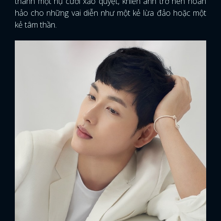
thành một nụ cười xảo quyệt, khiến anh trở nên hoàn
hảo cho những vai diễn như một kẻ lừa đảo hoặc một
kẻ tâm thần.
x
ĐĂNG NHẬP