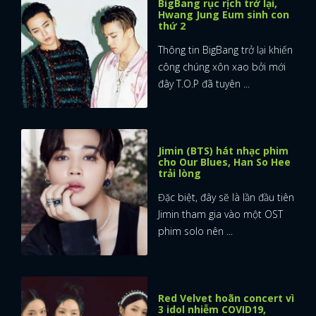
BigBang rục rịch trở lại,
Hwang Jung Eum sinh con
thứ 2
Thông tin BigBang trở lại khiến
công chúng xôn xao bởi mới
đây T.O.P đã tuyên ...
Jimin (BTS) hát nhạc phim
cho Our Blues, Han So Hee
trải lòng
Đặc biệt, đây sẽ là lần đầu tiên
Jimin tham gia vào một OST
phim solo nên ...
Red Velvet hoãn concert vì
3 idol nhiễm COVID19,