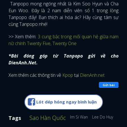
Tanpopo mong ngóng nhất là Kim Soo Hyun và Cha
Eun Woo. Đây là 2 nam diễn viên số 1 trong lòng
Tanpopo đấy! Bạn thích ai hóa ác? Hãy cùng tâm sự
cùng Tanpopo nhé!
>> Xem thêm:
3 cung bậc trong mối quan hệ giữa nam
nữ chính Twenty Five, Twenty One
*Bài đóng góp từ Tanpopo gửi về cho
DienAnh.Net.
Xem thêm các thông tin về
Kpop
tại
DienAnh.net
Gửi bài
Lót dép hóng ngay bình luận
Sao Hàn Quốc
Im Si Wan
Lee Do Huyn
Cho
Tags