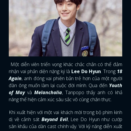
Một diễn viên triển vọng khác chắc chắn có thể đảm
nhận vai phản diện nặng ký là
Lee Do Hyun
. Trong
18
Again
, anh đóng vai phiên bản trẻ hơn của một người
đàn ông muốn làm lại cuộc đời mình. Qua đến
Youth
of May
và
Melancholia
, Tanpopo thấy anh có khả
năng thể hiện cảm xúc sâu sắc vô cùng chân thực.
Khi xuất hiện với một vai khách mời trong bộ phim kinh
dị về cảnh sát
Beyond Evil
, Lee Do Hyun như cướp
sân khấu của dàn cast chính vậy. Với kỹ năng diễn xuất