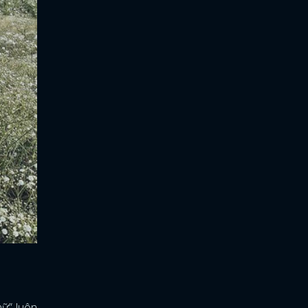
nữ” luôn