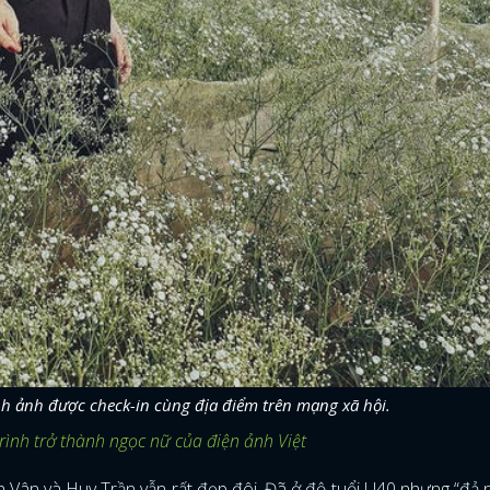
nh ảnh được check-in cùng địa điểm trên mạng xã hội.
ình trở thành ngọc nữ của điện ảnh Việt
ân và Huy Trần vẫn rất đẹp đôi. Đã ở độ tuổi U40 nhưng “đả 