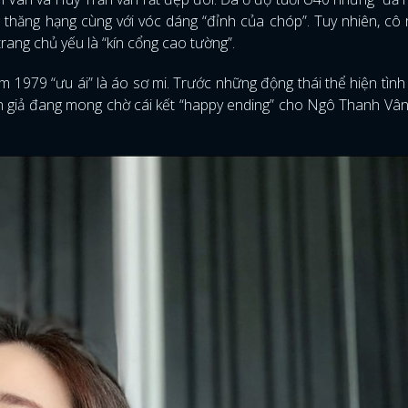
thăng hạng cùng với vóc dáng “đỉnh của chóp”. Tuy nhiên, cô rấ
rang chủ yếu là “kín cổng cao tường”.
 1979 “ưu ái” là áo sơ mi. Trước những động thái thể hiện tình
án giả đang mong chờ cái kết “happy ending” cho Ngô Thanh Vâ