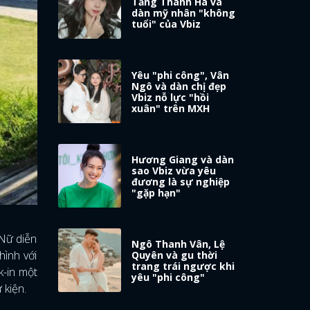
Tăng Thanh Hà và
dàn mỹ nhân "không
tuổi" của Vbiz
Yêu "phi công", Vân
Ngô và dàn chị đẹp
Vbiz nỗ lực "hồi
xuân" trên MXH
Hương Giang và dàn
sao Vbiz vừa yêu
đương là sự nghiệp
"gặp hạn"
 Nữ diễn
Ngô Thanh Vân, Lệ
hình với
Quyên và gu thời
trang trái ngược khi
k-in một
yêu "phi công"
 kiện.