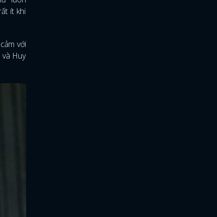
t ít khi
 cảm với
n và Huy