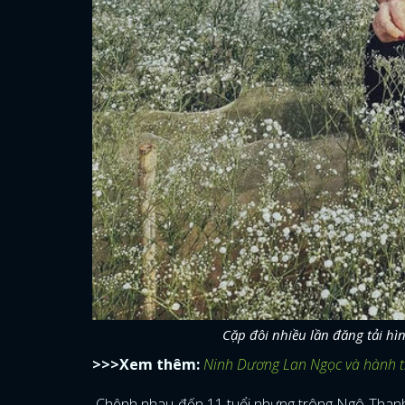
Cặp đôi nhiều lần đăng tải hì
>>>Xem thêm:
Ninh Dương Lan Ngọc và hành tr
Chênh nhau đến 11 tuổi nhưng trông Ngô Thanh V