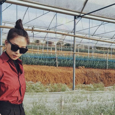
FACEBOOK
GOOGLE