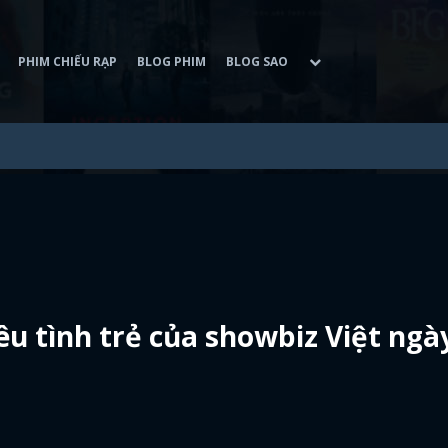
PHIM CHIẾU RẠP
BLOG PHIM
BLOG SAO
u tình trẻ của showbiz Việt ngà