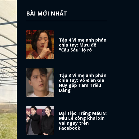
BÀI MỚI NHẤT
Tập 4 Vì mẹ anh phán
chia tay: Mưu đồ
"Cậu Sáu" lộ rõ
Tập 3 Vì mẹ anh phán
chia tay: Võ Điền Gia
Huy gặp Tam Triều
Dâng
Đại Tiệc Trăng Máu 8:
Miu Lê công khai xin
vai ngay trên
Facebook