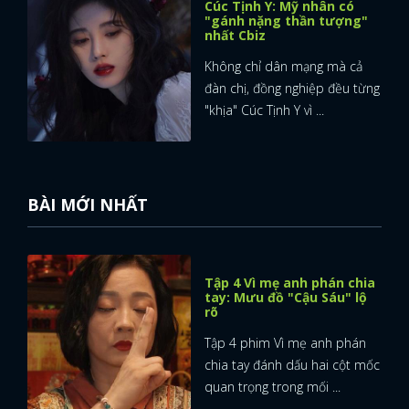
Cúc Tịnh Y: Mỹ nhân có
"gánh nặng thần tượng"
nhất Cbiz
Không chỉ dân mạng mà cả
đàn chị, đồng nghiệp đều từng
"khịa" Cúc Tịnh Y vì ...
BÀI MỚI NHẤT
Tập 4 Vì mẹ anh phán chia
tay: Mưu đồ "Cậu Sáu" lộ
rõ
Tập 4 phim Vì mẹ anh phán
chia tay đánh dấu hai cột mốc
quan trọng trong mối ...