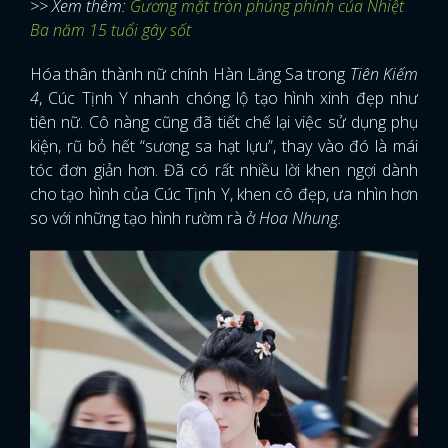
>> Xem thêm:
Gương mặt tròn phúng phính của Nhiệt
Ba năm 15 tuổi gây sốt
Hóa thân thành nữ chính Hàn Lăng Sa trong
Tiên Kiếm
4
, Cúc Tịnh Y nhanh chóng lộ tạo hình xinh đẹp như
tiên nữ. Cô nàng cũng đã tiết chế lại việc sử dụng phụ
kiện, rũ bỏ hết “sương sa hạt lựu”, thay vào đó là mái
tóc đơn giản hơn. Đã có rất nhiều lời khen ngợi dành
cho tạo hình của Cúc Tịnh Y, khen cô đẹp, ưa nhìn hơn
so với những tạo hình rườm rà ở
Hoa Nhung.