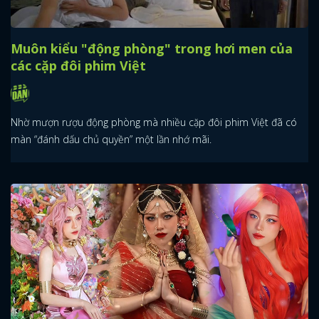
Muôn kiểu "động phòng" trong hơi men của
các cặp đôi phim Việt
Nhờ mượn rượu động phòng mà nhiều cặp đôi phim Việt đã có
màn “đánh dấu chủ quyền” một lần nhớ mãi.