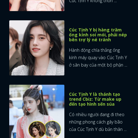
Cúc Tịnh Y không thon ...
Cúc Tịnh Y bị hàng trăm
ống kính soi mói, phải nép
bên trợ lý né tránh
Hành động chĩa thẳng ống
kính máy quay vào Cúc Tịnh Y
ở sân bay của một bộ phận ...
Cúc Tịnh Y là thánh tạo
trend Cbiz: Từ make up
đến tạo hình sến súa
Có nhiều người đang đi theo
những phong cách gây bão
của Cúc Tịnh Y dù bản thân ...