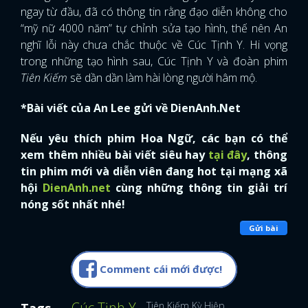
ngay từ đầu, đã có thông tin rằng đạo diễn không cho
FACEBOOK
GOOGLE
“mỹ nữ 4000 năm” tự chỉnh sửa tạo hình, thế nên An
nghĩ lỗi này chưa chắc thuộc về Cúc Tịnh Y. Hi vọng
trong những tạo hình sau, Cúc Tịnh Y và đoàn phim
Tiên Kiếm
sẽ dần dần làm hài lòng người hâm mộ.
*Bài viết của An Lee gửi về DienAnh.Net
Nếu yêu thích phim Hoa Ngữ, các bạn có thể
xem thêm nhiều bài viết siêu hay
tại đây
, thông
tin phim mới và diễn viên đang hot tại mạng xã
hội
DienAnh.net
cùng những thông tin giải trí
nóng sốt nhất nhé!
Gửi bài
Comment cái mới được!
Cúc Tịnh Y
Tiên Kiếm Kỳ Hiệp
Tags