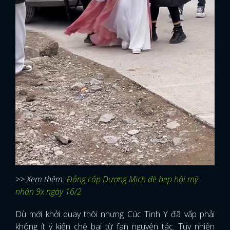
>> Xem thêm:
Đẳng cấp Dương Mịch đè bẹp hội mỹ
nhân 9x ngày 16/2
x
Dù mới khởi quay thôi nhưng Cúc Tịnh Y đã vấp phải
ĐĂNG NHẬP
không ít ý kiến chê bai từ fan nguyên tác. Tuy nhiên