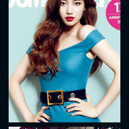
x
ĐĂNG NHẬP