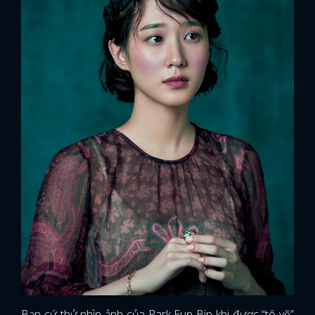
Bạn cứ thử nhìn ảnh của Park Eun Bin khi được “tô vẽ”