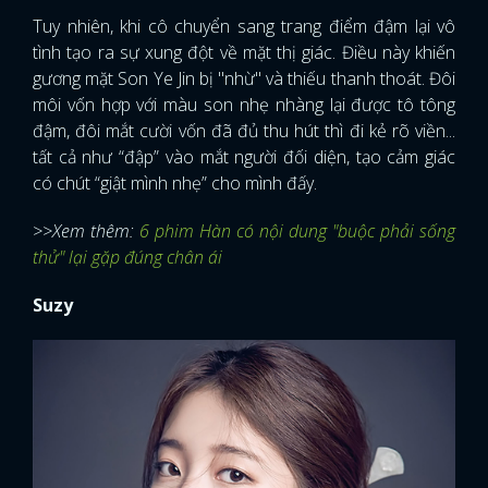
Tuy nhiên, khi cô chuyển sang trang điểm đậm lại vô
tình tạo ra sự xung đột về mặt thị giác. Điều này khiến
gương mặt Son Ye Jin bị "nhừ" và thiếu thanh thoát. Đôi
môi vốn hợp với màu son nhẹ nhàng lại được tô tông
đậm, đôi mắt cười vốn đã đủ thu hút thì đi kẻ rõ viền...
tất cả như “đập” vào mắt người đối diện, tạo cảm giác
có chút “giật mình nhẹ” cho mình đấy.
>>Xem thêm:
6 phim Hàn có nội dung "buộc phải sống
thử" lại gặp đúng chân ái
Suzy