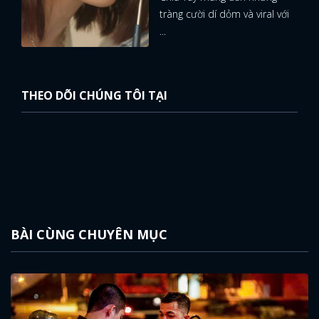
tràng cười dí dỏm và viral với
...
THEO DÕI CHÚNG TÔI TẠI
BÀI CÙNG CHUYÊN MỤC