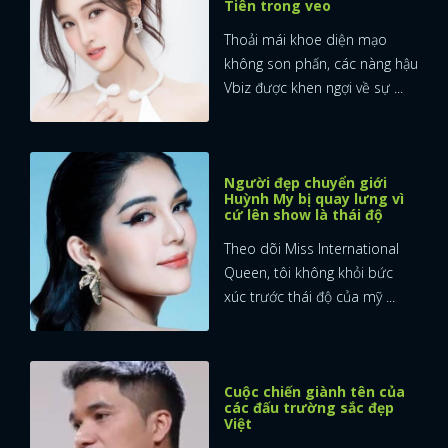
Tiên trong veo
Thoải mái khoe diện mạo
không son phấn, các nàng hậu
Vbiz được khen ngợi về sự ...
Người đẹp chuyển giới
Huỳnh My bị quay lưng vì
cứ lên show là thái độ
Theo dõi Miss International
Queen, tôi không khỏi bức
xúc trước thái độ của mỹ ...
Cuộc chiến giành tên của
các đấu trường sắc đẹp
Việt