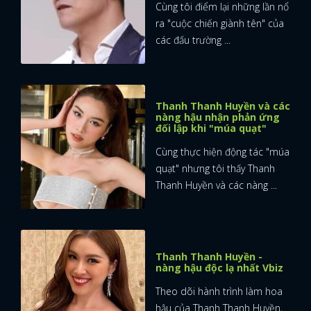
Cùng tôi điểm lại những lần nổ
ra "cuộc chiến giành tên" của
các đấu trường ...
Thanh Thanh Huyền và các
nàng hậu nhận phản ứng
đối lập khi "múa quạt"
Cùng thực hiện động tác "múa
quạt" nhưng tôi thấy Thanh
Thanh Huyền và các nàng ...
Thanh Thanh Huyền -
nàng hậu độc lạ nhất Vbiz
Theo dõi hành trình làm hoa
hậu của Thanh Thanh Huyền,