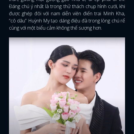
Đáng chú ý nhất là trong thử thách chụp hình cưới, khi
được ghép đôi với nam diễn viên điển trai Minh Kha,
“cô dâu” Huỳnh My tạo dáng điệu đà trong lòng chú rể
cùng với một biểu cảm không thể sượng hơn.