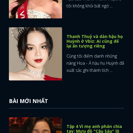
tôi không khỏi bất ngờ ...
Thanh Thuỷ và dàn hậu họ
Huỳnh ở Vbiz: Ai cũng để
lại ấn tượng riêng
Cùng tôi điểm danh những
nàng Hoa - Á hậu họ Huỳnh đã
xuất sắc ghi thành tích ...
BÀI MỚI NHẤT
Tập 4 Vì mẹ anh phán chia
tay: Mưu đồ "Cậu Sáu" lộ