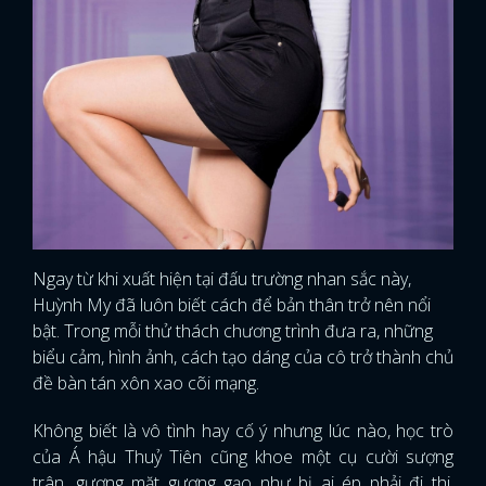
Ngay từ khi xuất hiện tại đấu trường nhan sắc này,
Huỳnh My đã luôn biết cách để bản thân trở nên nổi
bật. Trong mỗi thử thách chương trình đưa ra, những
biểu cảm, hình ảnh, cách tạo dáng của cô trở thành chủ
đề bàn tán xôn xao cõi mạng.
Không biết là vô tình hay cố ý nhưng lúc nào, học trò
của Á hậu Thuỷ Tiên cũng khoe một cụ cười sượng
trân, gương mặt gượng gạo như bị ai ép phải đi thi.