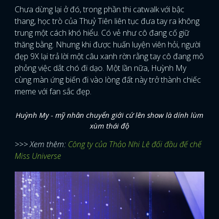
Chưa dừng lại ở đó, trong phần thi catwalk với bậc
thang, học trò của Thuỷ Tiên liên tục đưa tay ra không
trung một cách khó hiểu. Có vẻ như cô đang cố giữ
thăng bằng. Nhưng khi được huấn luyện viên hỏi, người
đẹp 9X lại trả lời một câu xanh rờn rằng tay cô đang mô
phỏng việc dắt chó đi dạo. Một lần nữa, Huỳnh My
cùng màn ứng biến đi vào lòng đất này trở thành chiếc
meme với fan sắc đẹp.
Huỳnh My - mỹ nhân chuyển giới cứ lên show là dính lùm
xùm thái độ
>>> Xem thêm:
Công ty của Thảo Nhi Lê đối đầu đế chế
Miss Universe