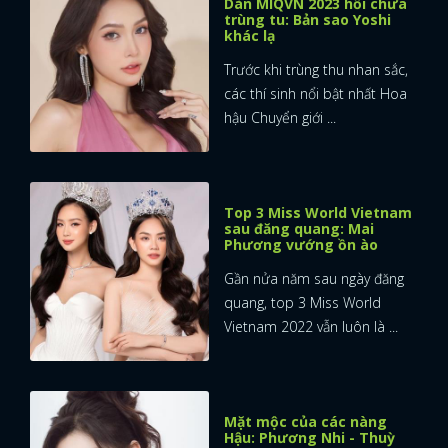
Dàn MIQVN 2023 hồi chưa
trùng tu: Bản sao Yoshi
khác lạ
Trước khi trùng thu nhan sắc,
các thí sinh nổi bật nhất Hoa
hậu Chuyển giới ...
Top 3 Miss World Vietnam
sau đăng quang: Mai
Phương vướng ồn ào
Gần nửa năm sau ngày đăng
quang, top 3 Miss World
Vietnam 2022 vẫn luôn là ...
Mặt mộc của các nàng
Hậu: Phương Nhi - Thuỳ