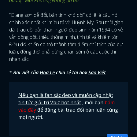
quang: Mai Phương vướng ồn ào
“Giang sơn dễ đổi, bản tính khó dời” có lẽ là câu nói
chính xác nhất khi miêu tả về Huỳnh My. Sau thời gian
dài trau dồi bản thân, người đẹp sinh năm 1994 có vẻ
vẫn bồng bột, thiếu thông minh, tinh tế và khiêm tốn.
Điều đó khiến cô trở thành tâm điểm chỉ trích của dư
luận, đồng thời phải dừng chân sớm ở các cuộc thi
nhan sắc.
* Bài viết của
Hoa Le
chia sẻ tại box
Sao Việt
Nếu bạn là fan sắc đẹp và muốn cập nhật
tin tức giải trí Vbiz hot nhất
, mời bạn
bấm
vào đây
để đăng bài trao đổi bàn luận cùng
mọi người.
x
ĐĂNG NHẬP