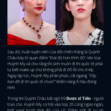
Sau đó, huấn luyện viên của đội chiến thắng là Quỳnh
Châu bày tỏ quan điểm “thái độ hơn trình độ” nên loại
Huỳnh My và cho rằng thí sinh muốn đi thi quốc tế phải
tự biết make up chứ không phải đi đổ lỗi cho ê-kíp.
Ngay lập tức, Huỳnh My phản pháo, cãi ngang:
“Vậy
bạn đã đi thi quốc tế chưa?”
khiến nàng Á hậu đứng
hình.
Trong khi Quỳnh Châu bất ngờ thì
Dược sĩ Tiến
- người
trao cho Huỳnh My cơ hội vào top 20 cũng ngao ngán,
thất vọng trước thái độ của cô. Đánh mất đi sự tin