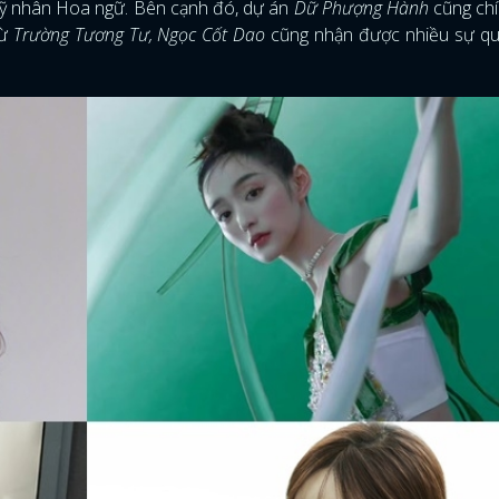
mỹ nhân Hoa ngữ. Bên cạnh đó, dự án
Dữ Phượng Hành
cũng chí
từ
Trường Tương Tư, Ngọc Cốt Dao
cũng nhận được nhiều sự qu