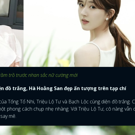
trầm trồ trước nhan sắc nữ cường mới
ện đồ trắng, Hà Hoằng San đẹp ấn tượng trên tạp chí
của Tống Tổ Nhi, Triệu Lộ Tư và Bạch Lộc cùng diện đồ trắng. 
 một phong cách chụp nhẹ nhàng. Với Triệu Lộ Tư, cô nàng vẫn
 say mê.