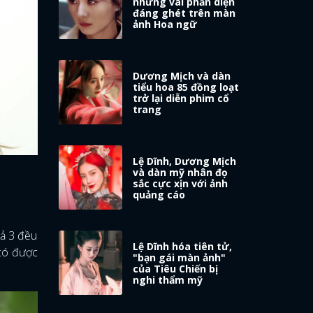
những vai phản diện
đáng ghét trên màn
ảnh Hoa ngữ
Dương Mịch và dàn
tiểu hoa 85 đồng loạt
trở lại diễn phim cổ
trang
Lệ Dĩnh, Dương Mịch
và dàn mỹ nhân đọ
sắc cực xịn với ảnh
quảng cáo
Cả 3 đều
Lệ Dĩnh hóa tiên tử,
 có được
"bạn gái màn ảnh"
của Tiêu Chiến bị
nghi thẩm mỹ