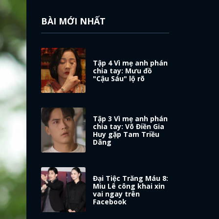
BÀI MỚI NHẤT
Tập 4 Vì mẹ anh phán
chia tay: Mưu đồ
"Cậu Sáu" lộ rõ
Tập 3 Vì mẹ anh phán
chia tay: Võ Điền Gia
Huy gặp Tam Triều
Dâng
Đại Tiệc Trăng Máu 8:
Miu Lê công khai xin
vai ngay trên
Facebook