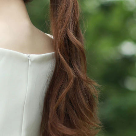
FACEBOOK
GOOGLE