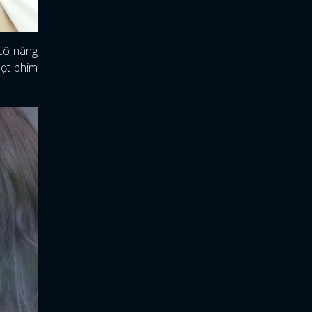
 Cô nàng
mọt phim