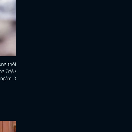
ung thôi
ong
Triệu
ả ngắm 3