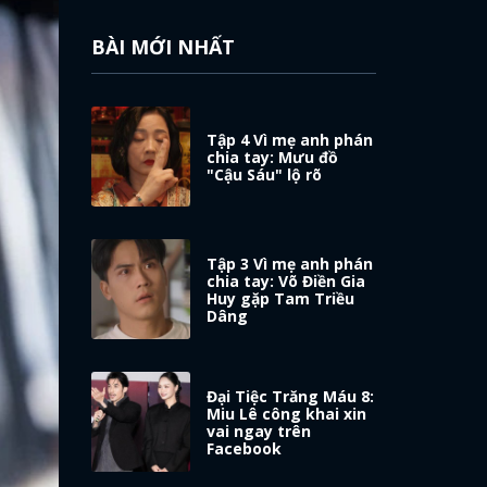
BÀI MỚI NHẤT
Tập 4 Vì mẹ anh phán
chia tay: Mưu đồ
"Cậu Sáu" lộ rõ
Tập 3 Vì mẹ anh phán
chia tay: Võ Điền Gia
Huy gặp Tam Triều
Dâng
Đại Tiệc Trăng Máu 8:
Miu Lê công khai xin
vai ngay trên
Facebook