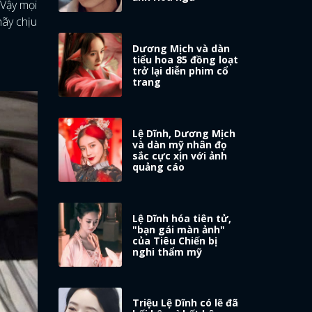
 Vậy mọi
hãy chịu
Dương Mịch và dàn
tiểu hoa 85 đồng loạt
trở lại diễn phim cổ
trang
Lệ Dĩnh, Dương Mịch
và dàn mỹ nhân đọ
sắc cực xịn với ảnh
quảng cáo
Lệ Dĩnh hóa tiên tử,
"bạn gái màn ảnh"
của Tiêu Chiến bị
nghi thẩm mỹ
Triệu Lệ Dĩnh có lẽ đã