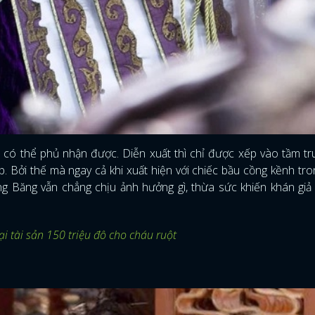
FACEBOOK
GOOGLE
có thể phủ nhận được. Diễn xuất thì chỉ được xếp vào tầm tr
. Bởi thế mà ngay cả khi xuất hiện với chiếc bầu cồng kềnh tr
ng Băng vẫn chẳng chịu ảnh hưởng gì, thừa sức khiến khán gi
ại tài sản 150 triệu đô cho cháu ruột