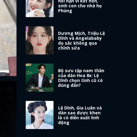
hối hận vì kết hôn,
sinh con cho nhà họ
Phùng
Dương Mịch, Triệu Lệ
Dĩnh và Angelababy
đọ sắc không qua
chỉnh sửa
Bộ sưu tập nam thần
của dàn Hoa 8x: Lệ
Dĩnh chọn tình cũ có
đúng đắn?
Lệ Dĩnh, Gia Luân và
dàn sao được khen
là có diễn xuất linh
động