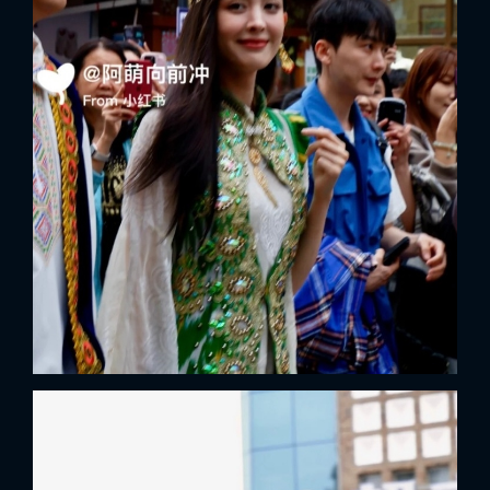
FACEBOOK
GOOGLE