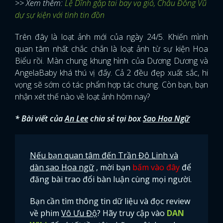
>> Xem thêm:
Lệ Dĩnh gặp tai bay vạ gió, Châu Đông Vũ
dự sự kiện với tình tin đồn
Trên đây là loạt ảnh mới của ngày 24/5. Khiến mình
quan tâm nhất chắc chắn là loạt ảnh từ sự kiện Hoa
Biểu rồi. Màn chung khung hình của Dương Dương và
AngelaBaby khá thú vị đấy. Cả 2 đều đẹp xuất sắc, hi
vọng sẽ sớm có tác phẩm hợp tác chung. Còn bạn, bạn
nhận xét thế nào về loạt ảnh hôm nay?
* Bài viết của
An Lee
chia sẻ tại box
Sao Hoa Ngữ
Nếu bạn quan tâm đến Trần Đô Linh và
dàn sao Hoa ngữ
, mời bạn
bấm vào đây
để
đăng bài trao đổi bàn luận cùng mọi người.
Bạn cần tìm thông tin dữ liệu và đọc review
về phim
Vô Ưu Độ
? Hãy truy cập vào
DAN