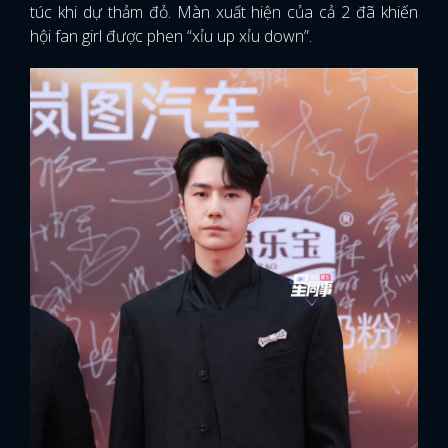
túc khi dự thảm đỏ. Màn xuất hiện của cả 2 đã khiến
hội fan girl được phen “xỉu up xỉu down”.