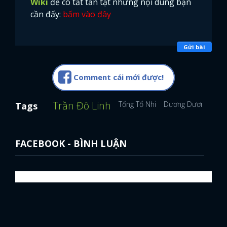
Wiki
để có tất tần tật những nội dung bạn
cần đấy:
bấm vào đây
Gửi bài
Comment cái mới được!
Trần Đô Linh
Tống Tổ Nhi
Dương Dương
An
Tags
FACEBOOK - BÌNH LUẬN