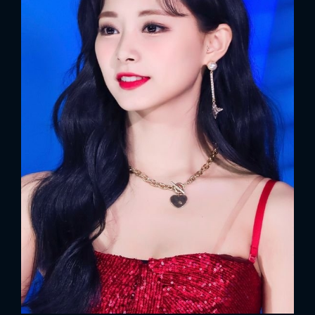
x
ĐĂNG NHẬP