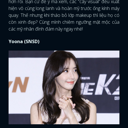
hơn rồi. Bạn cứ để ý mà xem, các “cây visual” đều xuất
hiện vô cùng long lanh và hoàn mỹ trước ống kính máy
quay. Thế nhưng khi tháo bỏ lớp makeup thì liệu họ có
còn xinh đẹp? Cùng mình chiêm ngưỡng mặt mộc của
các mỹ nhân đình đám này ngay nhé!
Yoona (SNSD)