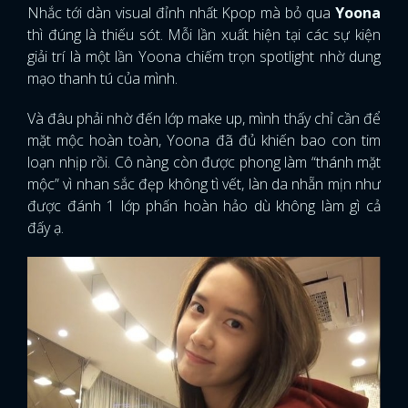
Nhắc tới dàn visual đỉnh nhất Kpop mà bỏ qua
Yoona
thì đúng là thiếu sót. Mỗi lần xuất hiện tại các sự kiện
giải trí là một lần Yoona chiếm trọn spotlight nhờ dung
mạo thanh tú của mình.
Và đâu phải nhờ đến lớp make up, mình thấy chỉ cần để
mặt mộc hoàn toàn, Yoona đã đủ khiến bao con tim
loạn nhịp rồi. Cô nàng còn được phong làm “thánh mặt
mộc” vì nhan sắc đẹp không tì vết, làn da nhẵn mịn như
được đánh 1 lớp phấn hoàn hảo dù không làm gì cả
đấy ạ.