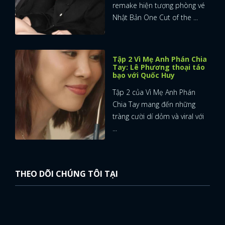
remake hiện tượng phòng vé
Nhật Bản One Cut of the ...
Tập 2 Vì Mẹ Anh Phán Chia
Tay: Lê Phương thoại táo
bạo với Quốc Huy
Tập 2 của Vì Mẹ Anh Phán
Chia Tay mang đến những
tràng cười dí dỏm và viral với
...
THEO DÕI CHÚNG TÔI TẠI