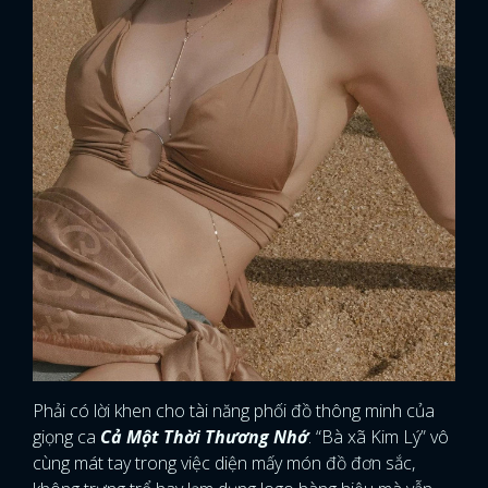
Phải có lời khen cho tài năng phối đồ thông minh của
giọng ca
Cả Một Thời Thương Nhớ
. “Bà xã Kim Lý” vô
cùng mát tay trong việc diện mấy món đồ đơn sắc,