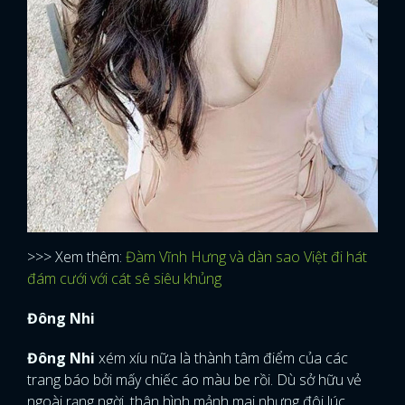
>>> Xem thêm:
Đàm Vĩnh Hưng và dàn sao Việt đi hát
đám cưới với cát sê siêu khủng
Đông Nhi
Đông Nhi
xém xíu nữa là thành tâm điểm của các
trang báo bởi mấy chiếc áo màu be rồi. Dù sở hữu vẻ
ngoài rạng ngời, thân hình mảnh mai nhưng đôi lúc