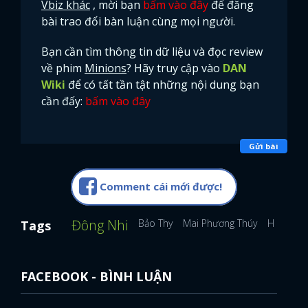
Vbiz khác
, mời bạn
bấm vào đây
để đăng
bài trao đổi bàn luận cùng mọi người.
Bạn cần tìm thông tin dữ liệu và đọc review
về phim
Minions
? Hãy truy cập vào
DAN
Wiki
để có tất tần tật những nội dung bạn
cần đấy:
bấm vào đây
Gửi bài
Comment cái mới được!
Đông Nhi
Bảo Thy
Mai Phương Thúy
Hồ Ngọc
Tags
FACEBOOK - BÌNH LUẬN