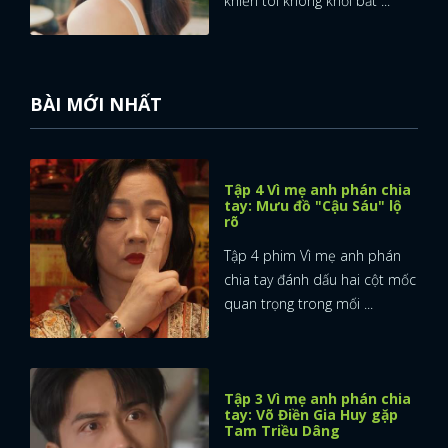
khiến tôi không khỏi bất ...
BÀI MỚI NHẤT
Tập 4 Vì mẹ anh phán chia
tay: Mưu đồ "Cậu Sáu" lộ
rõ
Tập 4 phim Vì mẹ anh phán
chia tay đánh dấu hai cột mốc
quan trọng trong mối ...
Tập 3 Vì mẹ anh phán chia
tay: Võ Điền Gia Huy gặp
Tam Triều Dâng