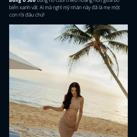
Đang U Sầu
bùng nổ cuối chiều hoàng hôn giữa bờ
biển xanh vắt. Ai mà nghĩ mỹ nhân này đã là mẹ một
con rồi đâu chứ!