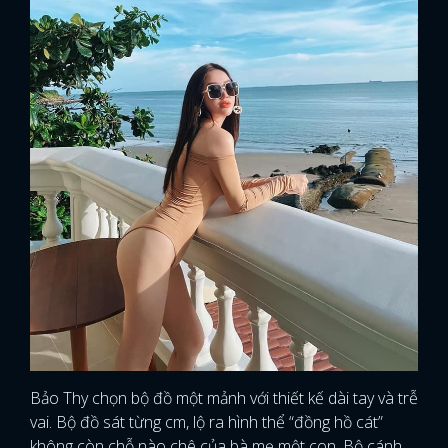
Bảo Thy chọn bộ đồ một mảnh với thiết kế dài tay và trễ
vai. Bộ đồ sát từng cm, lộ ra hình thể “đồng hồ cát”
không còn chỗ nào chê của bà mẹ một con. Bộ cánh