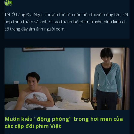
Tết Ở Làng Địa Ngục chuyển thể từ cuốn tiểu thuyết cùng tên, kết
hợp trinh thám và kinh dị tạo thành bộ phim truyền hình kinh dị
cổ trang đầy ám ảnh người xem.
Muôn kiểu "động phòng" trong hơi men của
các cặp đôi phim Việt