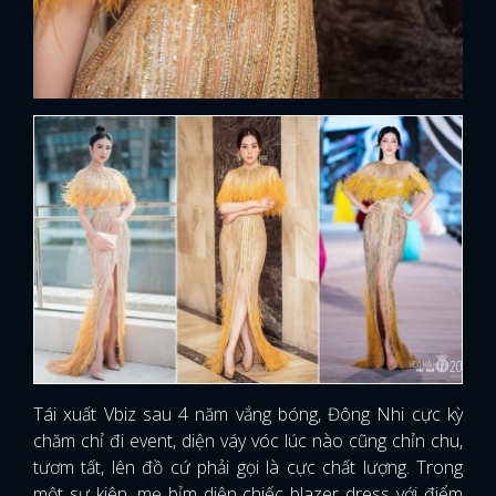
Tái xuất Vbiz sau 4 năm vắng bóng, Đông Nhi cực kỳ
chăm chỉ đi event, diện váy vóc lúc nào cũng chỉn chu,
tươm tất, lên đồ cứ phải gọi là cực chất lượng. Trong
một sự kiện, mẹ bỉm diện chiếc blazer dress với điểm