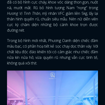
đã có bộ hình cực cháy, khoe vóc dáng thon gọn, nuột
nà, mướt mắt. Rũ bỏ hình tượng Nam “nọng” trong
Hương Vị Tình Thân
, mỹ nhân VFC giảm liền 5kg, lấy lại
thân hình quyến rũ, chuẩn siêu mẫu. Nên nữ diễn viên
cực kỳ chăm diện những bộ cánh khoe trọn được
đường nét.
Trong bộ hình mới nhất, Phương Oanh diện chiếc đầm
màu bạc, có phần hoạ tiết kẻ sọc chạy dọc thân váy. Với
chất liệu độc đáo khiến tôi có cảm giác như chiếc đầm
nửa kín nửa hở, vừa quyến rũ nhưng vẫn cực tinh tế,
không quá xôi thịt.