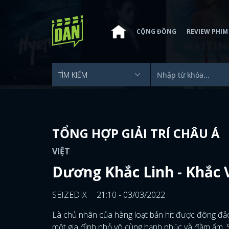
CỘNG ĐỒNG
REVIEW PHIM
TỔNG HỢP GIẢI TRÍ CHÂU Á
VIỆT
Dương Khắc Linh - Khắc V
SEIZEDIX
21:10 - 03/03/2022
Là chủ nhân của hàng loạt bản hit được đông đảo k
một gia đình nhỏ vô cùng hạnh phúc và đầm ấm. S