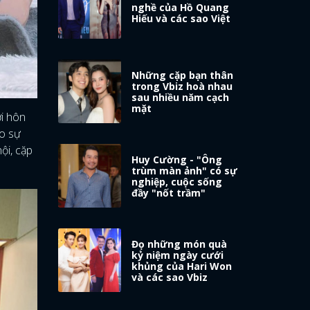
nghề của Hồ Quang
Hiếu và các sao Việt
Những cặp bạn thân
trong Vbiz hoà nhau
sau nhiều năm cạch
mặt
i hôn
áo sự
ội, cặp
Huy Cường - "Ông
trùm màn ảnh" có sự
nghiệp, cuộc sống
đầy "nốt trầm"
Đọ những món quà
kỷ niệm ngày cưới
khủng của Hari Won
và các sao Vbiz