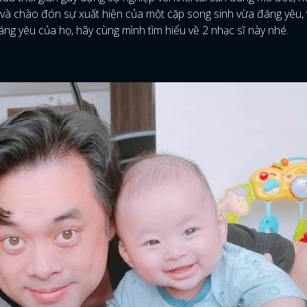
 và chào đón sự xuất hiện của một cặp song sinh vừa đáng yêu, 
áng yêu của họ, hãy cùng mình tìm hiểu về 2 nhạc sĩ này nhé.