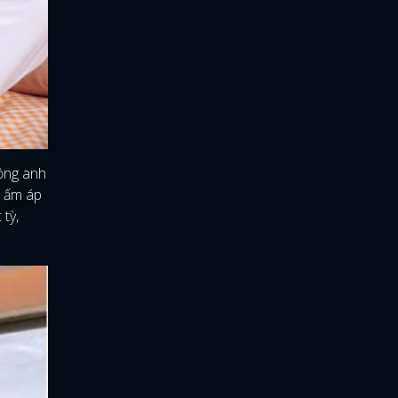
hồng anh
g ấm áp
tỳ,