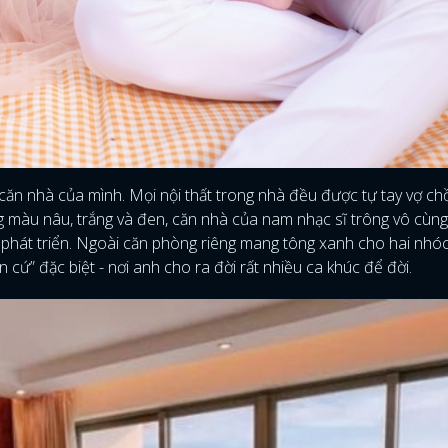
căn nhà của mình. Mọi nội thất trong nhà đều được tự tay vợ c
g màu nâu, trắng và đen, căn nhà của nam nhạc sĩ trông vô cùn
à phát triển. Ngoài căn phòng riêng mang tông xanh cho hai nhóc 
ứ” đặc biệt - nơi anh cho ra đời rất nhiều ca khúc để đời.