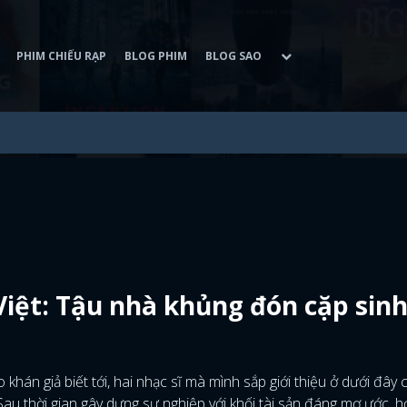
PHIM CHIẾU RẠP
BLOG PHIM
BLOG SAO
iệt: Tậu nhà khủng đón cặp sinh
hán giả biết tới, hai nhạc sĩ mà mình sắp giới thiệu ở dưới đây 
au thời gian gây dựng sự nghiệp với khối tài sản đáng mơ ước, h