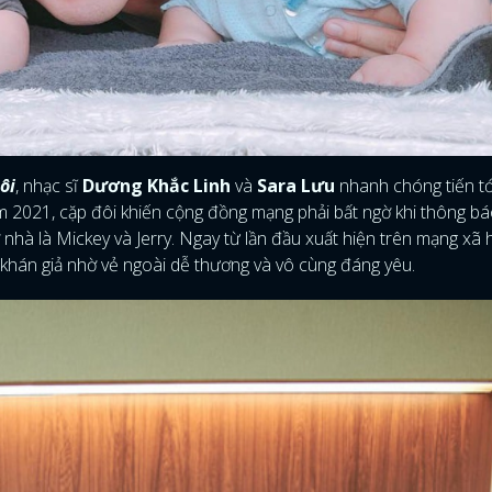
ôi
, nhạc sĩ
Dương Khắc Linh
và
Sara Lưu
nhanh chóng tiến tớ
ăm 2021, cặp đôi khiến cộng đồng mạng phải bất ngờ khi thông b
 nhà là Mickey và Jerry. Ngay từ lần đầu xuất hiện trên mạng xã h
 khán giả nhờ vẻ ngoài dễ thương và vô cùng đáng yêu.