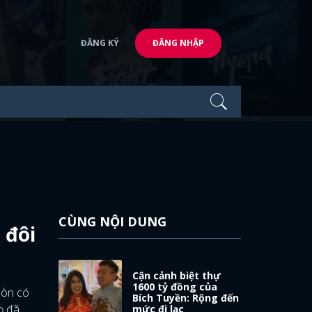
ĐĂNG KÝ
ĐĂNG NHẬP
CÙNG NỘI DUNG
 đôi
Cận cảnh biệt thự
1600 tỷ đồng của
còn có
Bích Tuyền: Rộng đến
ọ đã
mức đi lạc