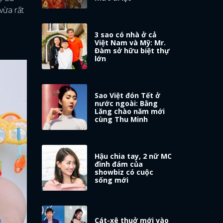
vừa rất
3 sao có nhà ở cả
Việt Nam và Mỹ: Mr.
Đàm sở hữu biệt thự
lớn
Sao Việt đón Tết ở
nước ngoài: Bằng
Lăng chào năm mới
cùng Thu Minh
Hậu chia tay, 2 nữ MC
đình đám của
showbiz có cuộc
sống mới
Cát-xê thuở mới vào