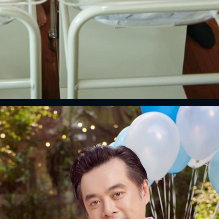
FACEBOOK
GOOGLE