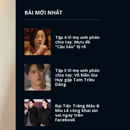
BÀI MỚI NHẤT
Tập 4 Vì mẹ anh phán
chia tay: Mưu đồ
"Cậu Sáu" lộ rõ
Tập 3 Vì mẹ anh phán
chia tay: Võ Điền Gia
Huy gặp Tam Triều
Dâng
Đại Tiệc Trăng Máu 8:
Miu Lê công khai xin
vai ngay trên
Facebook