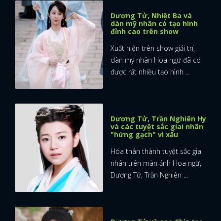
Dương Tử, Nhiệt Ba và
dàn mỹ nhân có tạo hình
đỉnh cao trên show
Xuất hiện trên show giải trí,
dàn mỹ nhân Hoa ngữ đã có
được rất nhiều tạo hình ...
Dương Tử, Trần Nghiên Hy
và các tuyệt sắc giai nhân
"hứng gạch" vì xấu
Hóa thân thành tuyệt sắc giai
nhân trên màn ảnh Hoa ngữ,
Dương Tử, Trần Nghiên ...