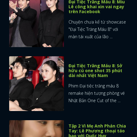
Đại Tiệc Trăng Máu 8: Miu
Lê công khai xin vai ngay
trên Facebook
Chuyện chưa kể từ showcase
"Đại Tiệc Trăng Máu 8" với
màn tái xuất của lão ...
Đại Tiệc Trăng Máu 8: Sở
hữu cú one shot 35 phút
dài nhất Việt Nam
Phim Đại tiệc trăng máu 8
remake hiện tượng phòng vé
Nhật Bản One Cut of the ...
Tập 2 Vì Mẹ Anh Phán Chia
Tay: Lê Phương thoại táo
bạo với Quốc Huy