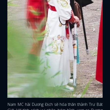
Nam MC hài Dương Địch sẽ hóa thân thành Trư Bát