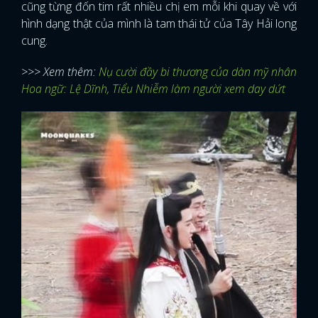
cũng từng đốn tim rất nhiều chị em mỗi khi quay về với
hình dạng thật của mình là tam thái tử của Tây Hải long
FACEBOOK
GOOGLE
cung.
>>> Xem thêm:
Nụ cười đầy bi thương của dàn mỹ nhân
Hoa ngữ: Lệ Dĩnh, Tiểu Nhiễm làm người xem day dứt