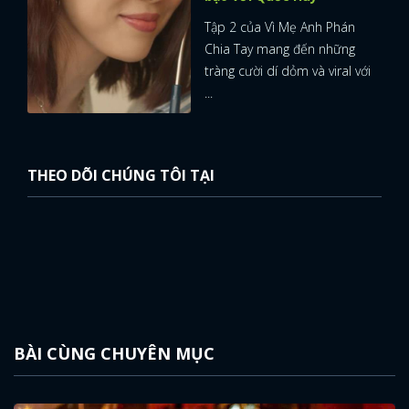
Tập 2 của Vì Mẹ Anh Phán
Chia Tay mang đến những
tràng cười dí dỏm và viral với
...
THEO DÕI CHÚNG TÔI TẠI
BÀI CÙNG CHUYÊN MỤC