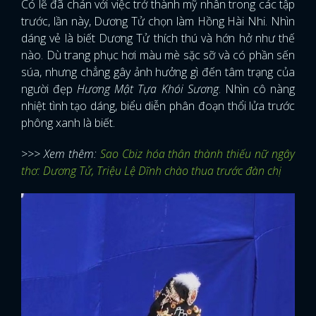
Có lẽ đã chán với việc trở thành mỹ nhân trong các tập
trước, lần này, Dương Tử chọn làm Hồng Hài Nhi. Nhìn
dáng vẻ là biết Dương Tử thích thú và hớn hở như thế
nào. Dù trang phục hơi màu mè sặc sỡ và có phần sến
súa, nhưng chẳng gây ảnh hưởng gì đến tâm trạng của
người đẹp
Hương Mật Tựa Khói Sương
. Nhìn cô nàng
nhiệt tình tạo dáng, biểu diễn phân đoạn thổi lửa trước
phông xanh là biết.
>>> Xem thêm:
Sao Cbiz hóa thân thành thiếu nữ ngây
thơ: Dương Tử, Triệu Lệ Dĩnh chào thua trước đàn chị