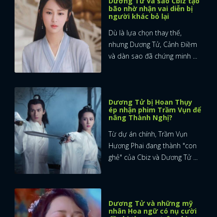
Dương Tử và sao Cbiz tạo
bão nhờ nhận vai diễn bị
người khác bỏ lại
Dù là lựa chọn thay thế,
nhưng Dương Tử, Cảnh Điềm
và dàn sao đã chứng minh ...
Dương Tử bị Hoan Thụy
ép nhận phim Trầm Vụn để
nâng Thành Nghị?
Từ dự án chính, Trầm Vụn
Hương Phai đang thành "con
ghẻ" của Cbiz và Dương Tử ...
Dương Tử và những mỹ
nhân Hoa ngữ có nụ cười