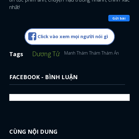
nhất!
Gửi bài
Click vào xem mọi người nói gì
Dương Tử
Manh Thám Thám Thám Án
Hoàng 
Tags
FACEBOOK - BÌNH LUẬN
CÙNG NỘI DUNG