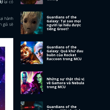
à)
lại có
Guardians of the
lại hành
Galaxy: Tại sao mọi
n giả sẽ
người lại hiểu được
tiếng Groot?
Guardians of the
Galaxy: Quá khứ đau
buồn của Rocket
Raccoon trong MCU
Những sự thật thú vị
về Gamora và Nebula
trong MCU
Guardians of the