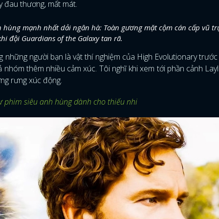
ầy đau thương, mất mát.
h hùng mạnh nhất dải ngân hà: Toàn gương mặt cộm cán cấp vũ tr
khi đội Guardians of the Galaxy tan rã.
những người bạn là vật thí nghiệm của High Evolutionary trước
ả nhóm thêm nhiều cảm xúc. Tôi nghĩ khi xem tới phần cảnh Layl
ưng rưng xúc động.
 phim siêu anh hùng dành cho thiếu nhi