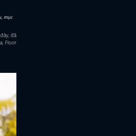
ụ, mục
 đây, đã
a, Floor