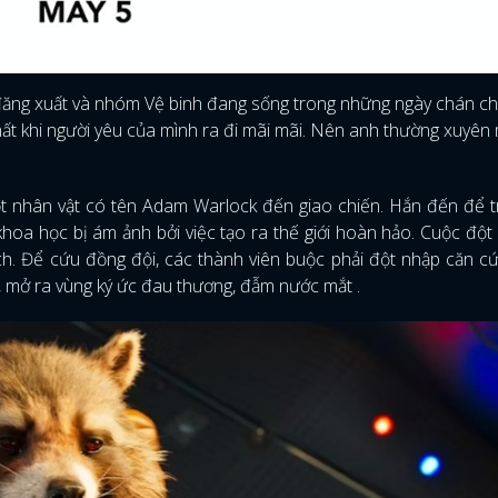
đăng xuất và nhóm Vệ binh đang sống trong những ngày chán c
nhất khi người yêu của mình ra đi mãi mãi. Nên anh thường xuyê
ột nhân vật có tên Adam Warlock đến giao chiến. Hắn đến để t
hoa học bị ám ảnh bởi việc tạo ra thế giới hoàn hảo. Cuộc đột 
ịch. Để cứu đồng đội, các thành viên buộc phải đột nhập căn c
, mở ra vùng ký ức đau thương, đẫm nước mắt .
ĐĂNG NHẬP