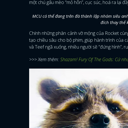
một chú gấu mèo “mỏ hỗn”, cục súc, hoá ra lại đ
MCU có thể đang trên đà thành lập nhóm siêu an
đích thay thế 
Chính những phân cảnh vỡ mộng của Rocket cùng 
tạo chiều sâu cho bộ phim, giúp hành trình của c
và Teef ngã xuống, nhiều người sẽ “đứng hình”, r
>>> Xem thêm:
Shazam! Fury Of The Gods: Cứ như