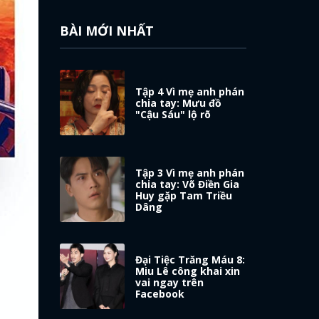
BÀI MỚI NHẤT
Tập 4 Vì mẹ anh phán
chia tay: Mưu đồ
"Cậu Sáu" lộ rõ
Tập 3 Vì mẹ anh phán
chia tay: Võ Điền Gia
Huy gặp Tam Triều
Dâng
Đại Tiệc Trăng Máu 8:
Miu Lê công khai xin
vai ngay trên
Facebook