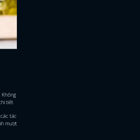
n. Không
hi tiết.
 các tác
ảnh mượt