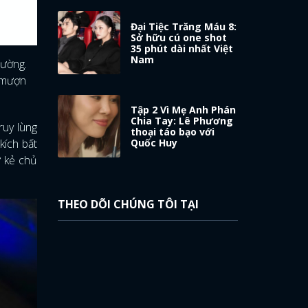
Đại Tiệc Trăng Máu 8:
Sở hữu cú one shot
35 phút dài nhất Việt
Nam
hường.
n mượn
Tập 2 Vì Mẹ Anh Phán
Chia Tay: Lê Phương
ruy lùng
thoại táo bạo với
kích bất
Quốc Huy
ứ kẻ chủ
THEO DÕI CHÚNG TÔI TẠI